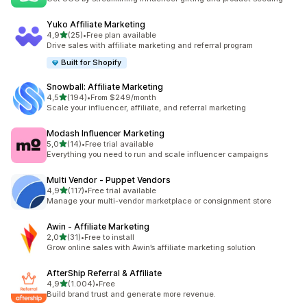
Yuko Affiliate Marketing
5 yıldız üzerinden
4,9
(25)
•
Free plan available
toplam 25 değerlendirme
Drive sales with affiliate marketing and referral program
Built for Shopify
Snowball: Affiliate Marketing
5 yıldız üzerinden
4,5
(194)
•
From $249/month
toplam 194 değerlendirme
Scale your influencer, affiliate, and referral marketing
Modash Influencer Marketing
5 yıldız üzerinden
5,0
(14)
•
Free trial available
toplam 14 değerlendirme
Everything you need to run and scale influencer campaigns
Multi Vendor ‑ Puppet Vendors
5 yıldız üzerinden
4,9
(117)
•
Free trial available
toplam 117 değerlendirme
Manage your multi-vendor marketplace or consignment store
Awin ‑ Affiliate Marketing
5 yıldız üzerinden
2,0
(31)
•
Free to install
toplam 31 değerlendirme
Grow online sales with Awin’s affiliate marketing solution
AfterShip Referral & Affiliate
5 yıldız üzerinden
4,9
(1.004)
•
Free
toplam 1004 değerlendirme
Build brand trust and generate more revenue.