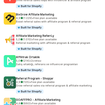
Drive referral sales loops with influencer & affiliate program
Built for Shopify
BixGrow Affiliate Marketing
5 yıldız üzerinden
4,9
(1.229)
•
Free plan available
toplam 1229 değerlendirme
Boost referral sales with affiliate program & referral program
Built for Shopify
Affiliate Marketing ReferrLy
5 yıldız üzerinden
5,0
(1.010)
•
Free plan available
toplam 1010 değerlendirme
Referral marketing with affiliate program & referral program
Built for Shopify
Affilitrak Ortaklık
5 yıldız üzerinden
5,0
(214)
•
Ücretsiz
toplam 214 değerlendirme
Satış ortaklığı, referans ve influencer programları
Built for Shopify
Referral Program ‑ Shopjar
5 yıldız üzerinden
4,9
(125)
•
Free plan available
toplam 125 değerlendirme
Grow referral sales via referral program & affiliate marketing
Built for Shopify
GOAFFPRO ‑ Affiliate Marketing
5 yıldız üzerinden
4,6
(880)
•
Free plan available
toplam 880 değerlendirme