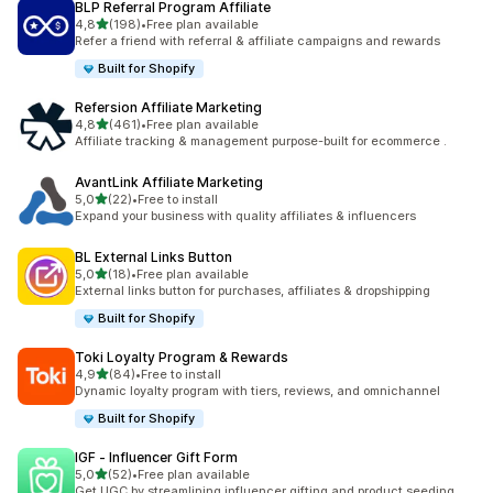
BLP Referral Program Affiliate
5 yıldız üzerinden
4,8
(198)
•
Free plan available
toplam 198 değerlendirme
Refer a friend with referral & affiliate campaigns and rewards
Built for Shopify
Refersion Affiliate Marketing
5 yıldız üzerinden
4,8
(461)
•
Free plan available
toplam 461 değerlendirme
Affiliate tracking & management purpose-built for ecommerce .
AvantLink Affiliate Marketing
5 yıldız üzerinden
5,0
(22)
•
Free to install
toplam 22 değerlendirme
Expand your business with quality affiliates & influencers
BL External Links Button
5 yıldız üzerinden
5,0
(18)
•
Free plan available
toplam 18 değerlendirme
External links button for purchases, affiliates & dropshipping
Built for Shopify
Toki Loyalty Program & Rewards
5 yıldız üzerinden
4,9
(84)
•
Free to install
toplam 84 değerlendirme
Dynamic loyalty program with tiers, reviews, and omnichannel
Built for Shopify
IGF ‑ Influencer Gift Form
5 yıldız üzerinden
5,0
(52)
•
Free plan available
toplam 52 değerlendirme
Get UGC by streamlining influencer gifting and product seeding