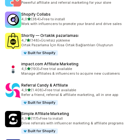
Powerful affiliate and referral marketing for your store
Shopify Collabs
5 yıldız üzerinden
4,0
(384)
•
Free to install
toplam 384 değerlendirme
Work with influencers to promote your brand and drive sales
Shortly — Ortaklık pazarlaması
5 yıldız üzerinden
4,7
(148)
•
Ücretsiz yükleme
toplam 148 değerlendirme
Ortak Pazarlama İçin Kısa Ortak Bağlantıları Oluşturun
Built for Shopify
impact.com Affiliate Marketing
5 yıldız üzerinden
4,5
(193)
•
Free trial available
toplam 193 değerlendirme
Manage affiliates & influencers to acquire new customers
Referral Candy & Affiliate
5 yıldız üzerinden
4,9
(1.408)
•
Free trial available
toplam 1408 değerlendirme
Refer a friend, referral & affiliate marketing, all in one app
Built for Shopify
Simple Affiliate Marketing
5 yıldız üzerinden
4,9
(117)
•
Free to install
toplam 117 değerlendirme
Drive referrals with influencer marketing & affiliate programs
Built for Shopify