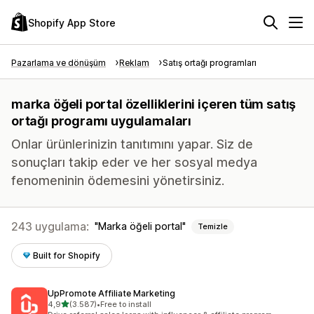
Shopify App Store
Pazarlama ve dönüşüm
Reklam
Satış ortağı programları
marka öğeli portal özelliklerini içeren tüm satış
ortağı programı uygulamaları
Onlar ürünlerinizin tanıtımını yapar. Siz de
sonuçları takip eder ve her sosyal medya
fenomeninin ödemesini yönetirsiniz.
243 uygulama:
Marka öğeli portal
Temizle
Built for Shopify
UpPromote Affiliate Marketing
5 yıldız üzerinden
4,9
(3.587)
•
Free to install
toplam 3587 değerlendirme