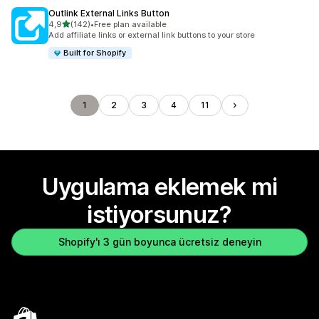
Outlink External Links Button
5 yıldız üzerinden
4,9
(142)
•
Free plan available
toplam 142 değerlendirme
Add affiliate links or external link buttons to your store
Built for Shopify
1
2
3
4
11
Uygulama eklemek mi
istiyorsunuz?
Shopify'ı 3 gün boyunca ücretsiz deneyin