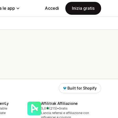
a le app
Accedi
Inizia gratis
Built for Shopify
errLy
Affilitrak Affiliazione
stelle su 5
lable
5,0
(215)
•
Gratis
215 recensioni totali
iate
Lancia referral e affiliazione con
m
influencer e coupon