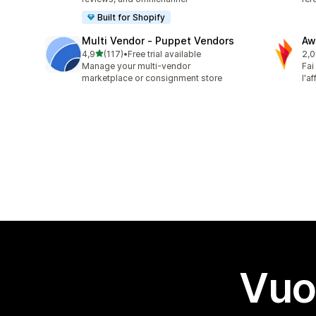
Built for Shopify
Multi Vendor ‑ Puppet Vendors
Aw
stelle su 5
4,9
(117)
•
Free trial available
2,0
117 recensioni totali
31 
Manage your multi-vendor
Fai
marketplace or consignment store
l'a
Vuo