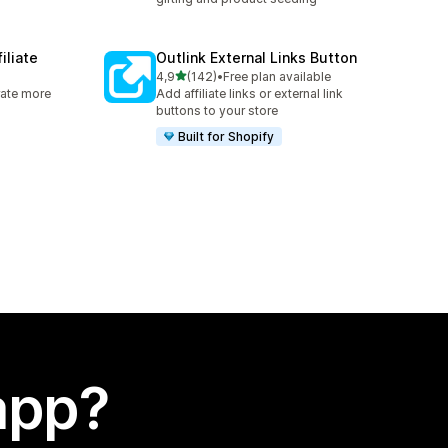
iliate
Outlink External Links Button
stelle su 5
4,9
(142)
•
Free plan available
142 recensioni totali
rate more
Add affiliate links or external link
buttons to your store
Built for Shopify
app?