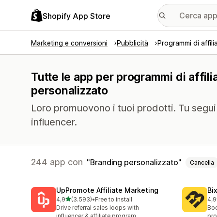
Shopify App Store
Marketing e conversioni
Pubblicità
Programmi di affili
Tutte le app per programmi di affili
personalizzato
Loro promuovono i tuoi prodotti. Tu segui i 
influencer.
244 app con
Branding personalizzato
Cancella
UpPromote Affiliate Marketing
Bi
stelle su 5
4,9
(3.593)
•
Free to install
4,9
3593 recensioni totali
123
Drive referral sales loops with
Boo
influencer & affiliate program
pro