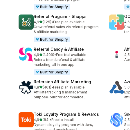
Built for Shopify
Referral Program ‑ Shopjar
GO
stelle su 5
4,9
(125)
•
Free plan available
4,6
125 recensioni totali
883
Grow referral sales via referral program
Pow
& affiliate marketing
for
Built for Shopify
Referral Candy & Affiliate
Aff
stelle su 5
4,9
(1.409)
•
Free trial available
4,5
1409 recensioni totali
193
Refer a friend, referral & affiliate
Aum
marketing, all in one app
Built for Shopify
Refersion Affiliate Marketing
Av
stelle su 5
4,8
(461)
•
Free plan available
5,0
461 recensioni totali
22 
Affiliate tracking & management
Exp
purpose-built for ecommerce .
aff
Toki Loyalty Program & Rewards
Sn
stelle su 5
4,9
(84)
•
Free to install
4,5
84 recensioni totali
194
Dynamic loyalty program with tiers,
Sca
reviews, and omnichannel
ref