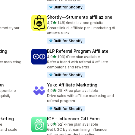
Built for Shopify
Shortly—Strumento affiliazione
stelle su 5
4,7
(148)
•
Installazione gratuita
148 recensioni totali
romote your
Creare link di affiliate per il marketing di
affiliate e link
Built for Shopify
ting
BLP Referral Program Affiliate
stelle su 5
4,9
(199)
•
Free plan available
199 recensioni totali
cer marketing
Refer a friend with referral & affiliate
campaigns and rewards
Built for Shopify
on
Yuko Affiliate Marketing
stelle su 5
isponibile
4,9
(25)
•
Free plan available
25 recensioni totali
quisti,
Drive sales with affiliate marketing and
referral program
Built for Shopify
rketing
IGF ‑ Influencer Gift Form
stelle su 5
le
5,0
(52)
•
Free plan available
52 recensioni totali
 and scale
Get UGC by streamlining influencer
gifting and product seeding