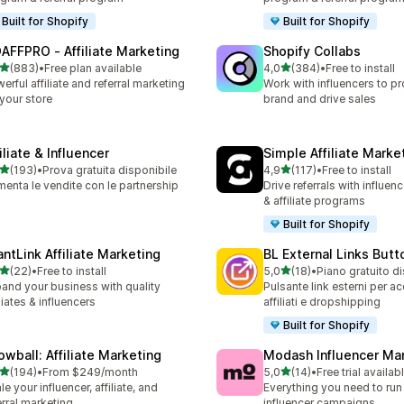
Built for Shopify
Built for Shopify
AFFPRO ‑ Affiliate Marketing
Shopify Collabs
stelle su 5
stelle su 5
(883)
•
Free plan available
4,0
(384)
•
Free to install
 recensioni totali
384 recensioni totali
erful affiliate and referral marketing
Work with influencers to p
 your store
brand and drive sales
iliate & Influencer
Simple Affiliate Marke
stelle su 5
stelle su 5
(193)
•
Prova gratuita disponibile
4,9
(117)
•
Free to install
 recensioni totali
117 recensioni totali
enta le vendite con le partnership
Drive referrals with influen
& affiliate programs
Built for Shopify
antLink Affiliate Marketing
BL External Links Butt
stelle su 5
stelle su 5
(22)
•
Free to install
5,0
(18)
•
Piano gratuito d
recensioni totali
18 recensioni totali
and your business with quality
Pulsante link esterni per ac
iliates & influencers
affiliati e dropshipping
Built for Shopify
owball: Affiliate Marketing
Modash Influencer Ma
stelle su 5
stelle su 5
(194)
•
From $249/month
5,0
(14)
•
Free trial availab
 recensioni totali
14 recensioni totali
le your influencer, affiliate, and
Everything you need to run
erral marketing
influencer campaigns