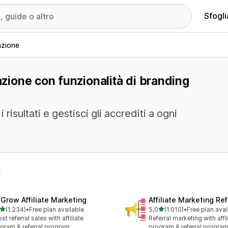
Sfogli
azione
azione con funzionalità di branding
risultati e gestisci gli accrediti a ogni
xGrow Affiliate Marketing
Affiliate Marketing Ref
stelle su 5
stelle su 5
(1.234)
•
Free plan available
5,0
(1.010)
•
Free plan avai
4 recensioni totali
1010 recensioni totali
st referral sales with affiliate
Referral marketing with affil
gram & referral program
program & referral progra