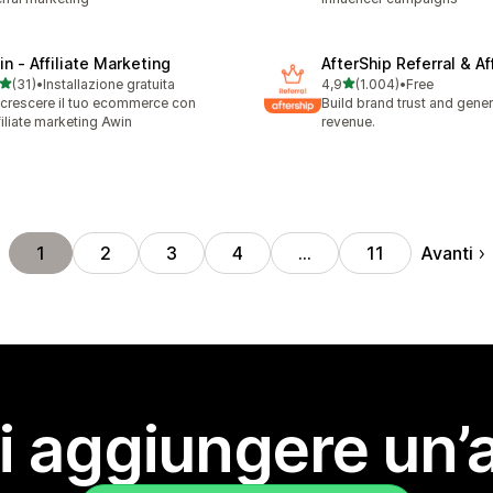
in ‑ Affiliate Marketing
AfterShip Referral & Aff
stelle su 5
stelle su 5
(31)
•
Installazione gratuita
4,9
(1.004)
•
Free
recensioni totali
1004 recensioni totali
 crescere il tuo ecommerce con
Build brand trust and gene
ffiliate marketing Awin
revenue.
Avanti
1
2
3
4
…
11
i aggiungere un’