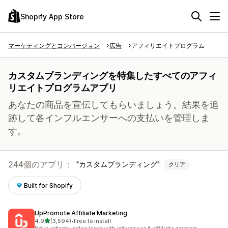
Shopify App Store
マーケティングとコンバージョン
広告
アフィリエイトプログラム
カスタムブランディングを特集したすべてのアフィ
リエイトプログラムアプリ
あなたの商品を宣伝してもらいましょう。結果を追
跡して各インフルエンサーへの支払いを管理しま
す。
244個のアプリ：
カスタムブランディング
クリア
Built for Shopify
UpPromote Affiliate Marketing
5つ星中
4.9
(3,594)
•
Free to install
合計レビュー数：3594件