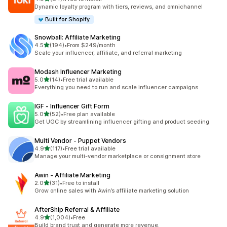
合計レビュー数：84件
Dynamic loyalty program with tiers, reviews, and omnichannel
Built for Shopify
Snowball: Affiliate Marketing
5つ星中
4.5
(194)
•
From $249/month
合計レビュー数：194件
Scale your influencer, affiliate, and referral marketing
Modash Influencer Marketing
5つ星中
5.0
(14)
•
Free trial available
合計レビュー数：14件
Everything you need to run and scale influencer campaigns
IGF ‑ Influencer Gift Form
5つ星中
5.0
(52)
•
Free plan available
合計レビュー数：52件
Get UGC by streamlining influencer gifting and product seeding
Multi Vendor ‑ Puppet Vendors
5つ星中
4.9
(117)
•
Free trial available
合計レビュー数：117件
Manage your multi-vendor marketplace or consignment store
Awin ‑ Affiliate Marketing
5つ星中
2.0
(31)
•
Free to install
合計レビュー数：31件
Grow online sales with Awin’s affiliate marketing solution
AfterShip Referral & Affiliate
5つ星中
4.9
(1,004)
•
Free
合計レビュー数：1004件
Build brand trust and generate more revenue.