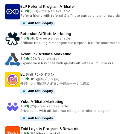
BLP Referral Program Affiliate
5つ星中
4.9
(199)
•
Free plan available
合計レビュー数：199件
Refer a friend with referral & affiliate campaigns and rewards
Built for Shopify
Refersion Affiliate Marketing
5つ星中
4.8
(461)
•
Free plan available
合計レビュー数：461件
Affiliate tracking & management purpose-built for ecommerce .
AvantLink Affiliate Marketing
5つ星中
5.0
(22)
•
Free to install
合計レビュー数：22件
Expand your business with quality affiliates & influencers
BL 外部リンクボタン
5つ星中
5.0
(18)
•
無料プランあり
合計レビュー数：18件
外部リンク用の購入ボタンを商品ページに追加
Built for Shopify
Yuko Affiliate Marketing
5つ星中
4.9
(25)
•
Free plan available
合計レビュー数：25件
Drive sales with affiliate marketing and referral program
Built for Shopify
Toki Loyalty Program & Rewards
5つ星中
4.9
(84)
•
Free to install