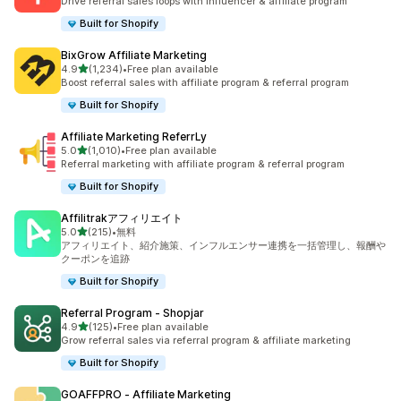
Drive referral sales loops with influencer & affiliate program
Built for Shopify
BixGrow Affiliate Marketing
5つ星中
4.9
(1,234)
•
Free plan available
合計レビュー数：1234件
Boost referral sales with affiliate program & referral program
Built for Shopify
Affiliate Marketing ReferrLy
5つ星中
5.0
(1,010)
•
Free plan available
合計レビュー数：1010件
Referral marketing with affiliate program & referral program
Built for Shopify
Affilitrakアフィリエイト
5つ星中
5.0
(215)
•
無料
合計レビュー数：215件
アフィリエイト、紹介施策、インフルエンサー連携を一括管理し、報酬や
クーポンを追跡
Built for Shopify
Referral Program ‑ Shopjar
5つ星中
4.9
(125)
•
Free plan available
合計レビュー数：125件
Grow referral sales via referral program & affiliate marketing
Built for Shopify
GOAFFPRO ‑ Affiliate Marketing