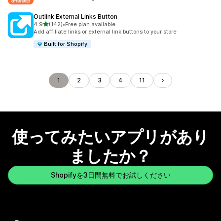
Outlink External Links Button
5つ星中
4.9
(142)
•
Free plan available
合計レビュー数：142件
Add affiliate links or external link buttons to your store
Built for Shopify
1
2
3
4
11
使ってみたいアプリがあり
ましたか？
Shopifyを3日間無料でお試しください