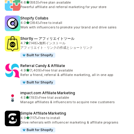
5つ星中
4.6
(883)
•
Free plan available
合計レビュー数：883件
Powerful affiliate and referral marketing for your store
Shopify Collabs
5つ星中
4.0
(384)
•
Free to install
合計レビュー数：384件
Work with influencers to promote your brand and drive sales
Shortly — アフィリエイトツール
5つ星中
4.7
(148)
•
無料インストール
合計レビュー数：148件
アフィリエイト・リンクの作成とショートリンク
Built for Shopify
Referral Candy & Affiliate
5つ星中
4.9
(1,409)
•
Free trial available
合計レビュー数：1409件
Refer a friend, referral & affiliate marketing, all in one app
Built for Shopify
impact.com Affiliate Marketing
5つ星中
4.5
(193)
•
Free trial available
合計レビュー数：193件
Manage affiliates & influencers to acquire new customers
Simple Affiliate Marketing
5つ星中
4.9
(117)
•
Free to install
合計レビュー数：117件
Drive referrals with influencer marketing & affiliate programs
Built for Shopify