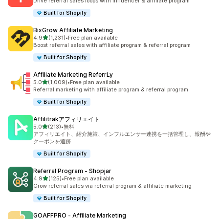
Drive referral sales loops with influencer & affiliate program
Built for Shopify
BixGrow Affiliate Marketing
5つ星中
4.9
(1,231)
•
Free plan available
合計レビュー数：1231件
Boost referral sales with affiliate program & referral program
Built for Shopify
Affiliate Marketing ReferrLy
5つ星中
5.0
(1,009)
•
Free plan available
合計レビュー数：1009件
Referral marketing with affiliate program & referral program
Built for Shopify
Affilitrakアフィリエイト
5つ星中
5.0
(213)
•
無料
合計レビュー数：213件
アフィリエイト、紹介施策、インフルエンサー連携を一括管理し、報酬や
クーポンを追跡
Built for Shopify
Referral Program ‑ Shopjar
5つ星中
4.9
(125)
•
Free plan available
合計レビュー数：125件
Grow referral sales via referral program & affiliate marketing
Built for Shopify
GOAFFPRO ‑ Affiliate Marketing