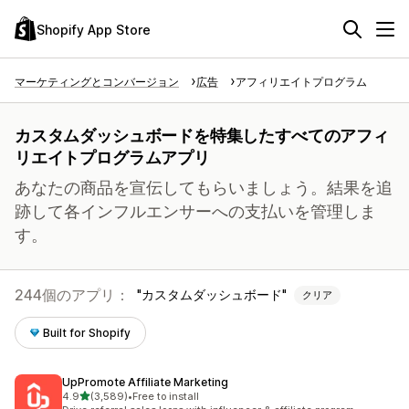
Shopify App Store
マーケティングとコンバージョン
広告
アフィリエイトプログラム
カスタムダッシュボードを特集したすべてのアフィ
リエイトプログラムアプリ
あなたの商品を宣伝してもらいましょう。結果を追
跡して各インフルエンサーへの支払いを管理しま
す。
244個のアプリ：
カスタムダッシュボード
クリア
Built for Shopify
UpPromote Affiliate Marketing
5つ星中
4.9
(3,589)
•
Free to install
合計レビュー数：3589件