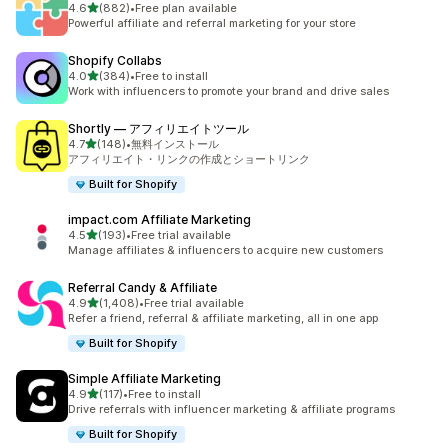
5つ星中
4.6
(882)
•
Free plan available
合計レビュー数：882件
Powerful affiliate and referral marketing for your store
Shopify Collabs
5つ星中
4.0
(384)
•
Free to install
合計レビュー数：384件
Work with influencers to promote your brand and drive sales
Shortly — アフィリエイトツール
5つ星中
4.7
(148)
•
無料インストール
合計レビュー数：148件
アフィリエイト・リンクの作成とショートリンク
Built for Shopify
impact.com Affiliate Marketing
5つ星中
4.5
(193)
•
Free trial available
合計レビュー数：193件
Manage affiliates & influencers to acquire new customers
Referral Candy & Affiliate
5つ星中
4.9
(1,408)
•
Free trial available
合計レビュー数：1408件
Refer a friend, referral & affiliate marketing, all in one app
Built for Shopify
Simple Affiliate Marketing
5つ星中
4.9
(117)
•
Free to install
合計レビュー数：117件
Drive referrals with influencer marketing & affiliate programs
Built for Shopify