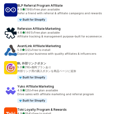
BLP Referral Program Affiliate
5つ星中
4.9
(199)
•
Free plan available
合計レビュー数：199件
Refer a friend with referral & affiliate campaigns and rewards
Built for Shopify
Refersion Affiliate Marketing
5つ星中
4.8
(461)
•
Free plan available
合計レビュー数：461件
Affiliate tracking & management purpose-built for ecommerce .
AvantLink Affiliate Marketing
5つ星中
5.0
(22)
•
Free to install
合計レビュー数：22件
Expand your business with quality affiliates & influencers
BL 外部リンクボタン
5つ星中
5.0
(18)
•
無料プランあり
合計レビュー数：18件
外部リンク用の購入ボタンを商品ページに追加
Built for Shopify
Yuko Affiliate Marketing
5つ星中
4.9
(25)
•
Free plan available
合計レビュー数：25件
Drive sales with affiliate marketing and referral program
Built for Shopify
Toki Loyalty Program & Rewards
5つ星中
4.9
(84)
•
Free to install