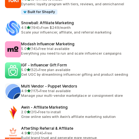
合計レビュー数：84件
Dynamic loyalty program with tiers, reviews, and omnichannel
Built for Shopify
Snowball: Affiliate Marketing
5つ星中
4.5
(194)
•
From $249/month
合計レビュー数：194件
Scale your influencer, affiliate, and referral marketing
Modash Influencer Marketing
5つ星中
5.0
(14)
•
Free trial available
合計レビュー数：14件
Everything you need to run and scale influencer campaigns
IGF ‑ Influencer Gift Form
5つ星中
5.0
(52)
•
Free plan available
合計レビュー数：52件
Get UGC by streamlining influencer gifting and product seeding
Multi Vendor ‑ Puppet Vendors
5つ星中
4.9
(117)
•
Free trial available
合計レビュー数：117件
Manage your multi-vendor marketplace or consignment store
Awin ‑ Affiliate Marketing
5つ星中
2.0
(31)
•
Free to install
合計レビュー数：31件
Grow online sales with Awin’s affiliate marketing solution
AfterShip Referral & Affiliate
5つ星中
4.9
(1,004)
•
Free
合計レビュー数：1004件
Build brand trust and generate more revenue.