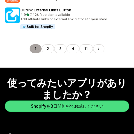
Outlink External Links Button
5つ星中
4.9
(142)
•
Free plan available
合計レビュー数：142件
Add affiliate links or external link buttons to your store
Built for Shopify
1
2
3
4
11
使ってみたいアプリがあり
ましたか？
Shopifyを3日間無料でお試しください