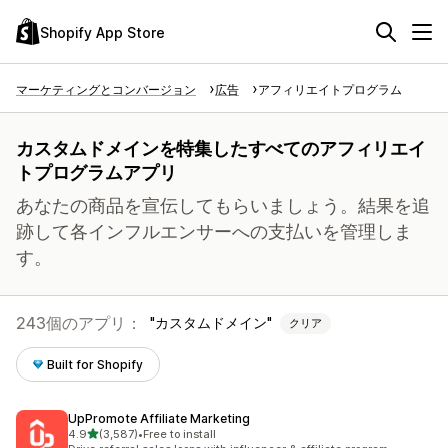
Shopify App Store
マーケティングとコンバージョン
広告
アフィリエイトプログラム
カスタムドメインを特集したすべてのアフィリエイ
トプログラムアプリ
あなたの商品を宣伝してもらいましょう。結果を追
跡して各インフルエンサーへの支払いを管理しま
す。
243個のアプリ：
カスタムドメイン
クリア
Built for Shopify
UpPromote Affiliate Marketing
5つ星中
4.9
(3,587)
•
Free to install
合計レビュー数：3587件