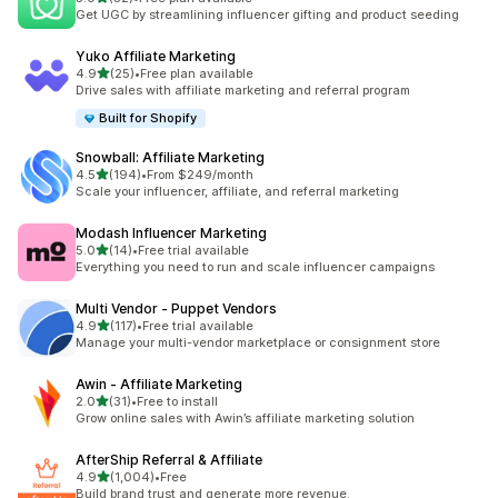
合計レビュー数：52件
Get UGC by streamlining influencer gifting and product seeding
Yuko Affiliate Marketing
5つ星中
4.9
(25)
•
Free plan available
合計レビュー数：25件
Drive sales with affiliate marketing and referral program
Built for Shopify
Snowball: Affiliate Marketing
5つ星中
4.5
(194)
•
From $249/month
合計レビュー数：194件
Scale your influencer, affiliate, and referral marketing
Modash Influencer Marketing
5つ星中
5.0
(14)
•
Free trial available
合計レビュー数：14件
Everything you need to run and scale influencer campaigns
Multi Vendor ‑ Puppet Vendors
5つ星中
4.9
(117)
•
Free trial available
合計レビュー数：117件
Manage your multi-vendor marketplace or consignment store
Awin ‑ Affiliate Marketing
5つ星中
2.0
(31)
•
Free to install
合計レビュー数：31件
Grow online sales with Awin’s affiliate marketing solution
AfterShip Referral & Affiliate
5つ星中
4.9
(1,004)
•
Free
合計レビュー数：1004件
Build brand trust and generate more revenue.