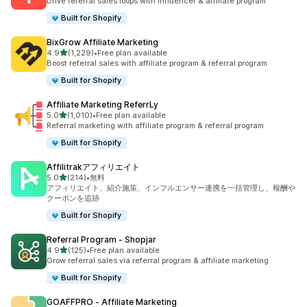
Drive referral sales loops with influencer & affiliate program
Built for Shopify
BixGrow Affiliate Marketing
5つ星中
4.9
(1,229)
•
Free plan available
合計レビュー数：1229件
Boost referral sales with affiliate program & referral program
Built for Shopify
Affiliate Marketing ReferrLy
5つ星中
5.0
(1,010)
•
Free plan available
合計レビュー数：1010件
Referral marketing with affiliate program & referral program
Built for Shopify
Affilitrakアフィリエイト
5つ星中
5.0
(214)
•
無料
合計レビュー数：214件
アフィリエイト、紹介施策、インフルエンサー連携を一括管理し、報酬や
クーポンを追跡
Built for Shopify
Referral Program ‑ Shopjar
5つ星中
4.9
(125)
•
Free plan available
合計レビュー数：125件
Grow referral sales via referral program & affiliate marketing
Built for Shopify
GOAFFPRO ‑ Affiliate Marketing