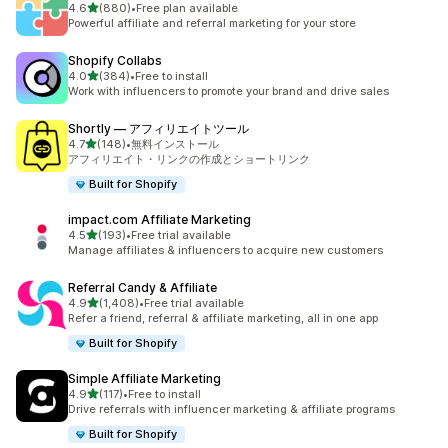
5つ星中
4.6
(880)
•
Free plan available
合計レビュー数：880件
Powerful affiliate and referral marketing for your store
Shopify Collabs
5つ星中
4.0
(384)
•
Free to install
合計レビュー数：384件
Work with influencers to promote your brand and drive sales
Shortly — アフィリエイトツール
5つ星中
4.7
(148)
•
無料インストール
合計レビュー数：148件
アフィリエイト・リンクの作成とショートリンク
Built for Shopify
impact.com Affiliate Marketing
5つ星中
4.5
(193)
•
Free trial available
合計レビュー数：193件
Manage affiliates & influencers to acquire new customers
Referral Candy & Affiliate
5つ星中
4.9
(1,408)
•
Free trial available
合計レビュー数：1408件
Refer a friend, referral & affiliate marketing, all in one app
Built for Shopify
Simple Affiliate Marketing
5つ星中
4.9
(117)
•
Free to install
合計レビュー数：117件
Drive referrals with influencer marketing & affiliate programs
Built for Shopify