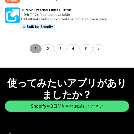
Outlink External Links Button
5つ星中
4.9
(142)
•
Free plan available
合計レビュー数：142件
Add affiliate links or external link buttons to your store
Built for Shopify
1
2
3
4
11
使ってみたいアプリがあり
ましたか？
Shopifyを3日間無料でお試しください