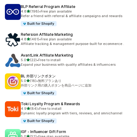
BLP Referral Program Affiliate
5つ星中
4.8
(198)
•
Free plan available
合計レビュー数：198件
Refer a friend with referral & affiliate campaigns and rewards
Built for Shopify
Refersion Affiliate Marketing
5つ星中
4.8
(461)
•
Free plan available
合計レビュー数：461件
Affiliate tracking & management purpose-built for ecommerce .
AvantLink Affiliate Marketing
5つ星中
5.0
(22)
•
Free to install
合計レビュー数：22件
Expand your business with quality affiliates & influencers
BL 外部リンクボタン
5つ星中
5.0
(18)
•
無料プランあり
合計レビュー数：18件
外部リンク用の購入ボタンを商品ページに追加
Built for Shopify
Toki Loyalty Program & Rewards
5つ星中
4.9
(84)
•
Free to install
合計レビュー数：84件
Dynamic loyalty program with tiers, reviews, and omnichannel
Built for Shopify
IGF ‑ Influencer Gift Form
5つ星中
5.0
(52)
•
Free plan available