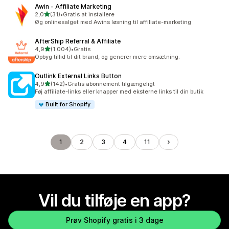
Awin ‑ Affiliate Marketing
ud af 5 stjerner
2,0
(31)
•
Gratis at installere
31 anmeldelser i alt
Øg onlinesalget med Awins løsning til affiliate-marketing
AfterShip Referral & Affiliate
ud af 5 stjerner
4,9
(1.004)
•
Gratis
1004 anmeldelser i alt
Opbyg tillid til dit brand, og generer mere omsætning.
Outlink External Links Button
ud af 5 stjerner
4,9
(142)
•
Gratis abonnement tilgængeligt
142 anmeldelser i alt
Føj affiliate-links eller knapper med eksterne links til din butik
Built for Shopify
1
2
3
4
11
Vil du tilføje en app?
Prøv Shopify gratis i 3 dage