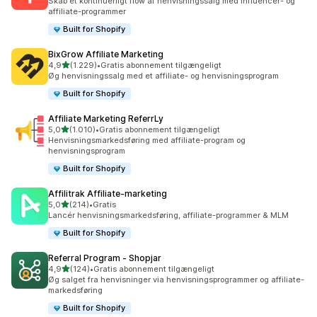
Skab et kontinuerligt flow af henvisningssalg med influencer- og
affiliate-programmer
Built for Shopify
BixGrow Affiliate Marketing
ud af 5 stjerner
4,9
(1.229)
•
Gratis abonnement tilgængeligt
1229 anmeldelser i alt
Øg henvisningssalg med et affiliate- og henvisningsprogram
Built for Shopify
Affiliate Marketing ReferrLy
ud af 5 stjerner
5,0
(1.010)
•
Gratis abonnement tilgængeligt
1010 anmeldelser i alt
Henvisningsmarkedsføring med affiliate-program og
henvisningsprogram
Built for Shopify
Affilitrak Affiliate‑marketing
ud af 5 stjerner
5,0
(214)
•
Gratis
214 anmeldelser i alt
Lancér henvisningsmarkedsføring, affiliate-programmer & MLM
Built for Shopify
Referral Program ‑ Shopjar
ud af 5 stjerner
4,9
(124)
•
Gratis abonnement tilgængeligt
124 anmeldelser i alt
Øg salget fra henvisninger via henvisningsprogrammer og affiliate-
markedsføring
Built for Shopify