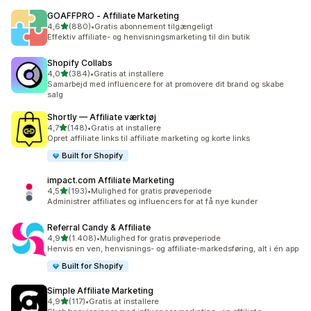
GOAFFPRO ‑ Affiliate Marketing
ud af 5 stjerner
4,6
(880)
•
Gratis abonnement tilgængeligt
880 anmeldelser i alt
Effektiv affiliate- og henvisningsmarketing til din butik
Shopify Collabs
ud af 5 stjerner
4,0
(384)
•
Gratis at installere
384 anmeldelser i alt
Samarbejd med influencere for at promovere dit brand og skabe
salg
Shortly — Affiliate værktøj
ud af 5 stjerner
4,7
(148)
•
Gratis at installere
148 anmeldelser i alt
Opret affiliate links til affiliate marketing og korte links
Built for Shopify
impact.com Affiliate Marketing
ud af 5 stjerner
4,5
(193)
•
Mulighed for gratis prøveperiode
193 anmeldelser i alt
Administrer affiliates og influencers for at få nye kunder
Referral Candy & Affiliate
ud af 5 stjerner
4,9
(1.408)
•
Mulighed for gratis prøveperiode
1408 anmeldelser i alt
Henvis en ven, henvisnings- og affiliate-markedsføring, alt i én app
Built for Shopify
Simple Affiliate Marketing
ud af 5 stjerner
4,9
(117)
•
Gratis at installere
117 anmeldelser i alt