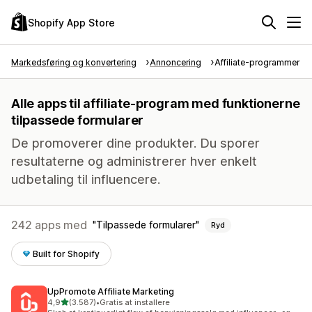
Shopify App Store
Markedsføring og konvertering
Annoncering
Affiliate-programmer
Alle apps til affiliate-program med funktionerne
tilpassede formularer
De promoverer dine produkter. Du sporer
resultaterne og administrerer hver enkelt
udbetaling til influencere.
242 apps med
Tilpassede formularer
Ryd
Built for Shopify
UpPromote Affiliate Marketing
ud af 5 stjerner
4,9
(3.587)
•
Gratis at installere
3587 anmeldelser i alt