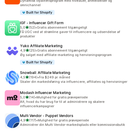
Dynamisk loyalitetsprogram med niveauer, anmeldelser og
omnichannel
Built for Shopify
IGF ‑ Influencer Gift Form
ud af 5 stjerner
5,0
(52)
•
Gratis abonnement tilgængeligt
52 anmeldelser i alt
Få UGC ved at strømline gaver til influencere og udsendelse af
produkter
Yuko Affiliate Marketing
ud af 5 stjerner
4,9
(25)
•
Gratis abonnement tilgængeligt
25 anmeldelser i alt
Øg salget med affiliate-marketing og henvisningsprogram
Built for Shopify
Snowball: Affiliate Marketing
ud af 5 stjerner
4,5
(194)
•
Fra $249 pr. måned
194 anmeldelser i alt
Skaler din markedsføring via influencere, affiliates og henvisninger
Modash Influencer Marketing
ud af 5 stjerner
5,0
(14)
•
Mulighed for gratis prøveperiode
14 anmeldelser i alt
Alt, hvad du har brug for til at administrere og skalere
influencerkampagner
Multi Vendor ‑ Puppet Vendors
ud af 5 stjerner
4,9
(117)
•
Mulighed for gratis prøveperiode
117 anmeldelser i alt
Administrer din Multi Vendor-markedsplads eller kommissionsbutik