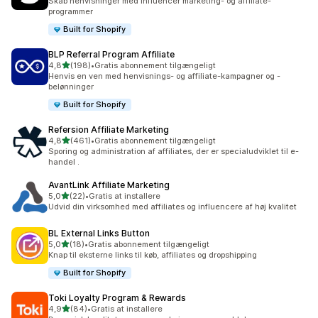
Skab henvisninger med influencer marketing- og affiliate-
programmer
Built for Shopify
BLP Referral Program Affiliate
ud af 5 stjerner
4,8
(198)
•
Gratis abonnement tilgængeligt
198 anmeldelser i alt
Henvis en ven med henvisnings- og affiliate-kampagner og -
belønninger
Built for Shopify
Refersion Affiliate Marketing
ud af 5 stjerner
4,8
(461)
•
Gratis abonnement tilgængeligt
461 anmeldelser i alt
Sporing og administration af affiliates, der er specialudviklet til e-
handel .
AvantLink Affiliate Marketing
ud af 5 stjerner
5,0
(22)
•
Gratis at installere
22 anmeldelser i alt
Udvid din virksomhed med affiliates og influencere af høj kvalitet
BL External Links Button
ud af 5 stjerner
5,0
(18)
•
Gratis abonnement tilgængeligt
18 anmeldelser i alt
Knap til eksterne links til køb, affiliates og dropshipping
Built for Shopify
Toki Loyalty Program & Rewards
ud af 5 stjerner
4,9
(84)
•
Gratis at installere
84 anmeldelser i alt