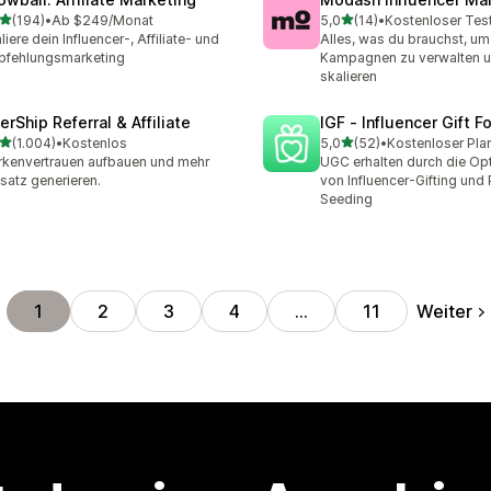
von 5 Sternen
von 5 Sternen
(194)
•
Ab $249/Monat
5,0
(14)
•
Kostenloser Tes
 Rezensionen insgesamt
14 Rezensionen insgesamt
liere dein Influencer-, Affiliate- und
Alles, was du brauchst, um
pfehlungsmarketing
Kampagnen zu verwalten u
skalieren
erShip Referral & Affiliate
IGF ‑ Influencer Gift F
von 5 Sternen
von 5 Sternen
(1.004)
•
Kostenlos
5,0
(52)
•
Kostenloser Pla
4 Rezensionen insgesamt
52 Rezensionen insgesam
kenvertrauen aufbauen und mehr
UGC erhalten durch die Op
atz generieren.
von Influencer-Gifting und
Seeding
Weiter
1
2
3
4
…
11