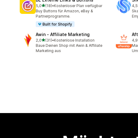
von 5 Sternen
5,0
(18)
•
Kostenloser Plan verfügbar
4,5
18 Rezensionen insgesamt
194
Buy Buttons für Amazon, eBay &
Ska
Partnerprogramme.
Em
Built for Shopify
Awin ‑ Affiliate Marketing
Aft
von 5 Sternen
2,0
(31)
•
Kostenlose Installation
4,9
31 Rezensionen insgesamt
100
Baue Deinen Shop mit Awin & Affiliate
Mar
Marketing aus
Ums