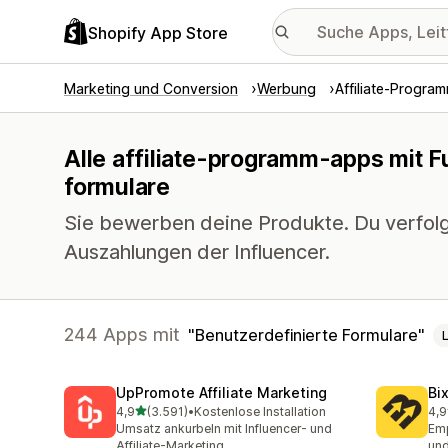
Shopify App Store
Marketing und Conversion
Werbung
Affiliate-Progra
Alle affiliate-programm-apps mit F
formulare
Sie bewerben deine Produkte. Du verfolg
Auszahlungen der Influencer.
244 Apps mit
Benutzerdefinierte Formulare
UpPromote Affiliate Marketing
Bi
von 5 Sternen
4,9
(3.591)
•
Kostenlose Installation
4,9
3591 Rezensionen insgesamt
123
Umsatz ankurbeln mit Influencer- und
Emp
Affiliate-Marketing
und