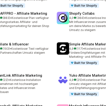
Built for Shopify
Built for Shopify
AFFPRO ‑ Affiliate Marketing
Shopify Collabs
von 5 Sternen
von 5 Sternen
(883)
•
Kostenloser Plan verfügbar
4,0
(384)
•
Kostenlose Inst
 Rezensionen insgesamt
384 Rezensionen insgesa
stungsstarkes Affiliate- und
Mit Influencer:innen zusam
fehlungsmarketing für deinen Shop
um deine Marke zu bewerb
Umsatz zu steigern
iliate & Influencer
Simple Affiliate Marke
von 5 Sternen
von 5 Sternen
(193)
•
Kostenloser Test verfügbar
4,9
(117)
•
Kostenlose Inst
 Rezensionen insgesamt
117 Rezensionen insgesam
 Partnerschaften Umsatz steigern
Fördere Empfehlungen mit 
Marketing- und Affiliate-
Built for Shopify
antLink Affiliate Marketing
Yuko Affiliate Marketi
von 5 Sternen
von 5 Sternen
(22)
•
Kostenlose Installation
4,9
(25)
•
Kostenloser Pla
Rezensionen insgesamt
25 Rezensionen insgesam
ernehmen mit hochwertigen
Umsatz steigern mit Affili
iliates und Influencer:innen
und Empfehlungsprogram
sbauen
Built for Shopify
owball: Affiliate Marketing
Modash Influencer Ma