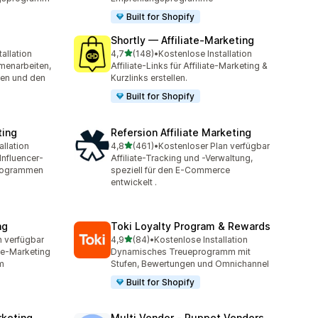
Built for Shopify
Shortly — Affiliate‑Marketing
von 5 Sternen
allation
4,7
(148)
•
Kostenlose Installation
mt
148 Rezensionen insgesamt
menarbeiten,
Affiliate-Links für Affiliate-Marketing &
en und den
Kurzlinks erstellen.
Built for Shopify
ting
Refersion Affiliate Marketing
von 5 Sternen
allation
4,8
(461)
•
Kostenloser Plan verfügbar
t
461 Rezensionen insgesamt
Influencer-
Affiliate-Tracking und -Verwaltung,
Programmen
speziell für den E-Commerce
entwickelt .
ng
Toki Loyalty Program & Rewards
von 5 Sternen
n verfügbar
4,9
(84)
•
Kostenlose Installation
t
84 Rezensionen insgesamt
ate-Marketing
Dynamisches Treueprogramm mit
m
Stufen, Bewertungen und Omnichannel
Built for Shopify
rketing
Multi Vendor ‑ Puppet Vendors