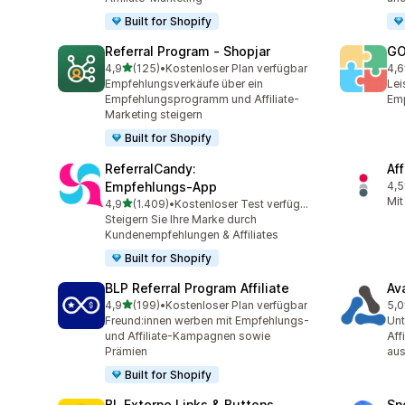
Built for Shopify
Referral Program ‑ Shopjar
GO
von 5 Sternen
4,9
(125)
•
Kostenloser Plan verfügbar
4,6
125 Rezensionen insgesamt
883
Empfehlungsverkäufe über ein
Lei
Empfehlungsprogramm und Affiliate-
Emp
Marketing steigern
Built for Shopify
ReferralCandy:
Aff
Empfehlungs‑App
4,5
193
Mit
von 5 Sternen
4,9
(1.409)
•
Kostenloser Test verfügbar
1409 Rezensionen insgesamt
Steigern Sie Ihre Marke durch
Kundenempfehlungen & Affiliates
Built for Shopify
BLP Referral Program Affiliate
Av
von 5 Sternen
4,9
(199)
•
Kostenloser Plan verfügbar
5,0
199 Rezensionen insgesamt
22 
Freund:innen werben mit Empfehlungs-
Unt
und Affiliate-Kampagnen sowie
Aff
Prämien
au
Built for Shopify
BL Externe Links & Buttons
Sn