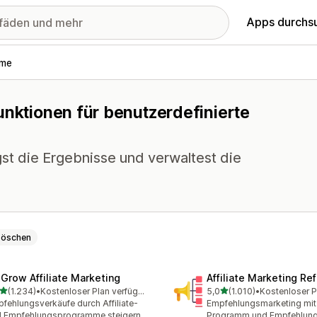
Apps durchs
mme
unktionen für benutzerdefinierte
st die Ergebnisse und verwaltest die
Löschen
xGrow Affiliate Marketing
Affiliate Marketing Ref
von 5 Sternen
von 5 Sternen
(1.234)
•
Kostenloser Plan verfügbar
5,0
(1.010)
•
4 Rezensionen insgesamt
1010 Rezensionen insgesa
fehlungsverkäufe durch Affiliate-
Empfehlungsmarketing mit A
 Empfehlungsprogramme steigern
Programm und Empfehlun