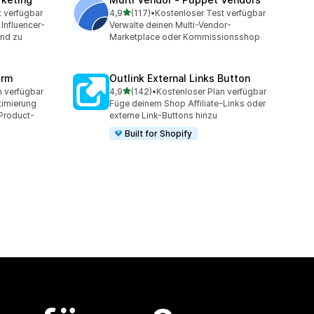
von 5 Sternen
t verfügbar
4,9
(117)
•
Kostenloser Test verfügbar
117 Rezensionen insgesamt
 Influencer-
Verwalte deinen Multi-Vendor-
nd zu
Marketplace oder Kommissionsshop
orm
Outlink External Links Button
von 5 Sternen
n verfügbar
4,9
(142)
•
Kostenloser Plan verfügbar
t
142 Rezensionen insgesamt
timierung
Füge deinem Shop Affiliate-Links oder
 Product-
externe Link-Buttons hinzu
Built for Shopify