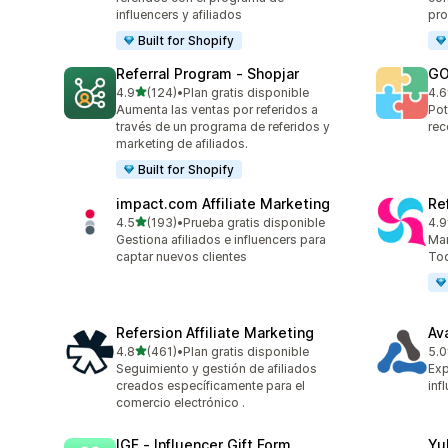
influencers y afiliados
pro
Built for Shopify
Referral Program ‑ Shopjar
GO
de 5 estrellas
4.9
(124)
•
Plan gratis disponible
4.6
124 reseñas en total
880
Aumenta las ventas por referidos a
Pot
través de un programa de referidos y
rec
marketing de afiliados.
Built for Shopify
impact.com Affiliate Marketing
Re
de 5 estrellas
4.5
(193)
•
Prueba gratis disponible
4.9
193 reseñas en total
140
Gestiona afiliados e influencers para
Mar
captar nuevos clientes
Tod
Refersion Affiliate Marketing
Av
de 5 estrellas
4.8
(461)
•
Plan gratis disponible
5.0
461 reseñas en total
22 
Seguimiento y gestión de afiliados
Exp
creados específicamente para el
inf
comercio electrónico .
IGF ‑ Influencer Gift Form
Yu