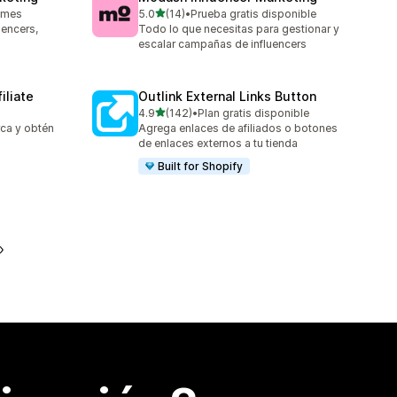
de 5 estrellas
 mes
5.0
(14)
•
Prueba gratis disponible
14 reseñas en total
uencers,
Todo lo que necesitas para gestionar y
escalar campañas de influencers
iliate
Outlink External Links Button
de 5 estrellas
4.9
(142)
•
Plan gratis disponible
142 reseñas en total
rca y obtén
Agrega enlaces de afiliados o botones
de enlaces externos a tu tienda
Built for Shopify