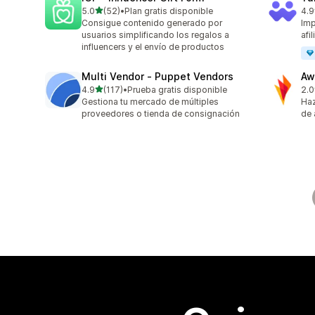
de 5 estrellas
5.0
(52)
•
Plan gratis disponible
4.9
52 reseñas en total
25 
Consigue contenido generado por
Imp
usuarios simplificando los regalos a
afi
influencers y el envío de productos
Multi Vendor ‑ Puppet Vendors
Aw
de 5 estrellas
4.9
(117)
•
Prueba gratis disponible
2.0
117 reseñas en total
31 
Gestiona tu mercado de múltiples
Haz
proveedores o tienda de consignación
de 