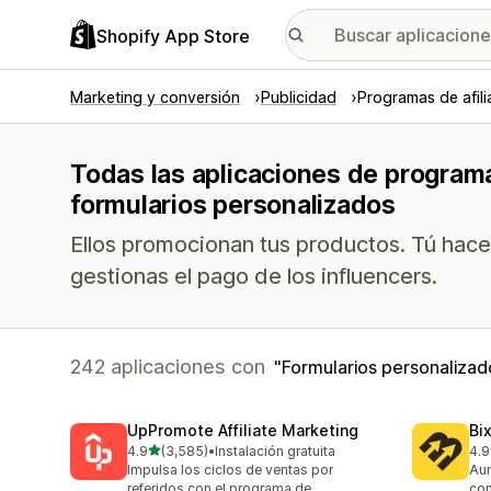
Shopify App Store
Marketing y conversión
Publicidad
Programas de afil
Todas las aplicaciones de programa
formularios personalizados
Ellos promocionan tus productos. Tú hace
gestionas el pago de los influencers.
242 aplicaciones con
Formularios personalizad
UpPromote Affiliate Marketing
Bi
de 5 estrellas
4.9
(3,585)
•
Instalación gratuita
4.9
3585 reseñas en total
122
Impulsa los ciclos de ventas por
Aum
referidos con el programa de
con