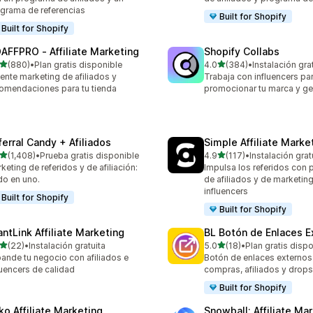
grama de referencias
Built for Shopify
Built for Shopify
AFFPRO ‑ Affiliate Marketing
Shopify Collabs
de 5 estrellas
de 5 estrellas
(880)
•
Plan gratis disponible
4.0
(384)
•
Instalación gra
 reseñas en total
384 reseñas en total
ente marketing de afiliados y
Trabaja con influencers pa
omendaciones para tu tienda
promocionar tu marca y ge
ferral Candy + Afiliados
Simple Affiliate Marke
de 5 estrellas
de 5 estrellas
(1,408)
•
Prueba gratis disponible
4.9
(117)
•
Instalación grat
8 reseñas en total
117 reseñas en total
keting de referidos y de afiliación:
Impulsa los referidos con
o en uno.
de afiliados y de marketin
influencers
Built for Shopify
Built for Shopify
antLink Affiliate Marketing
BL Botón de Enlaces E
de 5 estrellas
de 5 estrellas
(22)
•
Instalación gratuita
5.0
(18)
•
Plan gratis disp
reseñas en total
18 reseñas en total
ande tu negocio con afiliados e
Botón de enlaces externos
luencers de calidad
compras, afiliados y drops
Built for Shopify
ko Affiliate Marketing
Snowball: Affiliate Ma