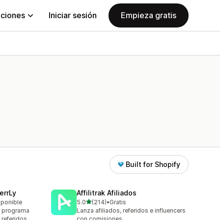
aciones
Iniciar sesión
Empieza gratis
Built for Shopify
errLy
Affilitrak Afiliados
de 5 estrellas
sponible
5.0
(214)
•
Gratis
214 reseñas en total
n programa
Lanza afiliados, referidos e influencers
 referidos
con comisiones