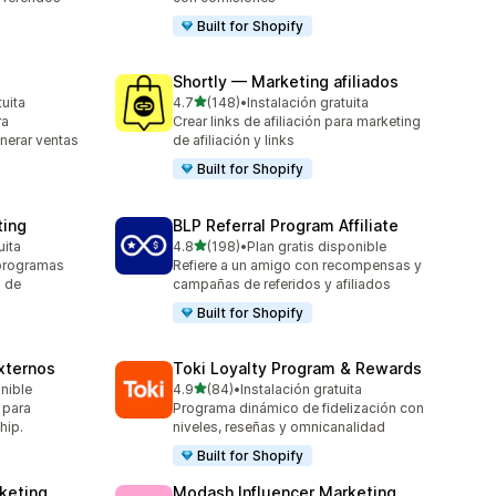
Built for Shopify
Shortly — Marketing afiliados
de 5 estrellas
tuita
4.7
(148)
•
Instalación gratuita
148 reseñas en total
ra
Crear links de afiliación para marketing
nerar ventas
de afiliación y links
Built for Shopify
ting
BLP Referral Program Affiliate
de 5 estrellas
uita
4.8
(198)
•
Plan gratis disponible
198 reseñas en total
 programas
Refiere a un amigo con recompensas y
g de
campañas de referidos y afiliados
Built for Shopify
xternos
Toki Loyalty Program & Rewards
de 5 estrellas
onible
4.9
(84)
•
Instalación gratuita
84 reseñas en total
 para
Programa dinámico de fidelización con
hip.
niveles, reseñas y omnicanalidad
Built for Shopify
rketing
Modash Influencer Marketing