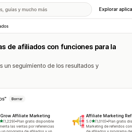
Explorar aplic
iados
s de afiliados con funciones para la
s un seguimiento de los resultados y
os
Borrar
xGrow Affiliate Marketing
Affiliate Marketing Ref
de 5 estrellas
de 5 estrellas
(1,229)
•
Plan gratis disponible
5.0
(1,010)
•
Plan gratis di
9 reseñas en total
1010 reseñas en total
enta las ventas por referencias
Marketing de referidos co
 un programa de afiliados y un
de afiliados y programa de