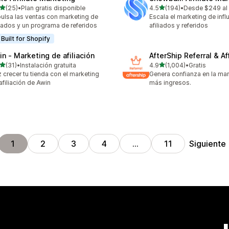
de 5 estrellas
de 5 estrellas
(25)
•
Plan gratis disponible
4.5
(194)
•
Desde $249 al
reseñas en total
194 reseñas en total
ulsa las ventas con marketing de
Escala el marketing de infl
liados y un programa de referidos
afiliados y referidos
Built for Shopify
in ‑ Marketing de afiliación
AfterShip Referral & Aff
de 5 estrellas
de 5 estrellas
(31)
•
Instalación gratuita
4.9
(1,004)
•
Gratis
reseñas en total
1004 reseñas en total
 crecer tu tienda con el marketing
Genera confianza en la ma
afiliación de Awin
más ingresos.
Siguiente
1
2
3
4
…
11