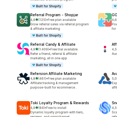
Built for Shopify
Referral Program ‑ Shopjar
GO
stelle su 5
4,9
(125)
•
Free plan available
4,6
125 recensioni totali
883
Grow referral sales via referral program
Pow
& affiliate marketing
for
Built for Shopify
Referral Candy & Affiliate
Aff
stelle su 5
4,9
(1.409)
•
Free trial available
4,5
1409 recensioni totali
193
Refer a friend, referral & affiliate
Aum
marketing, all in one app
Built for Shopify
Refersion Affiliate Marketing
Av
stelle su 5
4,8
(461)
•
Free plan available
5,0
461 recensioni totali
22 
Affiliate tracking & management
Exp
purpose-built for ecommerce .
aff
Toki Loyalty Program & Rewards
Sn
stelle su 5
4,9
(84)
•
Free to install
4,5
84 recensioni totali
194
Dynamic loyalty program with tiers,
Sca
reviews, and omnichannel
ref