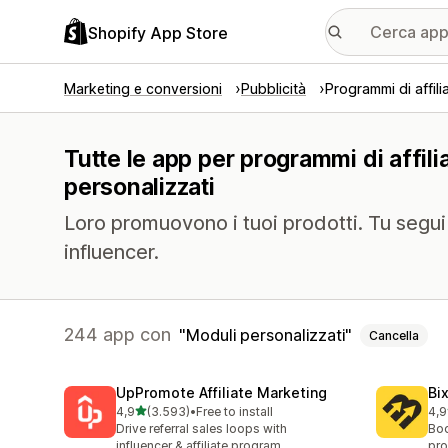
Shopify App Store
Marketing e conversioni
Pubblicità
Programmi di affili
Tutte le app per programmi di affili
personalizzati
Loro promuovono i tuoi prodotti. Tu segui i 
influencer.
244 app con
Moduli personalizzati
Cancella
UpPromote Affiliate Marketing
Bi
stelle su 5
4,9
(3.593)
•
Free to install
4,9
3593 recensioni totali
123
Drive referral sales loops with
Boo
influencer & affiliate program
pro