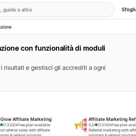
Sfogli
azione
azione con funzionalità di moduli
risultati e gestisci gli accrediti a ogni
xGrow Affiliate Marketing
Affiliate Marketing Ref
stelle su 5
stelle su 5
(1.232)
•
Free plan available
5,0
(1.010)
•
Free plan avai
2 recensioni totali
1010 recensioni totali
st referral sales with affiliate
Referral marketing with affil
gram & referral program
program & referral progra