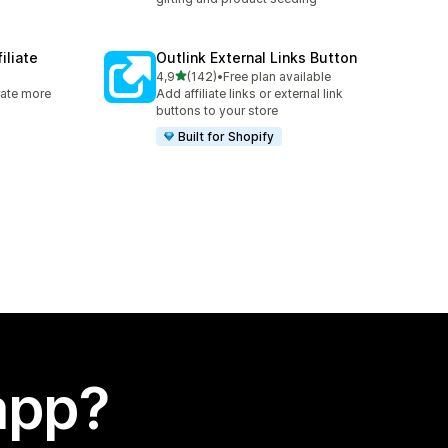
iliate
Outlink External Links Button
stelle su 5
4,9
(142)
•
Free plan available
142 recensioni totali
rate more
Add affiliate links or external link
buttons to your store
Built for Shopify
app?