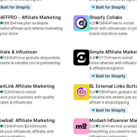
Built for Shopify
Built for Shopify
AFFPRO ‑ Affiliate Marketing
Shopify Collabs
stelle su 5
stelle su 5
(883)
•
Free plan available
4,0
(384)
•
Free to install
 recensioni totali
384 recensioni totali
erful affiliate and referral marketing
Work with influencers to p
 your store
brand and drive sales
iliate & Influencer
Simple Affiliate Marke
stelle su 5
stelle su 5
(193)
•
Prova gratuita disponibile
4,9
(117)
•
Free to install
 recensioni totali
117 recensioni totali
enta le vendite con le partnership
Drive referrals with influen
& affiliate programs
Built for Shopify
antLink Affiliate Marketing
BL External Links Butt
stelle su 5
stelle su 5
(22)
•
Free to install
5,0
(18)
•
Piano gratuito d
recensioni totali
18 recensioni totali
and your business with quality
Pulsante link esterni per ac
iliates & influencers
affiliati e dropshipping
Built for Shopify
owball: Affiliate Marketing
Modash Influencer Ma
stelle su 5
stelle su 5
(194)
•
From $249/month
5,0
(14)
•
Free trial availab
 recensioni totali
14 recensioni totali
le your influencer, affiliate, and
Everything you need to run
erral marketing
influencer campaigns