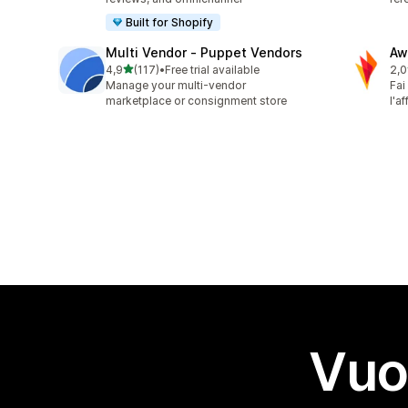
Built for Shopify
Multi Vendor ‑ Puppet Vendors
Aw
stelle su 5
4,9
(117)
•
Free trial available
2,0
117 recensioni totali
31 
Manage your multi-vendor
Fai
marketplace or consignment store
l'a
Vuo