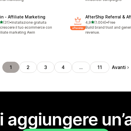
in ‑ Affiliate Marketing
AfterShip Referral & Aff
stelle su 5
stelle su 5
(31)
•
Installazione gratuita
4,9
(1.004)
•
Free
recensioni totali
1004 recensioni totali
 crescere il tuo ecommerce con
Build brand trust and gene
ffiliate marketing Awin
revenue.
Avanti
1
2
3
4
…
11
i aggiungere un’