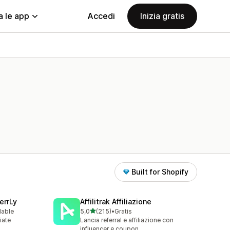
a le app
Accedi
Inizia gratis
Built for Shopify
errLy
Affilitrak Affiliazione
stelle su 5
lable
5,0
(215)
•
Gratis
215 recensioni totali
iate
Lancia referral e affiliazione con
m
influencer e coupon