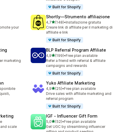
Built for Shopify
Shortly—Strumento affiliazione
stelle su 5
4,7
(148)
•
Installazione gratuita
148 recensioni totali
romote your
Creare link di affiliate per il marketing di
affiliate e link
Built for Shopify
ting
BLP Referral Program Affiliate
stelle su 5
4,9
(199)
•
Free plan available
199 recensioni totali
cer marketing
Refer a friend with referral & affiliate
campaigns and rewards
Built for Shopify
on
Yuko Affiliate Marketing
stelle su 5
isponibile
4,9
(25)
•
Free plan available
25 recensioni totali
quisti,
Drive sales with affiliate marketing and
referral program
Built for Shopify
rketing
IGF ‑ Influencer Gift Form
stelle su 5
le
5,0
(52)
•
Free plan available
52 recensioni totali
 and scale
Get UGC by streamlining influencer
gifting and product seeding