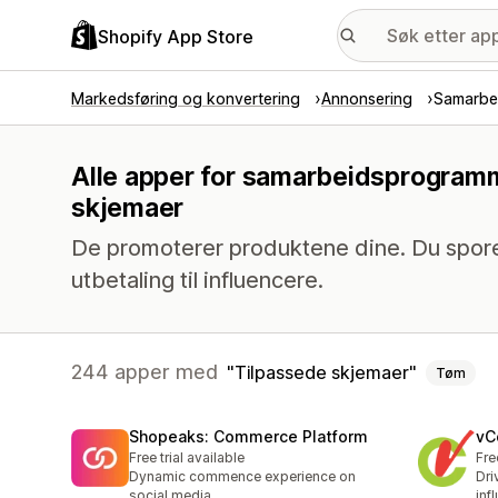
Shopify App Store
Markedsføring og konvertering
Annonsering
Samarbe
Alle apper for samarbeidsprogramm
skjemaer
De promoterer produktene dine. Du sporer
utbetaling til influencere.
244 apper med
Tilpassede skjemaer
Tøm
Shopeaks: Commerce Platform
vC
Free trial available
Fre
Dynamic commence experience on
Dri
social media
inf