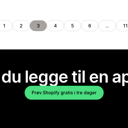
1
2
3
4
5
6
…
11
 du legge til en 
Prøv Shopify gratis i tre dager