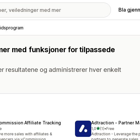
Bla gjen
idsprogram
er med funksjoner for tilpassede
 resultatene og administrerer hver enkelt
ommission Affiliate Tracking
Adtraction ‑ Partner M
av 5 stjerner
e
1,0
(1)
•
Free
Totalt 1 omtaler
ve more sales with affiliates &
Adtraction - Leverage the 
luencers via vCommission
partners to generate sales