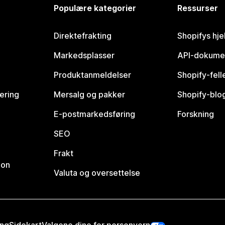
Populære kategorier
Ressurser
Direktefrakting
Shopifys hje
Markedsplasser
API-dokume
Produktanmeldelser
Shopify-fel
vering
Mersalg og pakker
Shopify-blo
E-postmarkedsføring
Forskning
SEO
Frakt
jon
Valuta og oversettelse