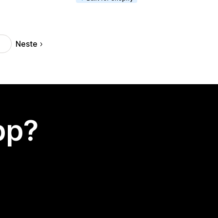
Neste
app?