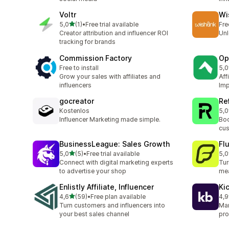
Voltr
Wi
av 5 stjerner
5,0
(1)
•
Free trial available
Fre
Totalt 1 omtaler
Creator attribution and influencer ROI
Unl
tracking for brands
Commission Factory
Op
Free to install
5,0
Tot
Grow your sales with affiliates and
Aff
influencers
Imp
gocreator
Re
Kostenlos
5,0
Tot
Influencer Marketing made simple.
Boo
cus
BusinessLeague: Sales Growth
Fl
av 5 stjerner
5,0
(5)
•
Free trial available
5,0
Totalt 5 omtaler
Tot
Connect with digital marketing experts
Tur
to advertise your shop
mea
Enlistly Affiliate, Influencer
Ki
av 5 stjerner
4,6
(59)
•
Free plan available
4,9
Totalt 59 omtaler
Tot
Turn customers and influencers into
Man
your best sales channel
pro