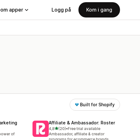
nom apper
Logg på
Kom i gang
Built for Shopify
arketing
Affiliate & Ambassador: Roster
av 5 stjerner
4,8
(20)
•
Free trial available
Totalt 20 omtaler
power of
Ambassador, affiliate & creator
programs for ecommerce brands