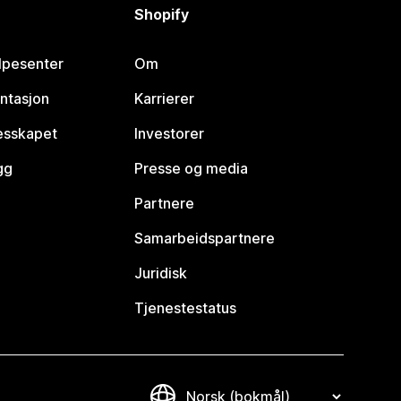
Shopify
lpesenter
Om
ntasjon
Karrierer
lesskapet
Investorer
gg
Presse og media
Partnere
Samarbeidspartnere
Juridisk
Tjenestestatus