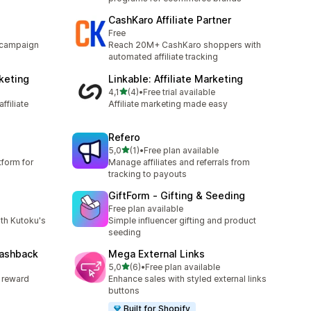
CashKaro Affiliate Partner
Free
 campaign
Reach 20M+ CashKaro shoppers with
automated affiliate tracking
rketing
Linkable: Affiliate Marketing
av 5 stjerner
4,1
(4)
•
Free trial available
Totalt 4 omtaler
ffiliate
Affiliate marketing made easy
Refero
av 5 stjerner
5,0
(1)
•
Free plan available
Totalt 1 omtaler
tform for
Manage affiliates and referrals from
tracking to payouts
GiftForm ‑ Gifting & Seeding
Free plan available
th Kutoku's
Simple influencer gifting and product
seeding
Cashback
Mega External Links
av 5 stjerner
5,0
(6)
•
Free plan available
Totalt 6 omtaler
, reward
Enhance sales with styled external links
buttons
Built for Shopify