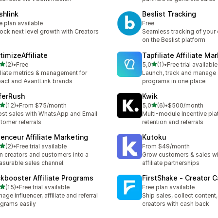
shlink
Beslist Tracking
e plan available
Free
ock next level growth with Creators
Seamless tracking of your
on the Beslist platform
timizeAffiliate
Tapfiliate Affiliate Ma
av 5 stjerner
av 5 stjerner
(2)
•
Free
5,0
(1)
•
Free trial available
alt 2 omtaler
Totalt 1 omtaler
iliate metrics & management for
Launch, track and manage a
act and AvantLink brands
programs in one place
ferRush
Kwik
av 5 stjerner
av 5 stjerner
(12)
•
From $75/month
5,0
(6)
•
$500/month
alt 12 omtaler
Totalt 6 omtaler
st sales with WhatsApp and Email
Multi-module Incentive pla
tomer referrals
retention and referrals
uenceur Affiliate Marketing
Kutoku
av 5 stjerner
(2)
•
Free trial available
From $49/month
alt 2 omtaler
n creators and customers into a
Grow customers & sales wi
surable sales channel.
affiliate partnerships
ckbooster Affiliate Programs
FirstShake ‑ Creator 
av 5 stjerner
(15)
•
Free trial available
Free plan available
alt 15 omtaler
age influencer, affiliate and referral
Ship sales, collect content
grams easily
creators with cash back