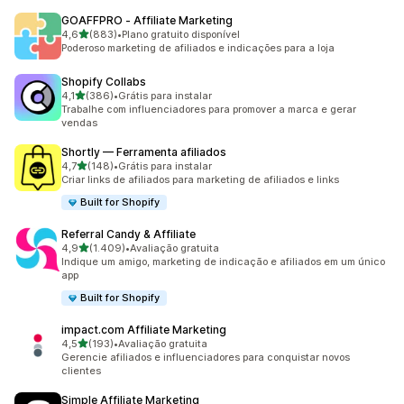
GOAFFPRO ‑ Affiliate Marketing
de 5 estrelas
4,6
(883)
•
Plano gratuito disponível
883 avaliações ao todo
Poderoso marketing de afiliados e indicações para a loja
Shopify Collabs
de 5 estrelas
4,1
(386)
•
Grátis para instalar
386 avaliações ao todo
Trabalhe com influenciadores para promover a marca e gerar
vendas
Shortly — Ferramenta afiliados
de 5 estrelas
4,7
(148)
•
Grátis para instalar
148 avaliações ao todo
Criar links de afiliados para marketing de afiliados e links
Built for Shopify
Referral Candy & Affiliate
de 5 estrelas
4,9
(1.409)
•
Avaliação gratuita
1409 avaliações ao todo
Indique um amigo, marketing de indicação e afiliados em um único
app
Built for Shopify
impact.com Affiliate Marketing
de 5 estrelas
4,5
(193)
•
Avaliação gratuita
193 avaliações ao todo
Gerencie afiliados e influenciadores para conquistar novos
clientes
Simple Affiliate Marketing