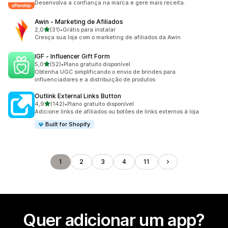
Desenvolva a confiança na marca e gere mais receita.
Awin ‑ Marketing de Afiliados
de 5 estrelas
2,0
(31)
•
Grátis para instalar
31 avaliações ao todo
Cresça sua loja com o marketing de afiliados da Awin
IGF ‑ Influencer Gift Form
de 5 estrelas
5,0
(52)
•
Plano gratuito disponível
52 avaliações ao todo
Obtenha UGC simplificando o envio de brindes para
influenciadores e a distribuição de produtos
Outlink External Links Button
de 5 estrelas
4,9
(142)
•
Plano gratuito disponível
142 avaliações ao todo
Adicione links de afiliados ou botões de links externos à loja
Built for Shopify
1
2
3
4
11
Quer adicionar um app?