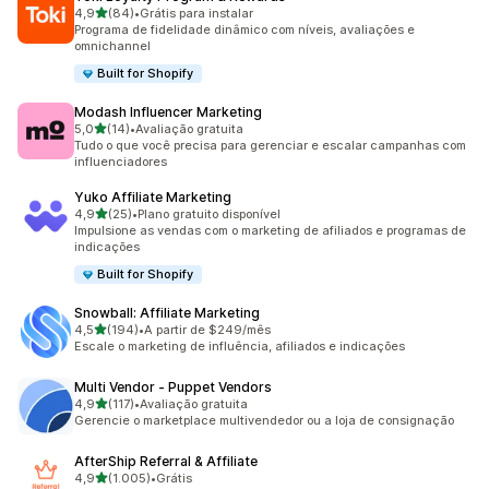
de 5 estrelas
4,9
(84)
•
Grátis para instalar
84 avaliações ao todo
Programa de fidelidade dinâmico com níveis, avaliações e
omnichannel
Built for Shopify
Modash Influencer Marketing
de 5 estrelas
5,0
(14)
•
Avaliação gratuita
14 avaliações ao todo
Tudo o que você precisa para gerenciar e escalar campanhas com
influenciadores
Yuko Affiliate Marketing
de 5 estrelas
4,9
(25)
•
Plano gratuito disponível
25 avaliações ao todo
Impulsione as vendas com o marketing de afiliados e programas de
indicações
Built for Shopify
Snowball: Affiliate Marketing
de 5 estrelas
4,5
(194)
•
A partir de $249/mês
194 avaliações ao todo
Escale o marketing de influência, afiliados e indicações
Multi Vendor ‑ Puppet Vendors
de 5 estrelas
4,9
(117)
•
Avaliação gratuita
117 avaliações ao todo
Gerencie o marketplace multivendedor ou a loja de consignação
AfterShip Referral & Affiliate
de 5 estrelas
4,9
(1.005)
•
Grátis
1005 avaliações ao todo