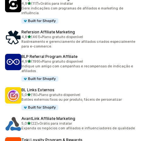
de 5 estrelas
4,9
(117)
•
Grátis para instalar
117 avaliações ao todo
Gere indicações com programas de afiliados e marketing de
influência
Built for Shopify
Refersion Affiliate Marketing
de 5 estrelas
4,8
(461)
•
Plano gratuito disponível
461 avaliações ao todo
Rastreamento e gerenciamento de afiliados criados especialmente
para e-commerce.
BLP Referral Program Affiliate
de 5 estrelas
4,9
(199)
•
Plano gratuito disponível
199 avaliações ao todo
Indique um amigo com campanhas e recompensas de indicação e
afiliados
Built for Shopify
BL Links Externos
de 5 estrelas
5,0
(18)
•
Plano gratuito disponível
18 avaliações ao todo
Botões externos fixos ou por produto, fáceis de personalizar
Built for Shopify
AvantLink Affiliate Marketing
de 5 estrelas
5,0
(22)
•
Grátis para instalar
22 avaliações ao todo
Expanda os negócios com afiliados e influenciadores de qualidade
Toki Loyalty Program & Rewards