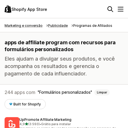
Shopify App Store
Marketing e conversão
Publicidade
Programas de Afiliados
apps de affiliate program com recursos para
formulários personalizados
Eles ajudam a divulgar seus produtos, e você
acompanha os resultados e gerencia o
pagamento de cada influenciador.
244 apps com
Formulários personalizados
Limpar
Built for Shopify
UpPromote Affiliate Marketing
de 5 estrelas
4,9
(3.593)
•
Grátis para instalar
3593 avaliações ao todo