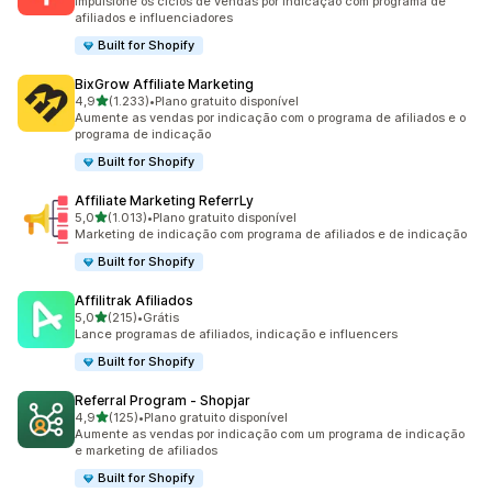
Impulsione os ciclos de vendas por indicação com programa de
afiliados e influenciadores
Built for Shopify
BixGrow Affiliate Marketing
de 5 estrelas
4,9
(1.233)
•
Plano gratuito disponível
1233 avaliações ao todo
Aumente as vendas por indicação com o programa de afiliados e o
programa de indicação
Built for Shopify
Affiliate Marketing ReferrLy
de 5 estrelas
5,0
(1.013)
•
Plano gratuito disponível
1013 avaliações ao todo
Marketing de indicação com programa de afiliados e de indicação
Built for Shopify
Affilitrak Afiliados
de 5 estrelas
5,0
(215)
•
Grátis
215 avaliações ao todo
Lance programas de afiliados, indicação e influencers
Built for Shopify
Referral Program ‑ Shopjar
de 5 estrelas
4,9
(125)
•
Plano gratuito disponível
125 avaliações ao todo
Aumente as vendas por indicação com um programa de indicação
e marketing de afiliados
Built for Shopify