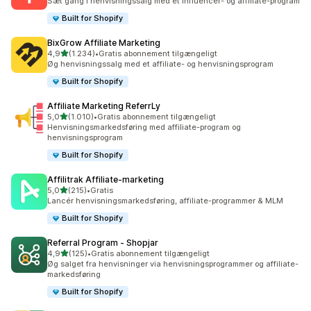
Sæt gang i henvisningssalg med et influencer- og affiliate-program
Built for Shopify
BixGrow Affiliate Marketing
ud af 5 stjerner
4,9
(1.234)
•
Gratis abonnement tilgængeligt
1234 anmeldelser i alt
Øg henvisningssalg med et affiliate- og henvisningsprogram
Built for Shopify
Affiliate Marketing ReferrLy
ud af 5 stjerner
5,0
(1.010)
•
Gratis abonnement tilgængeligt
1010 anmeldelser i alt
Henvisningsmarkedsføring med affiliate-program og
henvisningsprogram
Built for Shopify
Affilitrak Affiliate‑marketing
ud af 5 stjerner
5,0
(215)
•
Gratis
215 anmeldelser i alt
Lancér henvisningsmarkedsføring, affiliate-programmer & MLM
Built for Shopify
Referral Program ‑ Shopjar
ud af 5 stjerner
4,9
(125)
•
Gratis abonnement tilgængeligt
125 anmeldelser i alt
Øg salget fra henvisninger via henvisningsprogrammer og affiliate-
markedsføring
Built for Shopify