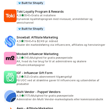
Built for Shopify
Toki Loyalty Program & Rewards
ud af 5 stjerner
4,9
(84)
•
Gratis at installere
84 anmeldelser i alt
Dynamisk loyalitetsprogram med niveauer, anmeldelser og
omnichannel
Built for Shopify
Snowball: Affiliate Marketing
ud af 5 stjerner
4,5
(194)
•
Fra $249 pr. måned
194 anmeldelser i alt
Skaler din markedsføring via influencere, affiliates og henvisninger
Modash Influencer Marketing
ud af 5 stjerner
5,0
(14)
•
Mulighed for gratis prøveperiode
14 anmeldelser i alt
Alt, hvad du har brug for til at administrere og skalere
influencerkampagner
IGF ‑ Influencer Gift Form
ud af 5 stjerner
5,0
(52)
•
Gratis abonnement tilgængeligt
52 anmeldelser i alt
Få UGC ved at strømline gaver til influencere og udsendelse af
produkter
Multi Vendor ‑ Puppet Vendors
ud af 5 stjerner
4,9
(117)
•
Mulighed for gratis prøveperiode
117 anmeldelser i alt
Administrer din Multi Vendor-markedsplads eller kommissionsbutik
Awin ‑ Affiliate Marketing