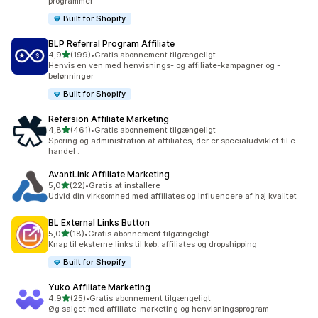
programmer
Built for Shopify
BLP Referral Program Affiliate
ud af 5 stjerner
4,9
(199)
•
Gratis abonnement tilgængeligt
199 anmeldelser i alt
Henvis en ven med henvisnings- og affiliate-kampagner og -
belønninger
Built for Shopify
Refersion Affiliate Marketing
ud af 5 stjerner
4,8
(461)
•
Gratis abonnement tilgængeligt
461 anmeldelser i alt
Sporing og administration af affiliates, der er specialudviklet til e-
handel .
AvantLink Affiliate Marketing
ud af 5 stjerner
5,0
(22)
•
Gratis at installere
22 anmeldelser i alt
Udvid din virksomhed med affiliates og influencere af høj kvalitet
BL External Links Button
ud af 5 stjerner
5,0
(18)
•
Gratis abonnement tilgængeligt
18 anmeldelser i alt
Knap til eksterne links til køb, affiliates og dropshipping
Built for Shopify
Yuko Affiliate Marketing
ud af 5 stjerner
4,9
(25)
•
Gratis abonnement tilgængeligt
25 anmeldelser i alt
Øg salget med affiliate-marketing og henvisningsprogram