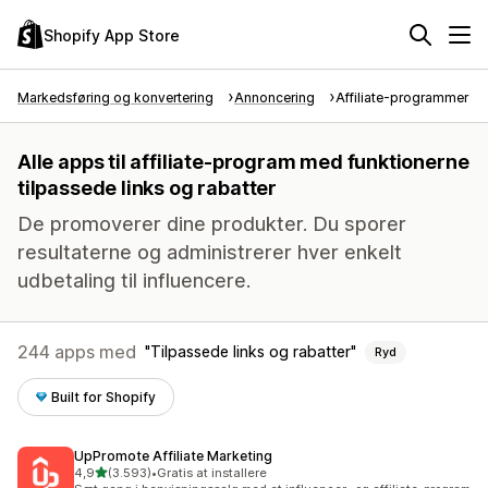
Shopify App Store
Markedsføring og konvertering
Annoncering
Affiliate-programmer
Alle apps til affiliate-program med funktionerne
tilpassede links og rabatter
De promoverer dine produkter. Du sporer
resultaterne og administrerer hver enkelt
udbetaling til influencere.
244 apps med
Tilpassede links og rabatter
Ryd
Built for Shopify
UpPromote Affiliate Marketing
ud af 5 stjerner
4,9
(3.593)
•
Gratis at installere
3593 anmeldelser i alt