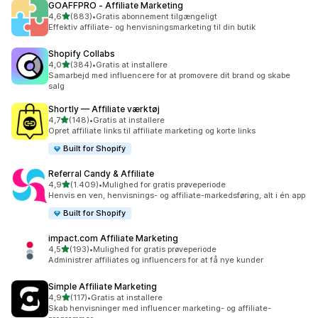
GOAFFPRO ‑ Affiliate Marketing
ud af 5 stjerner
4,6
(883)
•
Gratis abonnement tilgængeligt
883 anmeldelser i alt
Effektiv affiliate- og henvisningsmarketing til din butik
Shopify Collabs
ud af 5 stjerner
4,0
(384)
•
Gratis at installere
384 anmeldelser i alt
Samarbejd med influencere for at promovere dit brand og skabe
salg
Shortly — Affiliate værktøj
ud af 5 stjerner
4,7
(148)
•
Gratis at installere
148 anmeldelser i alt
Opret affiliate links til affiliate marketing og korte links
Built for Shopify
Referral Candy & Affiliate
ud af 5 stjerner
4,9
(1.409)
•
Mulighed for gratis prøveperiode
1409 anmeldelser i alt
Henvis en ven, henvisnings- og affiliate-markedsføring, alt i én app
Built for Shopify
impact.com Affiliate Marketing
ud af 5 stjerner
4,5
(193)
•
Mulighed for gratis prøveperiode
193 anmeldelser i alt
Administrer affiliates og influencers for at få nye kunder
Simple Affiliate Marketing
ud af 5 stjerner
4,9
(117)
•
Gratis at installere
117 anmeldelser i alt
Skab henvisninger med influencer marketing- og affiliate-