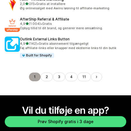
ud af 5 stjerner
2,0
(31)
•
Gratis at installere
31 anmeldelser i alt
Øg onlinesalget med Awins løsning til affiliate-marketing
AfterShip Referral & Affiliate
ud af 5 stjerner
4,9
(1.004)
•
Gratis
1004 anmeldelser i alt
Opbyg tillid til dit brand, og generer mere omsætning.
Outlink External Links Button
ud af 5 stjerner
4,9
(142)
•
Gratis abonnement tilgængeligt
142 anmeldelser i alt
Føj affiliate-links eller knapper med eksterne links til din butik
Built for Shopify
1
2
3
4
11
Vil du tilføje en app?
Prøv Shopify gratis i 3 dage