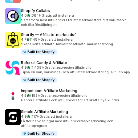
Shopify Collabs
av 5 stjärnor
4,0
(384)
•
Gratis att installera
384 recensioner totalt
Samarbeta med influencers för att marknadsföra ditt varumärke
och öka försäljningen
Shortly — Affiliate‑marknadsf.
av 5 stjärnor
4,7
(148)
•
Gratis att installera
148 recensioner totalt
Skapa korta affiliate-länkar för affiliate-marknadsföring
Built for Shopify
Referral Candy & Affiliate
av 5 stjärnor
4,9
(1 409)
•
Gratis testversion tillgänglig
1409 recensioner totalt
Tipsa en vän, värvnings- och affiliatemarknadsföring, allt i en app
Built for Shopify
impact.com Affiliate Marketing
av 5 stjärnor
4,5
(193)
•
Gratis testversion tillgänglig
193 recensioner totalt
Hantera affiliates och influencers för att skaffa nya kunder
Simple Affiliate Marketing
av 5 stjärnor
4,9
(117)
•
Gratis att installera
117 recensioner totalt
Få fler hänvisningar med influencermarknadsföring och
affiliateprogram
Built for Shopify