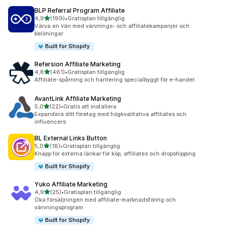
BLP Referral Program Affiliate
av 5 stjärnor
4,9
(199)
•
Gratisplan tillgänglig
199 recensioner totalt
Värva en vän med värvnings- och affiliatekampanjer och
belöningar
Built for Shopify
Refersion Affiliate Marketing
av 5 stjärnor
4,8
(461)
•
Gratisplan tillgänglig
461 recensioner totalt
Affiliate-spårning och hantering specialbyggt för e-handel .
AvantLink Affiliate Marketing
av 5 stjärnor
5,0
(22)
•
Gratis att installera
22 recensioner totalt
Expandera ditt företag med högkvalitativa affiliates och
influencers
BL External Links Button
av 5 stjärnor
5,0
(18)
•
Gratisplan tillgänglig
18 recensioner totalt
Knapp för externa länkar för köp, affiliates och dropshipping
Built for Shopify
Yuko Affiliate Marketing
av 5 stjärnor
4,9
(25)
•
Gratisplan tillgänglig
25 recensioner totalt
Öka försäljningen med affiliate-marknadsföring och
värvningsprogram
Built for Shopify