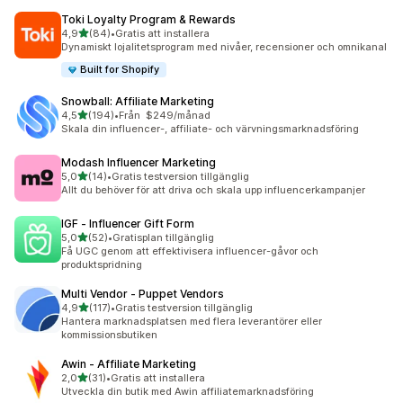
Toki Loyalty Program & Rewards
av 5 stjärnor
4,9
(84)
•
Gratis att installera
84 recensioner totalt
Dynamiskt lojalitetsprogram med nivåer, recensioner och omnikanal
Built for Shopify
Snowball: Affiliate Marketing
av 5 stjärnor
4,5
(194)
•
Från $249/månad
194 recensioner totalt
Skala din influencer-, affiliate- och värvningsmarknadsföring
Modash Influencer Marketing
av 5 stjärnor
5,0
(14)
•
Gratis testversion tillgänglig
14 recensioner totalt
Allt du behöver för att driva och skala upp influencerkampanjer
IGF ‑ Influencer Gift Form
av 5 stjärnor
5,0
(52)
•
Gratisplan tillgänglig
52 recensioner totalt
Få UGC genom att effektivisera influencer-gåvor och
produktspridning
Multi Vendor ‑ Puppet Vendors
av 5 stjärnor
4,9
(117)
•
Gratis testversion tillgänglig
117 recensioner totalt
Hantera marknadsplatsen med flera leverantörer eller
kommissionsbutiken
Awin ‑ Affiliate Marketing
av 5 stjärnor
2,0
(31)
•
Gratis att installera
31 recensioner totalt
Utveckla din butik med Awin affiliatemarknadsföring