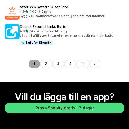
AfterShip Referral & Affiliate
av 5 stjärnor
4,9
(1 004)
•
Gratis
1004 recensioner totalt
Bygg varumärkesförtroende och generera mer intäkter.
Outlink External Links Button
av 5 stjärnor
4,9
(142)
•
Gratisplan tillgänglig
142 recensioner totalt
Lägg till affiliate-länkar eller externa knapplänkar i din butik
Built for Shopify
1
2
3
4
11
Vill du lägga till en app?
Prova Shopify gratis i 3 dagar