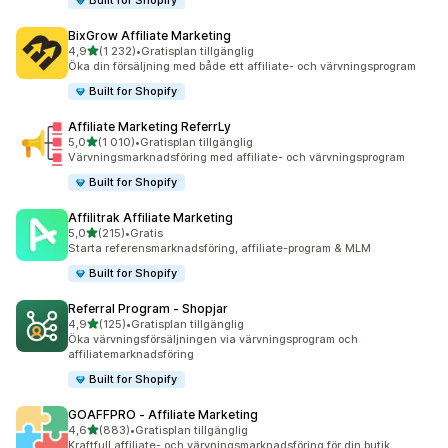
Built for Shopify
BixGrow Affiliate Marketing
av 5 stjärnor
4,9
(1 232)
•
Gratisplan tillgänglig
1232 recensioner totalt
Öka din försäljning med både ett affiliate- och värvningsprogram
Built for Shopify
Affiliate Marketing ReferrLy
av 5 stjärnor
5,0
(1 010)
•
Gratisplan tillgänglig
1010 recensioner totalt
Värvningsmarknadsföring med affiliate- och värvningsprogram
Built for Shopify
Affilitrak Affiliate Marketing
av 5 stjärnor
5,0
(215)
•
Gratis
215 recensioner totalt
Starta referensmarknadsföring, affiliate-program & MLM
Built for Shopify
Referral Program ‑ Shopjar
av 5 stjärnor
4,9
(125)
•
Gratisplan tillgänglig
125 recensioner totalt
Öka värvningsförsäljningen via värvningsprogram och
affiliatemarknadsföring
Built for Shopify
GOAFFPRO ‑ Affiliate Marketing
av 5 stjärnor
4,6
(883)
•
Gratisplan tillgänglig
883 recensioner totalt
Kraftfull affiliate- och värvningsmarknadsföring för din butik