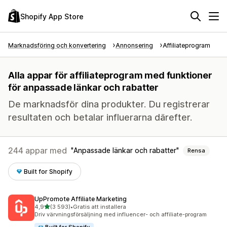
Shopify App Store
Marknadsföring och konvertering
Annonsering
Affiliateprogram
Alla appar för affiliateprogram med funktioner
för anpassade länkar och rabatter
De marknadsför dina produkter. Du registrerar
resultaten och betalar influerarna därefter.
244 appar med
Anpassade länkar och rabatter
Rensa
Built for Shopify
UpPromote Affiliate Marketing
av 5 stjärnor
4,9
(3 593)
•
Gratis att installera
3593 recensioner totalt
Driv värvningsförsäljning med influencer- och affiliate-program