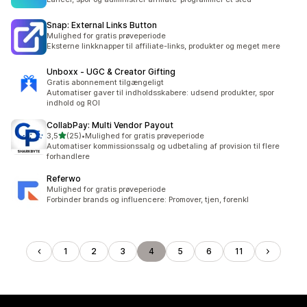
Snap: External Links Button
Mulighed for gratis prøveperiode
Eksterne linkknapper til affiliate-links, produkter og meget mere
Unboxx ‑ UGC & Creator Gifting
Gratis abonnement tilgængeligt
Automatiser gaver til indholdsskabere: udsend produkter, spor
indhold og ROI
CollabPay: Multi Vendor Payout
ud af 5 stjerner
3,5
(25)
•
Mulighed for gratis prøveperiode
25 anmeldelser i alt
Automatiser kommissionssalg og udbetaling af provision til flere
forhandlere
Referwo
Mulighed for gratis prøveperiode
Forbinder brands og influencere: Promover, tjen, forenkl
1
2
3
4
5
6
11