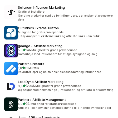
Sellencer Influencer Marketing
Gratis at installere
Gør dine produkter synlige for influencere, der ønsker at promovere
dem
Outlinkers External Button
Mulighed for gratis prøveperiode
Tilføj knapper til eksterne links og affiliate-links i din butik
goadgo ‑ Affiliate Marketing
ud af 5 stjerner
5,0
(4)
•
Mulighed for gratis prøveperiode
4 anmeldelser i alt
Samarbejd med influencere for at øge synlighed og salg.
Pattern Creators
ud af 5 stjerner
1,0
(1)
•
Gratis
1 anmeldelser i alt
Rekruttér, spor og beløn nemt ambassadører og influencere
LeadDyno Affiliate Marketing
ud af 5 stjerner
4,5
(206)
•
Mulighed for gratis prøveperiode
206 anmeldelser i alt
Øg salget med henvisnings-, influencer- og affiliate-markedsføring
Partnero Affiliate Management
ud af 5 stjerner
5,0
(1)
•
Mulighed for gratis prøveperiode
1 anmeldelser i alt
Affiliate- og henvisningsmarkedsføring til e-handelsvirksomheder
Jump: Affiliate Storefronts