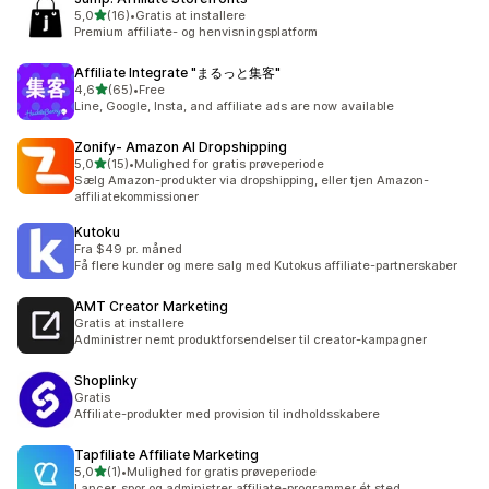
ud af 5 stjerner
5,0
(16)
•
Gratis at installere
16 anmeldelser i alt
Premium affiliate- og henvisningsplatform
Affiliate Integrate "まるっと集客"
ud af 5 stjerner
4,6
(65)
•
Free
65 anmeldelser i alt
Line, Google, Insta, and affiliate ads are now available
Zonify‑ Amazon AI Dropshipping
ud af 5 stjerner
5,0
(15)
•
Mulighed for gratis prøveperiode
15 anmeldelser i alt
Sælg Amazon-produkter via dropshipping, eller tjen Amazon-
affiliatekommissioner
Kutoku
Fra $49 pr. måned
Få flere kunder og mere salg med Kutokus affiliate-partnerskaber
AMT Creator Marketing
Gratis at installere
Administrer nemt produktforsendelser til creator-kampagner
Shoplinky
Gratis
Affiliate-produkter med provision til indholdsskabere
Tapfiliate Affiliate Marketing
ud af 5 stjerner
5,0
(1)
•
Mulighed for gratis prøveperiode
1 anmeldelser i alt
Lancer, spor og administrer affiliate-programmer ét sted