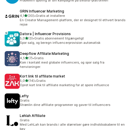
Problemfri sporing af din kampagne på Beslist-platformen
GRIN Influencer Marketing
ud af 5 stjerner
4,1
(30)
•
Gratis at installere
30 anmeldelser i alt
En Creator Management-platform, der er designet til ethvert brands
rejse
Datora | Influencer Provisions
ud af 5 stjerner
5,0
(3)
•
Gratis abonnement tilgængeligt
3 anmeldelser i alt
Spor salg, og beregn influencerprovision automatisk
Deepflow Affiliate Marketing
ud af 5 stjerner
4,5
(7)
•
Gratis
7 anmeldelser i alt
Kom i kontakt med globale influencers, og spor salg fra
henvisninger.
Kort link til affiliate market
ud af 5 stjerner
5,0
(14)
•
Gratis
14 anmeldelser i alt
Opret kort link til affiliate marketing for at spore influence
Lefty
Gratis
Strømlin dine affiliate-programmer og gaver til influencers
Lehlah Affiliate
Gratis
Med LehLah kan brands i alle størrelser gøre indholdsskabere til en
bev