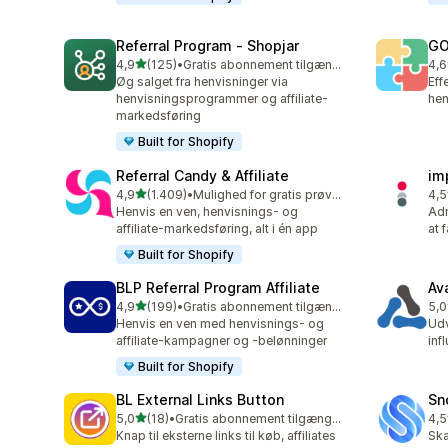
Referral Program ‑ Shopjar
GO
ud af 5 stjerner
4,9
(125)
•
Gratis abonnement tilgængeligt
4,6
125 anmeldelser i alt
883
Øg salget fra henvisninger via
Eff
henvisningsprogrammer og affiliate-
hen
markedsføring
Built for Shopify
Referral Candy & Affiliate
im
ud af 5 stjerner
4,9
(1.409)
•
Mulighed for gratis prøveperiode
4,5
1409 anmeldelser i alt
193
Henvis en ven, henvisnings- og
Adm
affiliate-markedsføring, alt i én app
at 
Built for Shopify
BLP Referral Program Affiliate
Av
ud af 5 stjerner
4,9
(199)
•
Gratis abonnement tilgængeligt
5,0
199 anmeldelser i alt
22 
Henvis en ven med henvisnings- og
Udv
affiliate-kampagner og -belønninger
inf
Built for Shopify
BL External Links Button
Sn
ud af 5 stjerner
5,0
(18)
•
Gratis abonnement tilgængeligt
4,5
18 anmeldelser i alt
194
Knap til eksterne links til køb, affiliates
Ska