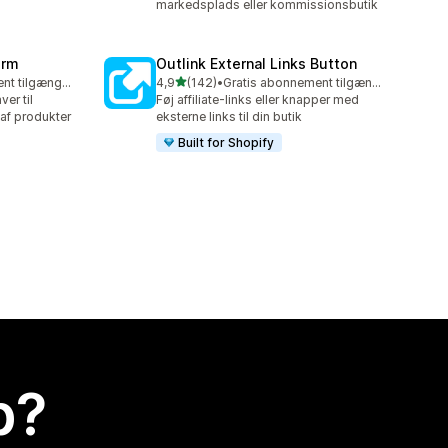
markedsplads eller kommissionsbutik
orm
Outlink External Links Button
ud af 5 stjerner
Gratis abonnement tilgængeligt
4,9
(142)
•
Gratis abonnement tilgængeligt
142 anmeldelser i alt
er til
Føj affiliate-links eller knapper med
af produkter
eksterne links til din butik
Built for Shopify
p?