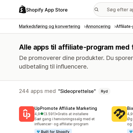
Shopify App Store
Markedsføring og konvertering
Annoncering
Affiliat
Alle apps til affiliate-program med
De promoverer dine produkter. Du sporer 
udbetaling til influencere.
244 apps med
Sideoprettelse
Ryd
UpPromote Affiliate Marketing
Bi
ud af 5 stjerner
4,9
(3.591)
•
Gratis at installere
4,9
3591 anmeldelser i alt
123
Sæt gang i henvisningssalg med et
Øg 
influencer- og affiliate-program
og 
Built for Shopify