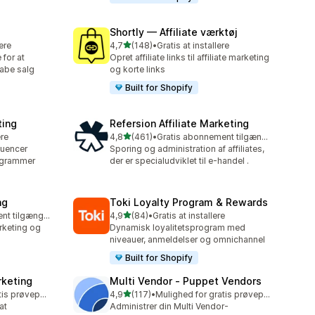
Shortly — Affiliate værktøj
ud af 5 stjerner
lere
4,7
(148)
•
Gratis at installere
148 anmeldelser i alt
for at
Opret affiliate links til affiliate marketing
abe salg
og korte links
Built for Shopify
ting
Refersion Affiliate Marketing
ud af 5 stjerner
ere
4,8
(461)
•
Gratis abonnement tilgængeligt
461 anmeldelser i alt
luencer
Sporing og administration af affiliates,
rogrammer
der er specialudviklet til e-handel .
ng
Toki Loyalty Program & Rewards
ud af 5 stjerner
Gratis abonnement tilgængeligt
4,9
(84)
•
Gratis at installere
84 anmeldelser i alt
rketing og
Dynamisk loyalitetsprogram med
niveauer, anmeldelser og omnichannel
Built for Shopify
rketing
Multi Vendor ‑ Puppet Vendors
ud af 5 stjerner
Mulighed for gratis prøveperiode
4,9
(117)
•
Mulighed for gratis prøveperiode
117 anmeldelser i alt
at
Administrer din Multi Vendor-