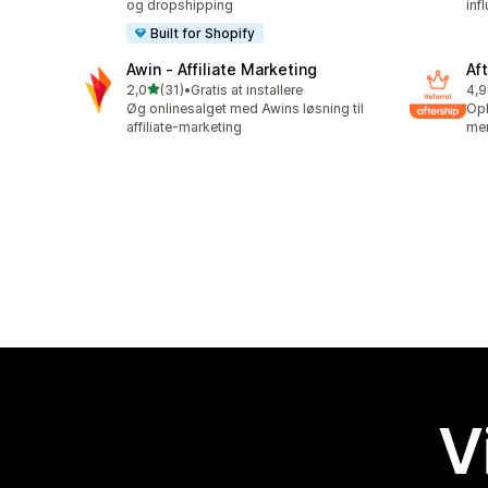
og dropshipping
inf
Built for Shopify
Awin ‑ Affiliate Marketing
Aft
ud af 5 stjerner
2,0
(31)
•
Gratis at installere
4,9
31 anmeldelser i alt
100
Øg onlinesalget med Awins løsning til
Opb
affiliate-marketing
me
V