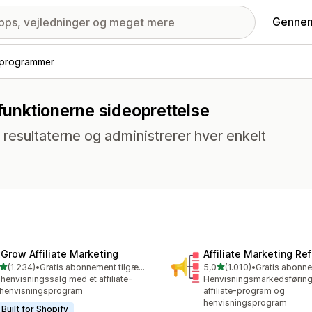
Gennem
e-programmer
 funktionerne sideoprettelse
resultaterne og administrerer hver enkelt
xGrow Affiliate Marketing
Affiliate Marketing Ref
ud af 5 stjerner
ud af 5 stjerner
(1.234)
•
Gratis abonnement tilgængeligt
5,0
(1.010)
•
4 anmeldelser i alt
1010 anmeldelser i alt
henvisningssalg med et affiliate-
Henvisningsmarkedsførin
henvisningsprogram
affiliate-program og
henvisningsprogram
Built for Shopify