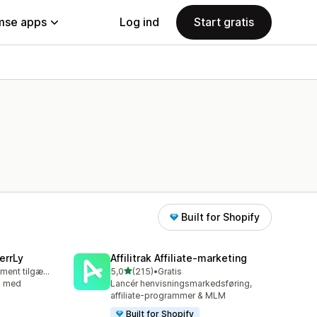
se apps
Log ind
Start gratis
Built for Shopify
errLy
Affilitrak Affiliate‑marketing
ud af 5 stjerner
Gratis abonnement tilgængeligt
5,0
(215)
•
Gratis
215 anmeldelser i alt
g med
Lancér henvisningsmarkedsføring,
affiliate-programmer & MLM
Built for Shopify