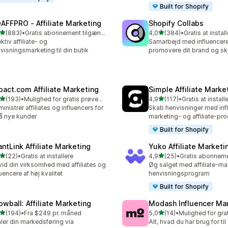
Built for Shopify
AFFPRO ‑ Affiliate Marketing
Shopify Collabs
ud af 5 stjerner
ud af 5 stjerner
(883)
•
Gratis abonnement tilgængeligt
4,0
(384)
•
Gratis at instal
 anmeldelser i alt
384 anmeldelser i alt
ektiv affiliate- og
Samarbejd med influencere 
visningsmarketing til din butik
promovere dit brand og sk
pact.com Affiliate Marketing
Simple Affiliate Marke
ud af 5 stjerner
ud af 5 stjerner
(193)
•
Mulighed for gratis prøveperiode
4,9
(117)
•
Gratis at install
 anmeldelser i alt
117 anmeldelser i alt
inistrer affiliates og influencers for
Skab henvisninger med inf
få nye kunder
marketing- og affiliate-p
Built for Shopify
antLink Affiliate Marketing
Yuko Affiliate Marketi
ud af 5 stjerner
ud af 5 stjerner
(22)
•
Gratis at installere
4,9
(25)
•
anmeldelser i alt
25 anmeldelser i alt
id din virksomhed med affiliates og
Øg salget med affiliate-ma
luencere af høj kvalitet
henvisningsprogram
Built for Shopify
owball: Affiliate Marketing
Modash Influencer Ma
ud af 5 stjerner
ud af 5 stjerner
(194)
•
Fra $249 pr. måned
5,0
(14)
•
 anmeldelser i alt
14 anmeldelser i alt
ler din markedsføring via
Alt, hvad du har brug for til 