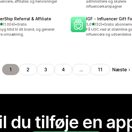
luencere, affiliates og henvisninger
administrere og skalere
influencerkampagner
erShip Referral & Affiliate
IGF ‑ Influencer Gift F
ud af 5 stjerner
ud af 5 stjerner
(1.004)
•
Gratis
5,0
(52)
•
4 anmeldelser i alt
52 anmeldelser i alt
yg tillid til dit brand, og generer
Få UGC ved at strømline gav
re omsætning.
influencere og udsendelse 
Næste
1
2
3
4
…
11
il du tilføje en ap