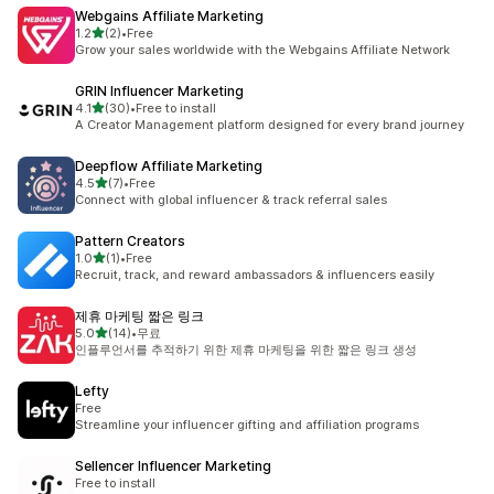
Webgains Affiliate Marketing
별 5개 중
1.2
(2)
•
Free
총 리뷰 2개
Grow your sales worldwide with the Webgains Affiliate Network
GRIN Influencer Marketing
별 5개 중
4.1
(30)
•
Free to install
총 리뷰 30개
A Creator Management platform designed for every brand journey
Deepflow Affiliate Marketing
별 5개 중
4.5
(7)
•
Free
총 리뷰 7개
Connect with global influencer & track referral sales
Pattern Creators
별 5개 중
1.0
(1)
•
Free
총 리뷰 1개
Recruit, track, and reward ambassadors & influencers easily
제휴 마케팅 짧은 링크
별 5개 중
5.0
(14)
•
무료
총 리뷰 14개
인플루언서를 추적하기 위한 제휴 마케팅을 위한 짧은 링크 생성
Lefty
Free
Streamline your influencer gifting and affiliation programs
Sellencer Influencer Marketing
Free to install