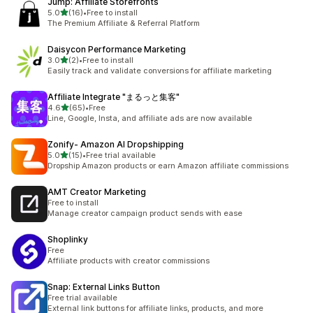
Jump: Affiliate Storefronts
별 5개 중
5.0
(16)
•
Free to install
총 리뷰 16개
The Premium Affiliate & Referral Platform
Daisycon Performance Marketing
별 5개 중
3.0
(2)
•
Free to install
총 리뷰 2개
Easily track and validate conversions for affiliate marketing
Affiliate Integrate "まるっと集客"
별 5개 중
4.6
(65)
•
Free
총 리뷰 65개
Line, Google, Insta, and affiliate ads are now available
Zonify‑ Amazon AI Dropshipping
별 5개 중
5.0
(15)
•
Free trial available
총 리뷰 15개
Dropship Amazon products or earn Amazon affiliate commissions
AMT Creator Marketing
Free to install
Manage creator campaign product sends with ease
Shoplinky
Free
Affiliate products with creator commissions
Snap: External Links Button
Free trial available
External link buttons for affiliate links, products, and more