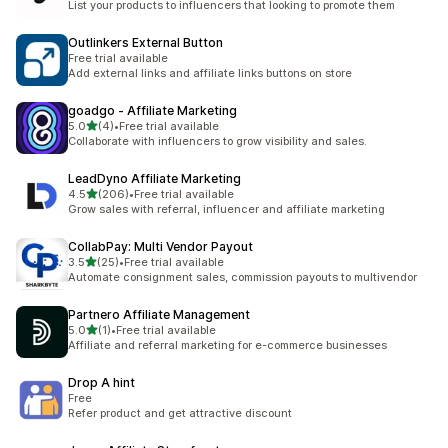
List your products to influencers that looking to promote them
Outlinkers External Button
Free trial available
Add external links and affiliate links buttons on store
goadgo ‑ Affiliate Marketing
별 5개 중
5.0
(4)
•
Free trial available
총 리뷰 4개
Collaborate with influencers to grow visibility and sales.
LeadDyno Affiliate Marketing
별 5개 중
4.5
(206)
•
Free trial available
총 리뷰 206개
Grow sales with referral, influencer and affiliate marketing
CollabPay: Multi Vendor Payout
별 5개 중
3.5
(25)
•
Free trial available
총 리뷰 25개
Automate consignment sales, commission payouts to multivendor
Partnero Affiliate Management
별 5개 중
5.0
(1)
•
Free trial available
총 리뷰 1개
Affiliate and referral marketing for e-commerce businesses
Drop A hint
Free
Refer product and get attractive discount