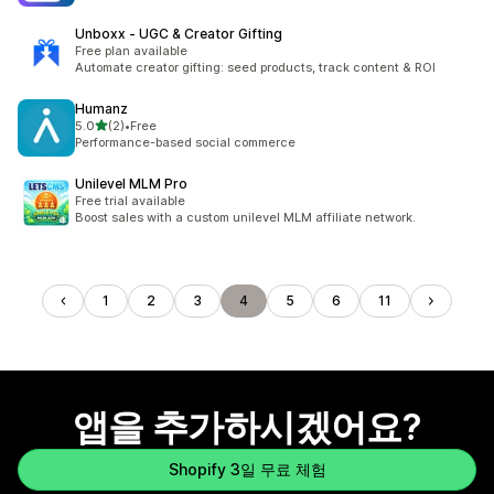
Unboxx ‑ UGC & Creator Gifting
Free plan available
Automate creator gifting: seed products, track content & ROI
Humanz
별 5개 중
5.0
(2)
•
Free
총 리뷰 2개
Performance-based social commerce
Unilevel MLM Pro
Free trial available
Boost sales with a custom unilevel MLM affiliate network.
1
2
3
4
5
6
11
앱을 추가하시겠어요?
Shopify 3일 무료 체험