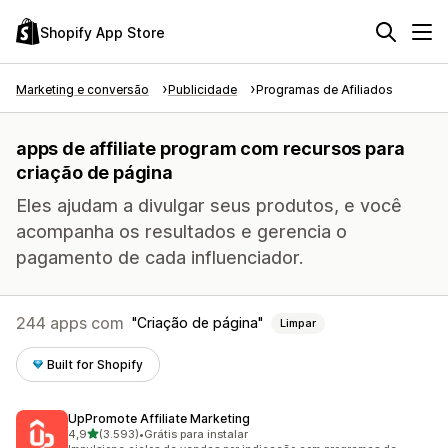
Shopify App Store
Marketing e conversão
Publicidade
Programas de Afiliados
apps de affiliate program com recursos para
criação de página
Eles ajudam a divulgar seus produtos, e você
acompanha os resultados e gerencia o
pagamento de cada influenciador.
244 apps com
Criação de página
Limpar
Built for Shopify
UpPromote Affiliate Marketing
de 5 estrelas
4,9
(3.593)
•
Grátis para instalar
3593 avaliações ao todo