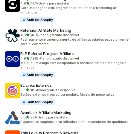
de 5 estrelas
4,9
(117)
•
Grátis para instalar
117 avaliações ao todo
Gere indicações com programas de afiliados e marketing de
influência
Built for Shopify
Refersion Affiliate Marketing
de 5 estrelas
4,8
(461)
•
Plano gratuito disponível
461 avaliações ao todo
Rastreamento e gerenciamento de afiliados criados especialmente
para e-commerce.
BLP Referral Program Affiliate
de 5 estrelas
4,9
(199)
•
Plano gratuito disponível
199 avaliações ao todo
Indique um amigo com campanhas e recompensas de indicação e
afiliados
Built for Shopify
BL Links Externos
de 5 estrelas
5,0
(18)
•
Plano gratuito disponível
18 avaliações ao todo
Botões externos fixos ou por produto, fáceis de personalizar
Built for Shopify
AvantLink Affiliate Marketing
de 5 estrelas
5,0
(22)
•
Grátis para instalar
22 avaliações ao todo
Expanda os negócios com afiliados e influenciadores de qualidade
Toki Loyalty Program & Rewards