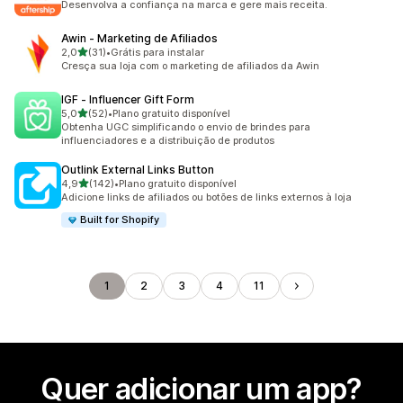
Desenvolva a confiança na marca e gere mais receita.
Awin ‑ Marketing de Afiliados
de 5 estrelas
2,0
(31)
•
Grátis para instalar
31 avaliações ao todo
Cresça sua loja com o marketing de afiliados da Awin
IGF ‑ Influencer Gift Form
de 5 estrelas
5,0
(52)
•
Plano gratuito disponível
52 avaliações ao todo
Obtenha UGC simplificando o envio de brindes para
influenciadores e a distribuição de produtos
Outlink External Links Button
de 5 estrelas
4,9
(142)
•
Plano gratuito disponível
142 avaliações ao todo
Adicione links de afiliados ou botões de links externos à loja
Built for Shopify
1
2
3
4
11
Quer adicionar um app?