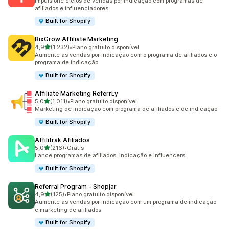
Impulsione ciclos de vendas por indicação com programas de
afiliados e influenciadores
Built for Shopify
BixGrow Affiliate Marketing
de 5 estrelas
4,9
(1.232)
•
Plano gratuito disponível
1232 avaliações ao todo
Aumente as vendas por indicação com o programa de afiliados e o
programa de indicação
Built for Shopify
Affiliate Marketing ReferrLy
de 5 estrelas
5,0
(1.011)
•
Plano gratuito disponível
1011 avaliações ao todo
Marketing de indicação com programa de afiliados e de indicação
Built for Shopify
Affilitrak Afiliados
de 5 estrelas
5,0
(216)
•
Grátis
216 avaliações ao todo
Lance programas de afiliados, indicação e influencers
Built for Shopify
Referral Program ‑ Shopjar
de 5 estrelas
4,9
(125)
•
Plano gratuito disponível
125 avaliações ao todo
Aumente as vendas por indicação com um programa de indicação
e marketing de afiliados
Built for Shopify