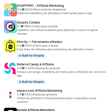
GOAFFPRO ‑ Affiliate Marketing
de 5 estrelas
4,6
(883)
•
Plano gratuito disponível
883 avaliações ao todo
Poderoso marketing de afiliados e indicações para a loja
Shopify Collabs
de 5 estrelas
4,1
(386)
•
Grátis para instalar
386 avaliações ao todo
Trabalhe com influenciadores para promover a marca e gerar
vendas
Shortly — Ferramenta afiliados
de 5 estrelas
4,8
(150)
•
Grátis para instalar
150 avaliações ao todo
Criar links de afiliados para marketing de afiliados e links
Built for Shopify
Referral Candy & Affiliate
de 5 estrelas
4,9
(1.409)
•
Avaliação gratuita
1409 avaliações ao todo
Indique um amigo, marketing de indicação e afiliados em um único
app
Built for Shopify
impact.com Affiliate Marketing
de 5 estrelas
4,5
(193)
•
Avaliação gratuita
193 avaliações ao todo
Gerencie afiliados e influenciadores para conquistar novos
clientes
Simple Affiliate Marketing