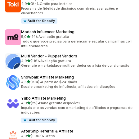
de 5 estrelas
4,9
(84)
•
Grátis para instalar
84 avaliações ao todo
Programa de fidelidade dinâmico com níveis, avaliações e
omnichannel
Built for Shopify
Modash Influencer Marketing
de 5 estrelas
5,0
(14)
•
Avaliação gratuita
14 avaliações ao todo
Tudo o que você precisa para gerenciar e escalar campanhas com
influenciadores
Multi Vendor ‑ Puppet Vendors
de 5 estrelas
4,9
(116)
•
Avaliação gratuita
116 avaliações ao todo
Gerencie o marketplace multivendedor ou a loja de consignação
Snowball: Affiliate Marketing
de 5 estrelas
4,5
(194)
•
A partir de $249/mês
194 avaliações ao todo
Escale o marketing de influência, afiliados e indicações
Yuko Affiliate Marketing
de 5 estrelas
4,9
(25)
•
Plano gratuito disponível
25 avaliações ao todo
Impulsione as vendas com o marketing de afiliados e programas de
indicações
Built for Shopify
AfterShip Referral & Affiliate
de 5 estrelas
4,9
(1.005)
•
Grátis
1005 avaliações ao todo