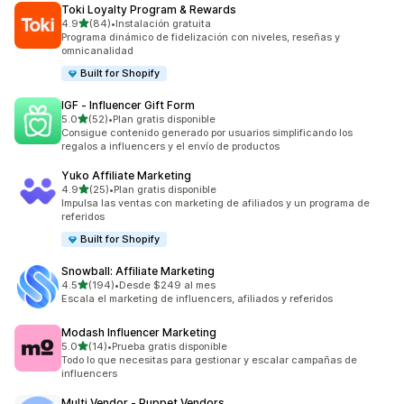
Toki Loyalty Program & Rewards
de 5 estrellas
4.9
(84)
•
Instalación gratuita
84 reseñas en total
Programa dinámico de fidelización con niveles, reseñas y
omnicanalidad
Built for Shopify
IGF ‑ Influencer Gift Form
de 5 estrellas
5.0
(52)
•
Plan gratis disponible
52 reseñas en total
Consigue contenido generado por usuarios simplificando los
regalos a influencers y el envío de productos
Yuko Affiliate Marketing
de 5 estrellas
4.9
(25)
•
Plan gratis disponible
25 reseñas en total
Impulsa las ventas con marketing de afiliados y un programa de
referidos
Built for Shopify
Snowball: Affiliate Marketing
de 5 estrellas
4.5
(194)
•
Desde $249 al mes
194 reseñas en total
Escala el marketing de influencers, afiliados y referidos
Modash Influencer Marketing
de 5 estrellas
5.0
(14)
•
Prueba gratis disponible
14 reseñas en total
Todo lo que necesitas para gestionar y escalar campañas de
influencers
Multi Vendor ‑ Puppet Vendors