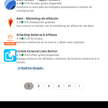
de 5 estrellas
4.9
(117)
•
Prueba gratis disponible
117 reseñas en total
Gestiona tu mercado de múltiples proveedores o tienda de
consignación
Awin ‑ Marketing de afiliación
de 5 estrellas
2.0
(31)
•
Instalación gratuita
31 reseñas en total
Haz crecer tu tienda con el marketing de afiliación de Awin
AfterShip Referral & Affiliate
de 5 estrellas
4.9
(1,004)
•
Gratis
1004 reseñas en total
Genera confianza en la marca y obtén más ingresos.
Outlink External Links Button
de 5 estrellas
4.9
(142)
•
Plan gratis disponible
142 reseñas en total
Agrega enlaces de afiliados o botones de enlaces externos a tu
tienda
Built for Shopify
1
2
3
4
11