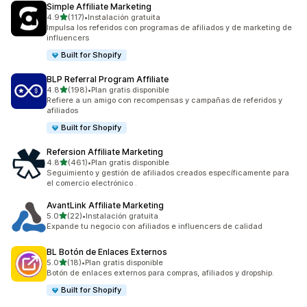
Simple Affiliate Marketing
de 5 estrellas
4.9
(117)
•
Instalación gratuita
117 reseñas en total
Impulsa los referidos con programas de afiliados y de marketing de
influencers
Built for Shopify
BLP Referral Program Affiliate
de 5 estrellas
4.8
(198)
•
Plan gratis disponible
198 reseñas en total
Refiere a un amigo con recompensas y campañas de referidos y
afiliados
Built for Shopify
Refersion Affiliate Marketing
de 5 estrellas
4.8
(461)
•
Plan gratis disponible
461 reseñas en total
Seguimiento y gestión de afiliados creados específicamente para
el comercio electrónico .
AvantLink Affiliate Marketing
de 5 estrellas
5.0
(22)
•
Instalación gratuita
22 reseñas en total
Expande tu negocio con afiliados e influencers de calidad
BL Botón de Enlaces Externos
de 5 estrellas
5.0
(18)
•
Plan gratis disponible
18 reseñas en total
Botón de enlaces externos para compras, afiliados y dropship.
Built for Shopify