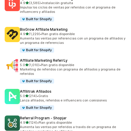
de 5 estrellas
4.9
(3,585)
•
Instalación gratuita
3585 reseñas en total
Impulsa los ciclos de ventas por referidos con el programa de
influencers y afiliados
Built for Shopify
BixGrow Affiliate Marketing
de 5 estrellas
4.9
(1,229)
•
Plan gratis disponible
1229 reseñas en total
Aumenta las ventas por referencias con un programa de afiliados y
un programa de referencias
Built for Shopify
Affiliate Marketing ReferrLy
de 5 estrellas
5.0
(1,010)
•
Plan gratis disponible
1010 reseñas en total
Marketing de referidos con programa de afiliados y programa de
referidos
Built for Shopify
Affilitrak Afiliados
de 5 estrellas
5.0
(214)
•
Gratis
214 reseñas en total
Lanza afiliados, referidos e influencers con comisiones
Built for Shopify
Referral Program ‑ Shopjar
de 5 estrellas
4.9
(124)
•
Plan gratis disponible
124 reseñas en total
Aumenta las ventas por referidos a través de un programa de