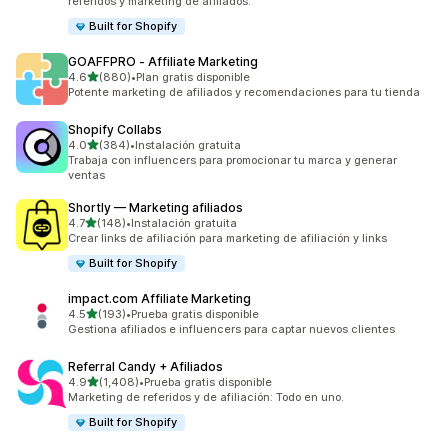
referidos y marketing de afiliados.
Built for Shopify
GOAFFPRO ‑ Affiliate Marketing
de 5 estrellas
4.6
(880)
•
Plan gratis disponible
880 reseñas en total
Potente marketing de afiliados y recomendaciones para tu tienda
Shopify Collabs
de 5 estrellas
4.0
(384)
•
Instalación gratuita
384 reseñas en total
Trabaja con influencers para promocionar tu marca y generar
ventas
Shortly — Marketing afiliados
de 5 estrellas
4.7
(148)
•
Instalación gratuita
148 reseñas en total
Crear links de afiliación para marketing de afiliación y links
Built for Shopify
impact.com Affiliate Marketing
de 5 estrellas
4.5
(193)
•
Prueba gratis disponible
193 reseñas en total
Gestiona afiliados e influencers para captar nuevos clientes
Referral Candy + Afiliados
de 5 estrellas
4.9
(1,408)
•
Prueba gratis disponible
1408 reseñas en total
Marketing de referidos y de afiliación: Todo en uno.
Built for Shopify