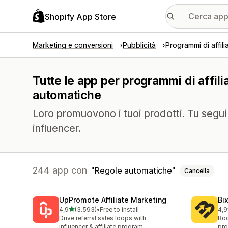
Shopify App Store
Marketing e conversioni
Pubblicità
Programmi di affili
Tutte le app per programmi di affili
automatiche
Loro promuovono i tuoi prodotti. Tu segui i 
influencer.
244 app con
Regole automatiche
Cancella
UpPromote Affiliate Marketing
Bi
stelle su 5
4,9
(3.593)
•
Free to install
4,9
3593 recensioni totali
123
Drive referral sales loops with
Boo
influencer & affiliate program
pro