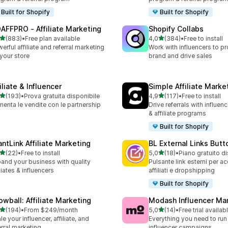
Built for Shopify
Built for Shopify
AFFPRO ‑ Affiliate Marketing
Shopify Collabs
stelle su 5
stelle su 5
(883)
•
Free plan available
4,0
(384)
•
Free to install
 recensioni totali
384 recensioni totali
erful affiliate and referral marketing
Work with influencers to p
 your store
brand and drive sales
iliate & Influencer
Simple Affiliate Marke
stelle su 5
stelle su 5
(193)
•
Prova gratuita disponibile
4,9
(117)
•
Free to install
 recensioni totali
117 recensioni totali
enta le vendite con le partnership
Drive referrals with influen
& affiliate programs
Built for Shopify
antLink Affiliate Marketing
BL External Links Butt
stelle su 5
stelle su 5
(22)
•
Free to install
5,0
(18)
•
Piano gratuito d
recensioni totali
18 recensioni totali
and your business with quality
Pulsante link esterni per ac
iliates & influencers
affiliati e dropshipping
Built for Shopify
owball: Affiliate Marketing
Modash Influencer Ma
stelle su 5
stelle su 5
(194)
•
From $249/month
5,0
(14)
•
Free trial availab
 recensioni totali
14 recensioni totali
le your influencer, affiliate, and
Everything you need to run
erral marketing
influencer campaigns