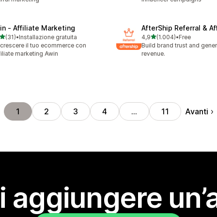
in ‑ Affiliate Marketing
AfterShip Referral & Aff
stelle su 5
stelle su 5
(31)
•
Installazione gratuita
4,9
(1.004)
•
Free
recensioni totali
1004 recensioni totali
 crescere il tuo ecommerce con
Build brand trust and gene
ffiliate marketing Awin
revenue.
Avanti
1
2
3
4
…
11
i aggiungere un’