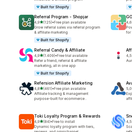
Built for Shopify
Referral Program ‑ Shopjar
GO
stelle su 5
4,9
(125)
•
Free plan available
4,6
125 recensioni totali
883
Grow referral sales via referral program
Pow
& affiliate marketing
for
Built for Shopify
Referral Candy & Affiliate
Aff
stelle su 5
4,9
(1.409)
•
Free trial available
4,5
1409 recensioni totali
193
Refer a friend, referral & affiliate
Aum
marketing, all in one app
Built for Shopify
Refersion Affiliate Marketing
Av
stelle su 5
4,8
(461)
•
Free plan available
5,0
461 recensioni totali
22 
Affiliate tracking & management
Exp
purpose-built for ecommerce .
aff
Toki Loyalty Program & Rewards
Sn
stelle su 5
4,9
(84)
•
Free to install
4,5
84 recensioni totali
194
Dynamic loyalty program with tiers,
Sca
reviews, and omnichannel
ref