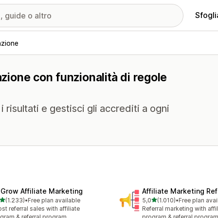
Sfogli
azione
azione con funzionalità di regole
risultati e gestisci gli accrediti a ogni
xGrow Affiliate Marketing
Affiliate Marketing Ref
stelle su 5
stelle su 5
(1.233)
•
Free plan available
5,0
(1.010)
•
Free plan avai
3 recensioni totali
1010 recensioni totali
st referral sales with affiliate
Referral marketing with affil
gram & referral program
program & referral progra