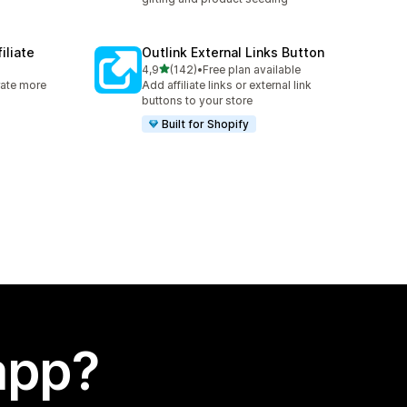
iliate
Outlink External Links Button
stelle su 5
4,9
(142)
•
Free plan available
142 recensioni totali
rate more
Add affiliate links or external link
buttons to your store
Built for Shopify
app?