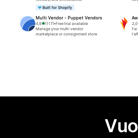
Built for Shopify
Multi Vendor ‑ Puppet Vendors
Aw
stelle su 5
4,9
(117)
•
Free trial available
2,0
117 recensioni totali
31 
Manage your multi-vendor
Fai
marketplace or consignment store
l'a
Vuo