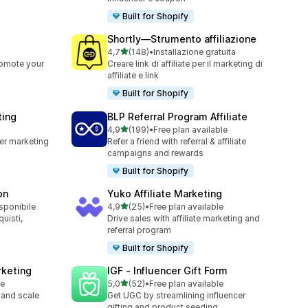
Built for Shopify
Shortly—Strumento affiliazione
stelle su 5
4,7
(148)
•
Installazione gratuita
148 recensioni totali
romote your
Creare link di affiliate per il marketing di
affiliate e link
Built for Shopify
ting
BLP Referral Program Affiliate
stelle su 5
4,9
(199)
•
Free plan available
199 recensioni totali
cer marketing
Refer a friend with referral & affiliate
campaigns and rewards
Built for Shopify
on
Yuko Affiliate Marketing
stelle su 5
isponibile
4,9
(25)
•
Free plan available
25 recensioni totali
quisti,
Drive sales with affiliate marketing and
referral program
Built for Shopify
rketing
IGF ‑ Influencer Gift Form
stelle su 5
le
5,0
(52)
•
Free plan available
52 recensioni totali
 and scale
Get UGC by streamlining influencer
gifting and product seeding