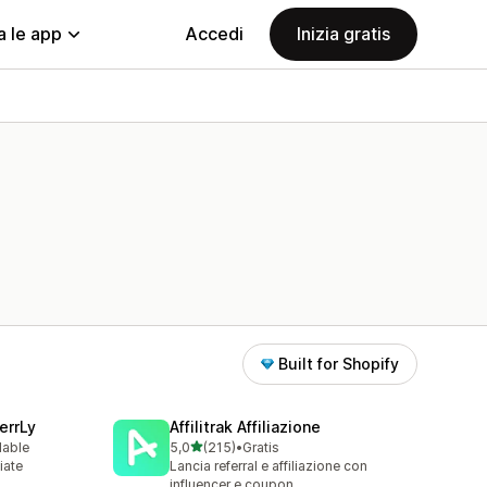
a le app
Accedi
Inizia gratis
Built for Shopify
errLy
Affilitrak Affiliazione
stelle su 5
lable
5,0
(215)
•
Gratis
215 recensioni totali
iate
Lancia referral e affiliazione con
m
influencer e coupon