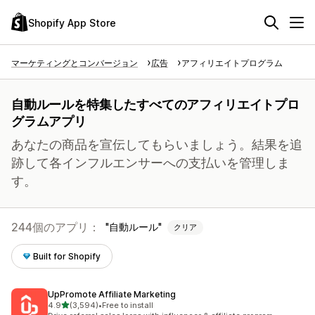
Shopify App Store
マーケティングとコンバージョン
広告
アフィリエイトプログラム
自動ルールを特集したすべてのアフィリエイトプロ
グラムアプリ
あなたの商品を宣伝してもらいましょう。結果を追
跡して各インフルエンサーへの支払いを管理しま
す。
244個のアプリ：
自動ルール
クリア
Built for Shopify
UpPromote Affiliate Marketing
5つ星中
4.9
(3,594)
•
Free to install
合計レビュー数：3594件