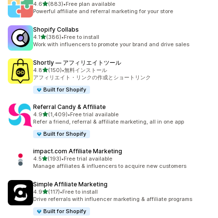
5つ星中
4.6
(883)
•
Free plan available
合計レビュー数：883件
Powerful affiliate and referral marketing for your store
Shopify Collabs
5つ星中
4.1
(386)
•
Free to install
合計レビュー数：386件
Work with influencers to promote your brand and drive sales
Shortly — アフィリエイトツール
5つ星中
4.8
(150)
•
無料インストール
合計レビュー数：150件
アフィリエイト・リンクの作成とショートリンク
Built for Shopify
Referral Candy & Affiliate
5つ星中
4.9
(1,409)
•
Free trial available
合計レビュー数：1409件
Refer a friend, referral & affiliate marketing, all in one app
Built for Shopify
impact.com Affiliate Marketing
5つ星中
4.5
(193)
•
Free trial available
合計レビュー数：193件
Manage affiliates & influencers to acquire new customers
Simple Affiliate Marketing
5つ星中
4.9
(117)
•
Free to install
合計レビュー数：117件
Drive referrals with influencer marketing & affiliate programs
Built for Shopify