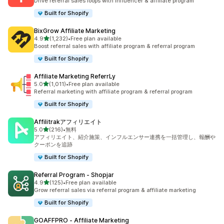
Drive referral sales loops with influencer & affiliate program
Built for Shopify
BixGrow Affiliate Marketing
5つ星中
4.9
(1,232)
•
Free plan available
合計レビュー数：1232件
Boost referral sales with affiliate program & referral program
Built for Shopify
Affiliate Marketing ReferrLy
5つ星中
5.0
(1,011)
•
Free plan available
合計レビュー数：1011件
Referral marketing with affiliate program & referral program
Built for Shopify
Affilitrakアフィリエイト
5つ星中
5.0
(216)
•
無料
合計レビュー数：216件
アフィリエイト、紹介施策、インフルエンサー連携を一括管理し、報酬や
クーポンを追跡
Built for Shopify
Referral Program ‑ Shopjar
5つ星中
4.9
(125)
•
Free plan available
合計レビュー数：125件
Grow referral sales via referral program & affiliate marketing
Built for Shopify
GOAFFPRO ‑ Affiliate Marketing