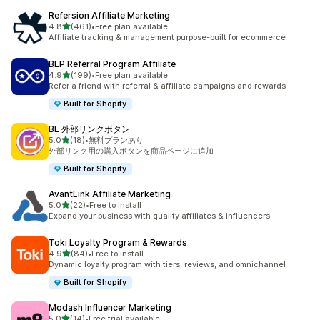
Refersion Affiliate Marketing
5つ星中
4.8
(461)
•
Free plan available
合計レビュー数：461件
Affiliate tracking & management purpose-built for ecommerce .
BLP Referral Program Affiliate
5つ星中
4.9
(199)
•
Free plan available
合計レビュー数：199件
Refer a friend with referral & affiliate campaigns and rewards
Built for Shopify
BL 外部リンクボタン
5つ星中
5.0
(18)
•
無料プランあり
合計レビュー数：18件
外部リンク用の購入ボタンを商品ページに追加
Built for Shopify
AvantLink Affiliate Marketing
5つ星中
5.0
(22)
•
Free to install
合計レビュー数：22件
Expand your business with quality affiliates & influencers
Toki Loyalty Program & Rewards
5つ星中
4.9
(84)
•
Free to install
合計レビュー数：84件
Dynamic loyalty program with tiers, reviews, and omnichannel
Built for Shopify
Modash Influencer Marketing
5つ星中
5.0
(14)
•
Free trial available