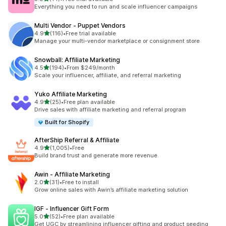
合計レビュー数：14件
Everything you need to run and scale influencer campaigns
Multi Vendor ‑ Puppet Vendors
5つ星中
4.9
(116)
•
Free trial available
合計レビュー数：116件
Manage your multi-vendor marketplace or consignment store
Snowball: Affiliate Marketing
5つ星中
4.5
(194)
•
From $249/month
合計レビュー数：194件
Scale your influencer, affiliate, and referral marketing
Yuko Affiliate Marketing
5つ星中
4.9
(25)
•
Free plan available
合計レビュー数：25件
Drive sales with affiliate marketing and referral program
Built for Shopify
AfterShip Referral & Affiliate
5つ星中
4.9
(1,005)
•
Free
合計レビュー数：1005件
Build brand trust and generate more revenue.
Awin ‑ Affiliate Marketing
5つ星中
2.0
(31)
•
Free to install
合計レビュー数：31件
Grow online sales with Awin’s affiliate marketing solution
IGF ‑ Influencer Gift Form
5つ星中
5.0
(52)
•
Free plan available
合計レビュー数：52件
Get UGC by streamlining influencer gifting and product seeding