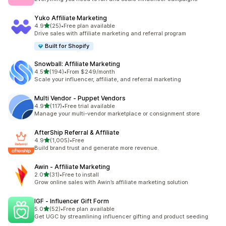
Yuko Affiliate Marketing
เต็ม 5 ดาว
4.9
(25)
•
Free plan available
ทั้งหมด 25 รีวิว
Drive sales with affiliate marketing and referral program
Built for Shopify
Snowball: Affiliate Marketing
เต็ม 5 ดาว
4.5
(194)
•
From $249/month
ทั้งหมด 194 รีวิว
Scale your influencer, affiliate, and referral marketing
Multi Vendor ‑ Puppet Vendors
เต็ม 5 ดาว
4.9
(117)
•
Free trial available
ทั้งหมด 117 รีวิว
Manage your multi-vendor marketplace or consignment store
AfterShip Referral & Affiliate
เต็ม 5 ดาว
4.9
(1,005)
•
Free
ทั้งหมด 1005 รีวิว
Build brand trust and generate more revenue.
Awin ‑ Affiliate Marketing
เต็ม 5 ดาว
2.0
(31)
•
Free to install
ทั้งหมด 31 รีวิว
Grow online sales with Awin’s affiliate marketing solution
IGF ‑ Influencer Gift Form
เต็ม 5 ดาว
5.0
(52)
•
Free plan available
ทั้งหมด 52 รีวิว
Get UGC by streamlining influencer gifting and product seeding