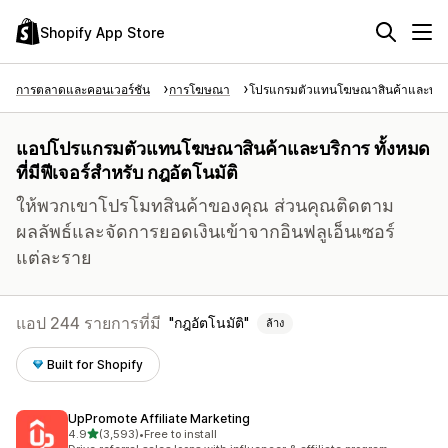
Shopify App Store
การตลาดและคอนเวอร์ชัน
การโฆษณา
โปรแกรมตัวแทนโฆษณาสินค้าและบริ
แอปโปรแกรมตัวแทนโฆษณาสินค้าและบริการ ทั้งหมด
ที่มีฟีเจอร์สำหรับ กฎอัตโนมัติ
ให้พวกเขาโปรโมทสินค้าของคุณ ส่วนคุณติดตาม
ผลลัพธ์และจัดการยอดเงินเข้าจากอินฟลูเอ็นเซอร์
แต่ละราย
แอป 244 รายการที่มี
กฎอัตโนมัติ
ล้าง
Built for Shopify
UpPromote Affiliate Marketing
เต็ม 5 ดาว
4.9
(3,593)
•
Free to install
ทั้งหมด 3593 รีวิว