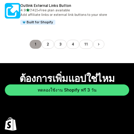
Outlink External Links Button
เต็ม 5 ดาว
4.9
(142)
•
Free plan available
ทั้งหมด 142 รีวิว
Add affiliate links or external link buttons to your store
Built for Shopify
1
2
3
4
11
ต้องการเพิ่มแอปใช่ไหม
ทดลองใช้งาน Shopify ฟรี 3 วัน