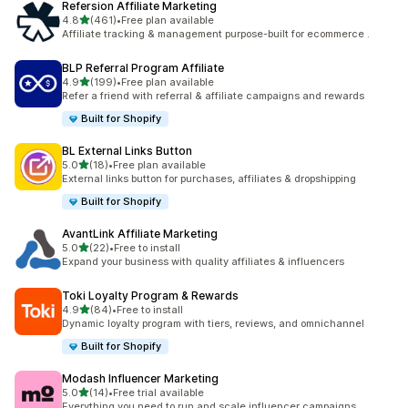
Refersion Affiliate Marketing
เต็ม 5 ดาว
4.8
(461)
•
Free plan available
ทั้งหมด 461 รีวิว
Affiliate tracking & management purpose-built for ecommerce .
BLP Referral Program Affiliate
เต็ม 5 ดาว
4.9
(199)
•
Free plan available
ทั้งหมด 199 รีวิว
Refer a friend with referral & affiliate campaigns and rewards
Built for Shopify
BL External Links Button
เต็ม 5 ดาว
5.0
(18)
•
Free plan available
ทั้งหมด 18 รีวิว
External links button for purchases, affiliates & dropshipping
Built for Shopify
AvantLink Affiliate Marketing
เต็ม 5 ดาว
5.0
(22)
•
Free to install
ทั้งหมด 22 รีวิว
Expand your business with quality affiliates & influencers
Toki Loyalty Program & Rewards
เต็ม 5 ดาว
4.9
(84)
•
Free to install
ทั้งหมด 84 รีวิว
Dynamic loyalty program with tiers, reviews, and omnichannel
Built for Shopify
Modash Influencer Marketing
เต็ม 5 ดาว
5.0
(14)
•
Free trial available
ทั้งหมด 14 รีวิว
Everything you need to run and scale influencer campaigns