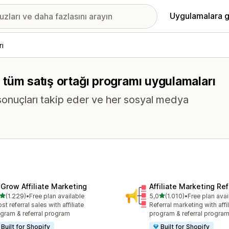
Uygulamalara g
rı
en tüm satış ortağı programı uygulamaları
e sonuçları takip eder ve her sosyal medya
xGrow Affiliate Marketing
Affiliate Marketing Ref
5 yıldız üzerinden
5 yıldız üzerinden
(1.229)
•
Free plan available
5,0
(1.010)
•
Free plan avai
lam 1229 değerlendirme
toplam 1010 değerlendirm
st referral sales with affiliate
Referral marketing with affil
gram & referral program
program & referral progra
Built for Shopify
Built for Shopify