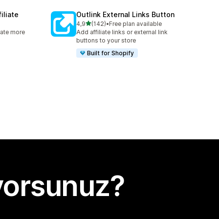
iliate
Outlink External Links Button
5 yıldız üzerinden
4,9
(142)
•
Free plan available
e
toplam 142 değerlendirme
rate more
Add affiliate links or external link
buttons to your store
Built for Shopify
yorsunuz?