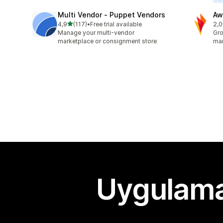
Multi Vendor ‑ Puppet Vendors
Aw
5 yıldız üzerinden
4,9
(117)
•
Free trial available
2,0
toplam 117 değerlendirme
top
Manage your multi-vendor
Gro
marketplace or consignment store
mar
Uygulama