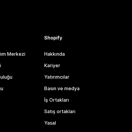
Shopify
dım Merkezi
Hakkında
i
Kariyer
luluğu
Yatırımcılar
gu
Basın ve medya
İş Ortakları
Satış ortakları
Yasal