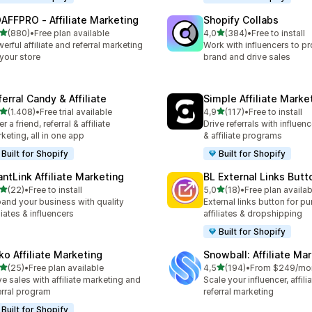
AFFPRO ‑ Affiliate Marketing
Shopify Collabs
5 yıldız üzerinden
5 yıldız üzerinden
(880)
•
Free plan available
4,0
(384)
•
Free to install
lam 880 değerlendirme
toplam 384 değerlendirme
erful affiliate and referral marketing
Work with influencers to p
 your store
brand and drive sales
erral Candy & Affiliate
Simple Affiliate Marke
5 yıldız üzerinden
5 yıldız üzerinden
(1.408)
•
Free trial available
4,9
(117)
•
Free to install
lam 1408 değerlendirme
toplam 117 değerlendirme
r a friend, referral & affiliate
Drive referrals with influen
keting, all in one app
& affiliate programs
Built for Shopify
Built for Shopify
antLink Affiliate Marketing
BL External Links Butt
5 yıldız üzerinden
5 yıldız üzerinden
(22)
•
Free to install
5,0
(18)
•
Free plan availab
lam 22 değerlendirme
toplam 18 değerlendirme
and your business with quality
External links button for p
iliates & influencers
affiliates & dropshipping
Built for Shopify
ko Affiliate Marketing
Snowball: Affiliate Ma
5 yıldız üzerinden
5 yıldız üzerinden
(25)
•
Free plan available
4,5
(194)
•
From $249/mo
lam 25 değerlendirme
toplam 194 değerlendirme
ve sales with affiliate marketing and
Scale your influencer, affili
erral program
referral marketing
Built for Shopify