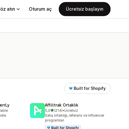
öz atın
Oturum aç
Ücretsiz başlayın
Built for Shopify
errLy
Affilitrak Ortaklık
5 yıldız üzerinden
lable
5,0
(214)
•
Ücretsiz
e
toplam 214 değerlendirme
iate
Satış ortaklığı, referans ve influencer
m
programları
Built for Shopify