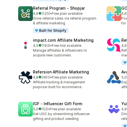
Referral Program ‑ Shopjar
GO
5 yıldız üzerinden
4,9
(125)
•
Free plan available
4,6
toplam 125 değerlendirme
top
Grow referral sales via referral program
Pow
& affiliate marketing
for
Built for Shopify
impact.com Affiliate Marketing
Ref
5 yıldız üzerinden
4,5
(193)
•
Free trial available
4,9
toplam 193 değerlendirme
top
Manage affiliates & influencers to
Refe
acquire new customers
mar
Refersion Affiliate Marketing
Av
5 yıldız üzerinden
4,8
(461)
•
Free plan available
5,0
toplam 461 değerlendirme
top
Affiliate tracking & management
Exp
purpose-built for ecommerce .
aff
IGF ‑ Influencer Gift Form
Yu
5 yıldız üzerinden
5,0
(52)
•
Free plan available
4,9
toplam 52 değerlendirme
top
Get UGC by streamlining influencer
Dri
gifting and product seeding
ref