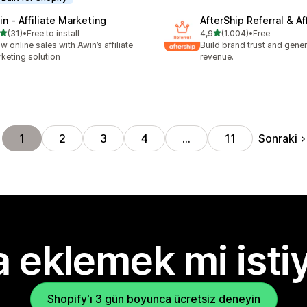
in ‑ Affiliate Marketing
AfterShip Referral & Aff
5 yıldız üzerinden
5 yıldız üzerinden
(31)
•
Free to install
4,9
(1.004)
•
Free
lam 31 değerlendirme
toplam 1004 değerlendirm
w online sales with Awin’s affiliate
Build brand trust and gene
keting solution
revenue.
Sonraki
1
2
3
4
…
11
 eklemek mi isti
Shopify'ı 3 gün boyunca ücretsiz deneyin