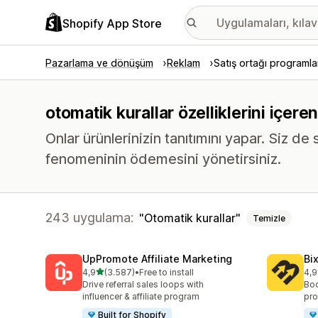
Shopify App Store
Pazarlama ve dönüşüm
Reklam
Satış ortağı programla
otomatik kurallar özelliklerini içer
Onlar ürünlerinizin tanıtımını yapar. Siz d
fenomeninin ödemesini yönetirsiniz.
243 uygulama:
Otomatik kurallar
Temizle
UpPromote Affiliate Marketing
Bi
5 yıldız üzerinden
4,9
(3.587)
•
Free to install
4,9
toplam 3587 değerlendirme
top
Drive referral sales loops with
Boo
influencer & affiliate program
pro
Built for Shopify