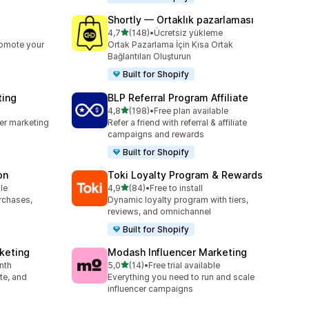
Shortly — Ortaklık pazarlaması
5 yıldız üzerinden
4,7
(148)
•
Ücretsiz yükleme
toplam 148 değerlendirme
romote your
Ortak Pazarlama İçin Kısa Ortak
Bağlantıları Oluşturun
Built for Shopify
ting
BLP Referral Program Affiliate
5 yıldız üzerinden
4,8
(198)
•
Free plan available
toplam 198 değerlendirme
cer marketing
Refer a friend with referral & affiliate
campaigns and rewards
Built for Shopify
on
Toki Loyalty Program & Rewards
5 yıldız üzerinden
le
4,9
(84)
•
Free to install
toplam 84 değerlendirme
urchases,
Dynamic loyalty program with tiers,
reviews, and omnichannel
Built for Shopify
rketing
Modash Influencer Marketing
5 yıldız üzerinden
nth
5,0
(14)
•
Free trial available
toplam 14 değerlendirme
ate, and
Everything you need to run and scale
influencer campaigns