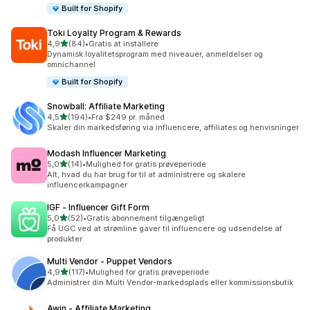
Built for Shopify
Toki Loyalty Program & Rewards
ud af 5 stjerner
4,9
(84)
•
Gratis at installere
84 anmeldelser i alt
Dynamisk loyalitetsprogram med niveauer, anmeldelser og
omnichannel
Built for Shopify
Snowball: Affiliate Marketing
ud af 5 stjerner
4,5
(194)
•
Fra $249 pr. måned
194 anmeldelser i alt
Skaler din markedsføring via influencere, affiliates og henvisninger
Modash Influencer Marketing
ud af 5 stjerner
5,0
(14)
•
Mulighed for gratis prøveperiode
14 anmeldelser i alt
Alt, hvad du har brug for til at administrere og skalere
influencerkampagner
IGF ‑ Influencer Gift Form
ud af 5 stjerner
5,0
(52)
•
Gratis abonnement tilgængeligt
52 anmeldelser i alt
Få UGC ved at strømline gaver til influencere og udsendelse af
produkter
Multi Vendor ‑ Puppet Vendors
ud af 5 stjerner
4,9
(117)
•
Mulighed for gratis prøveperiode
117 anmeldelser i alt
Administrer din Multi Vendor-markedsplads eller kommissionsbutik
Awin ‑ Affiliate Marketing