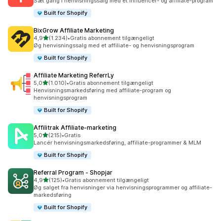
Sæt gang i henvisningssalg med et influencer- og affiliate-program
Built for Shopify
BixGrow Affiliate Marketing
ud af 5 stjerner
4,9
(1.234)
•
Gratis abonnement tilgængeligt
1234 anmeldelser i alt
Øg henvisningssalg med et affiliate- og henvisningsprogram
Built for Shopify
Affiliate Marketing ReferrLy
ud af 5 stjerner
5,0
(1.010)
•
Gratis abonnement tilgængeligt
1010 anmeldelser i alt
Henvisningsmarkedsføring med affiliate-program og
henvisningsprogram
Built for Shopify
Affilitrak Affiliate‑marketing
ud af 5 stjerner
5,0
(215)
•
Gratis
215 anmeldelser i alt
Lancér henvisningsmarkedsføring, affiliate-programmer & MLM
Built for Shopify
Referral Program ‑ Shopjar
ud af 5 stjerner
4,9
(125)
•
Gratis abonnement tilgængeligt
125 anmeldelser i alt
Øg salget fra henvisninger via henvisningsprogrammer og affiliate-
markedsføring
Built for Shopify