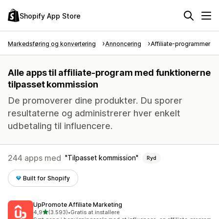
Shopify App Store
Markedsføring og konvertering
Annoncering
Affiliate-programmer
Alle apps til affiliate-program med funktionerne
tilpasset kommission
De promoverer dine produkter. Du sporer
resultaterne og administrerer hver enkelt
udbetaling til influencere.
244 apps med
Tilpasset kommission
Ryd
Built for Shopify
UpPromote Affiliate Marketing
ud af 5 stjerner
4,9
(3.593)
•
Gratis at installere
3593 anmeldelser i alt