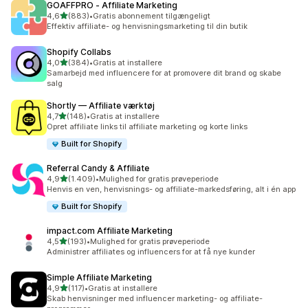
GOAFFPRO ‑ Affiliate Marketing
ud af 5 stjerner
4,6
(883)
•
Gratis abonnement tilgængeligt
883 anmeldelser i alt
Effektiv affiliate- og henvisningsmarketing til din butik
Shopify Collabs
ud af 5 stjerner
4,0
(384)
•
Gratis at installere
384 anmeldelser i alt
Samarbejd med influencere for at promovere dit brand og skabe
salg
Shortly — Affiliate værktøj
ud af 5 stjerner
4,7
(148)
•
Gratis at installere
148 anmeldelser i alt
Opret affiliate links til affiliate marketing og korte links
Built for Shopify
Referral Candy & Affiliate
ud af 5 stjerner
4,9
(1.409)
•
Mulighed for gratis prøveperiode
1409 anmeldelser i alt
Henvis en ven, henvisnings- og affiliate-markedsføring, alt i én app
Built for Shopify
impact.com Affiliate Marketing
ud af 5 stjerner
4,5
(193)
•
Mulighed for gratis prøveperiode
193 anmeldelser i alt
Administrer affiliates og influencers for at få nye kunder
Simple Affiliate Marketing
ud af 5 stjerner
4,9
(117)
•
Gratis at installere
117 anmeldelser i alt
Skab henvisninger med influencer marketing- og affiliate-