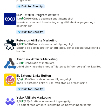
programmer
Built for Shopify
BLP Referral Program Affiliate
ud af 5 stjerner
4,9
(199)
•
Gratis abonnement tilgængeligt
199 anmeldelser i alt
Henvis en ven med henvisnings- og affiliate-kampagner og -
belønninger
Built for Shopify
Refersion Affiliate Marketing
ud af 5 stjerner
4,8
(461)
•
Gratis abonnement tilgængeligt
461 anmeldelser i alt
Sporing og administration af affiliates, der er specialudviklet til e-
handel .
AvantLink Affiliate Marketing
ud af 5 stjerner
5,0
(22)
•
Gratis at installere
22 anmeldelser i alt
Udvid din virksomhed med affiliates og influencere af høj kvalitet
BL External Links Button
ud af 5 stjerner
5,0
(18)
•
Gratis abonnement tilgængeligt
18 anmeldelser i alt
Knap til eksterne links til køb, affiliates og dropshipping
Built for Shopify
Yuko Affiliate Marketing
ud af 5 stjerner
4,9
(25)
•
Gratis abonnement tilgængeligt
25 anmeldelser i alt
Øg salget med affiliate-marketing og henvisningsprogram