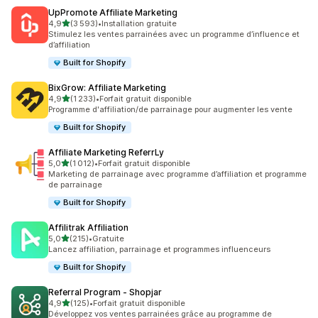
UpPromote Affiliate Marketing
étoile(s) sur 5
4,9
(3 593)
•
Installation gratuite
3593 avis au total
Stimulez les ventes parrainées avec un programme d’influence et
d’affiliation
Built for Shopify
BixGrow: Affiliate Marketing
étoile(s) sur 5
4,9
(1 233)
•
Forfait gratuit disponible
1233 avis au total
Programme d'affiliation/de parrainage pour augmenter les vente
Built for Shopify
Affiliate Marketing ReferrLy
étoile(s) sur 5
5,0
(1 012)
•
Forfait gratuit disponible
1012 avis au total
Marketing de parrainage avec programme d’affiliation et programme
de parrainage
Built for Shopify
Affilitrak Affiliation
étoile(s) sur 5
5,0
(215)
•
Gratuite
215 avis au total
Lancez affiliation, parrainage et programmes influenceurs
Built for Shopify
Referral Program ‑ Shopjar
étoile(s) sur 5
4,9
(125)
•
Forfait gratuit disponible
125 avis au total
Développez vos ventes parrainées grâce au programme de