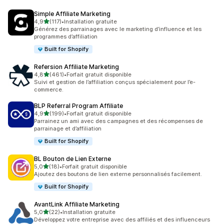
Simple Affiliate Marketing
étoile(s) sur 5
4,9
(117)
•
Installation gratuite
117 avis au total
Générez des parrainages avec le marketing d’influence et les
programmes d’affiliation
Built for Shopify
Refersion Affiliate Marketing
étoile(s) sur 5
4,8
(461)
•
Forfait gratuit disponible
461 avis au total
Suivi et gestion de l’affiliation conçus spécialement pour l’e-
commerce.
BLP Referral Program Affiliate
étoile(s) sur 5
4,9
(199)
•
Forfait gratuit disponible
199 avis au total
Parrainez un ami avec des campagnes et des récompenses de
parrainage et d’affiliation
Built for Shopify
BL Bouton de Lien Externe
étoile(s) sur 5
5,0
(18)
•
Forfait gratuit disponible
18 avis au total
Ajoutez des boutons de lien externe personnalisés facilement.
Built for Shopify
AvantLink Affiliate Marketing
étoile(s) sur 5
5,0
(22)
•
Installation gratuite
22 avis au total
Développez votre entreprise avec des affiliés et des influenceurs