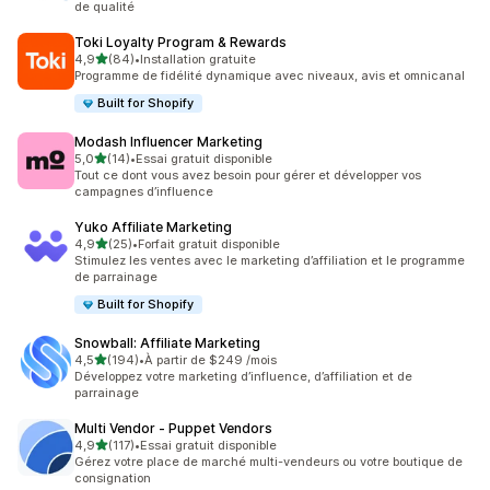
de qualité
Toki Loyalty Program & Rewards
étoile(s) sur 5
4,9
(84)
•
Installation gratuite
84 avis au total
Programme de fidélité dynamique avec niveaux, avis et omnicanal
Built for Shopify
Modash Influencer Marketing
étoile(s) sur 5
5,0
(14)
•
Essai gratuit disponible
14 avis au total
Tout ce dont vous avez besoin pour gérer et développer vos
campagnes d’influence
Yuko Affiliate Marketing
étoile(s) sur 5
4,9
(25)
•
Forfait gratuit disponible
25 avis au total
Stimulez les ventes avec le marketing d’affiliation et le programme
de parrainage
Built for Shopify
Snowball: Affiliate Marketing
étoile(s) sur 5
4,5
(194)
•
À partir de $249 /mois
194 avis au total
Développez votre marketing d’influence, d’affiliation et de
parrainage
Multi Vendor ‑ Puppet Vendors
étoile(s) sur 5
4,9
(117)
•
Essai gratuit disponible
117 avis au total
Gérez votre place de marché multi-vendeurs ou votre boutique de
consignation