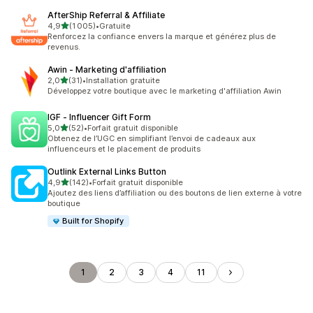
AfterShip Referral & Affiliate
étoile(s) sur 5
4,9
(1 005)
•
Gratuite
1005 avis au total
Renforcez la confiance envers la marque et générez plus de
revenus.
Awin ‑ Marketing d'affiliation
étoile(s) sur 5
2,0
(31)
•
Installation gratuite
31 avis au total
Développez votre boutique avec le marketing d'affiliation Awin
IGF ‑ Influencer Gift Form
étoile(s) sur 5
5,0
(52)
•
Forfait gratuit disponible
52 avis au total
Obtenez de l’UGC en simplifiant l’envoi de cadeaux aux
influenceurs et le placement de produits
Outlink External Links Button
étoile(s) sur 5
4,9
(142)
•
Forfait gratuit disponible
142 avis au total
Ajoutez des liens d’affiliation ou des boutons de lien externe à votre
boutique
Built for Shopify
1
2
3
4
11