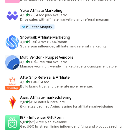
Yuko Affiliate Marketing
av 5 stjerner
4,9
(25)
•
Free plan available
Totalt 25 omtaler
Drive sales with affiliate marketing and referral program
Built for Shopify
Snowball: Affiliate Marketing
av 5 stjerner
4,5
(194)
•
From $249/month
Totalt 194 omtaler
Scale your influencer, affiliate, and referral marketing
Multi Vendor ‑ Puppet Vendors
av 5 stjerner
4,9
(117)
•
Free trial available
Totalt 117 omtaler
Manage your multi-vendor marketplace or consignment store
AfterShip Referral & Affiliate
av 5 stjerner
4,9
(1 005)
•
Free
Totalt 1005 omtaler
Build brand trust and generate more revenue.
Awin: Affiliate‑markedsføring
av 5 stjerner
2,0
(31)
•
Gratis å installere
Totalt 31 omtaler
Øk nettsalget med Awins løsning for affiliatemarkedsføring
IGF ‑ Influencer Gift Form
av 5 stjerner
5,0
(52)
•
Free plan available
Totalt 52 omtaler
Get UGC by streamlining influencer gifting and product seeding