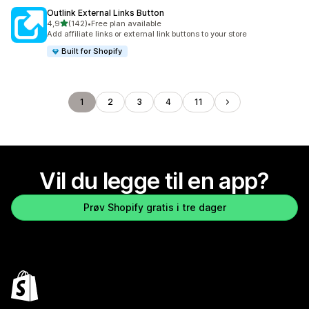
Outlink External Links Button
av 5 stjerner
4,9
(142)
•
Free plan available
Totalt 142 omtaler
Add affiliate links or external link buttons to your store
Built for Shopify
1
2
3
4
11
Vil du legge til en app?
Prøv Shopify gratis i tre dager