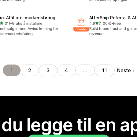
in: Affiliate‑markedsføring
AfterShip Referral & Aff
av 5 stjerner
av 5 stjerner
(31)
•
Gratis å installere
4,9
(1 004)
•
Free
alt 31 omtaler
Totalt 1004 omtaler
nettsalget med Awins løsning for
Build brand trust and gene
iliatemarkedsføring
revenue.
Neste
1
2
3
4
…
11
 du legge til en 