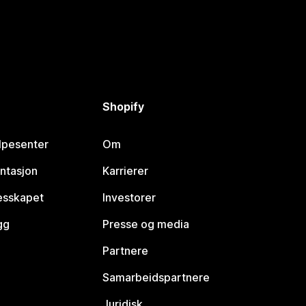
Shopify
lpesenter
Om
ntasjon
Karrierer
lesskapet
Investorer
gg
Presse og media
Partnere
Samarbeidspartnere
Juridisk