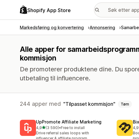
Shopify App Store
Markedsføring og konvertering
Annonsering
Samarbe
Alle apper for samarbeidsprogramm
kommisjon
De promoterer produktene dine. Du sporer
utbetaling til influencere.
244 apper med
Tilpasset kommisjon
Tøm
UpPromote Affiliate Marketing
Bi
av 5 stjerner
4,9
(3 590)
•
Free to install
4,9
Totalt 3590 omtaler
Tot
Drive referral sales loops with
Boo
influencer & affiliate program
pro