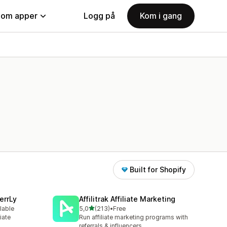
nom apper
Logg på
Kom i gang
Built for Shopify
errLy
Affilitrak Affiliate Marketing
av 5 stjerner
lable
5,0
(213)
•
Free
Totalt 213 omtaler
iate
Run affiliate marketing programs with
m
referrals & influencers