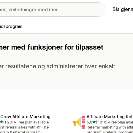
Bla gjen
idsprogram
er med funksjoner for tilpasset
 resultatene og administrerer hver enkelt
xGrow Affiliate Marketing
Affiliate Marketing Ref
av 5 stjerner
av 5 stjerner
(1 231)
•
Free plan available
5,0
(1 010)
•
Free plan avai
alt 1231 omtaler
Totalt 1010 omtaler
st referral sales with affiliate
Referral marketing with affil
gram & referral program
program & referral progra