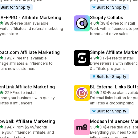
Built for Shopify
Built for Shopify
AFFPRO ‑ Affiliate Marketing
Shopify Collabs
av 5 stjerner
av 5 stjerner
(883)
•
Free plan available
4,0
(384)
•
Free to install
alt 883 omtaler
Totalt 384 omtaler
erful affiliate and referral marketing
Work with influencers to p
 your store
brand and drive sales
pact.com Affiliate Marketing
Simple Affiliate Marke
av 5 stjerner
av 5 stjerner
(193)
•
Free trial available
4,9
(117)
•
Free to install
alt 193 omtaler
Totalt 117 omtaler
age affiliates & influencers to
Drive referrals with influen
uire new customers
& affiliate programs
Built for Shopify
antLink Affiliate Marketing
BL External Links Butt
av 5 stjerner
av 5 stjerner
(22)
•
Free to install
5,0
(18)
•
Free plan availab
alt 22 omtaler
Totalt 18 omtaler
and your business with quality
External links button for p
iliates & influencers
affiliates & dropshipping
Built for Shopify
owball: Affiliate Marketing
Modash Influencer Ma
av 5 stjerner
av 5 stjerner
(194)
•
From $249/month
5,0
(14)
•
Free trial availab
alt 194 omtaler
Totalt 14 omtaler
le your influencer, affiliate, and
Everything you need to run
erral marketing
influencer campaigns