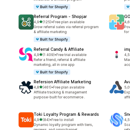
Built for Shopify
Referral Program ‑ Shopjar
GO
av 5 stjerner
4,9
(125)
•
Free plan available
4,6
Totalt 125 omtaler
Tot
Grow referral sales via referral program
Pow
& affiliate marketing
for
Built for Shopify
Referral Candy & Affiliate
im
av 5 stjerner
4,9
(1 409)
•
Free trial available
4,5
Totalt 1409 omtaler
Tot
Refer a friend, referral & affiliate
Man
marketing, all in one app
acq
Built for Shopify
Refersion Affiliate Marketing
Av
av 5 stjerner
4,8
(461)
•
Free plan available
5,0
Totalt 461 omtaler
Tot
Affiliate tracking & management
Exp
purpose-built for ecommerce .
aff
Toki Loyalty Program & Rewards
Sn
av 5 stjerner
4,9
(84)
•
Free to install
4,5
Totalt 84 omtaler
Tot
Dynamic loyalty program with tiers,
Sca
reviews, and omnichannel
ref