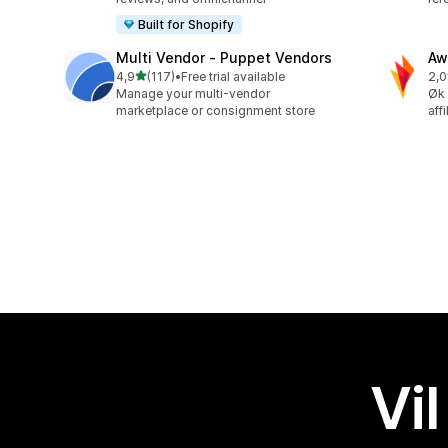
Built for Shopify
Multi Vendor ‑ Puppet Vendors
Aw
av 5 stjerner
4,9
(117)
•
Free trial available
2,0
Totalt 117 omtaler
Tot
Manage your multi-vendor
Øk 
marketplace or consignment store
aff
Vil