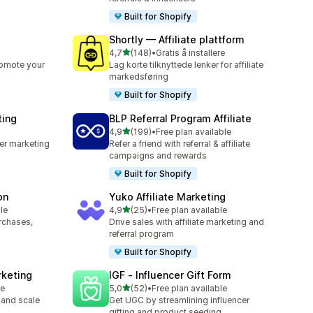
Built for Shopify
Shortly — Affiliate plattform
av 5 stjerner
4,7
(148)
•
Gratis å installere
Totalt 148 omtaler
romote your
Lag korte tilknyttede lenker for affiliate
markedsføring
Built for Shopify
ting
BLP Referral Program Affiliate
av 5 stjerner
4,9
(199)
•
Free plan available
Totalt 199 omtaler
cer marketing
Refer a friend with referral & affiliate
campaigns and rewards
Built for Shopify
on
Yuko Affiliate Marketing
av 5 stjerner
le
4,9
(25)
•
Free plan available
Totalt 25 omtaler
urchases,
Drive sales with affiliate marketing and
referral program
Built for Shopify
rketing
IGF ‑ Influencer Gift Form
av 5 stjerner
le
5,0
(52)
•
Free plan available
Totalt 52 omtaler
 and scale
Get UGC by streamlining influencer
gifting and product seeding