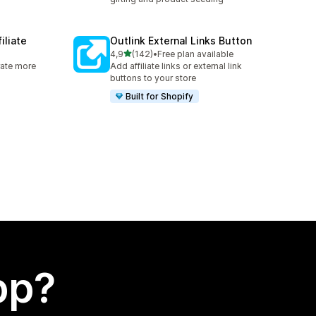
iliate
Outlink External Links Button
av 5 stjerner
4,9
(142)
•
Free plan available
Totalt 142 omtaler
rate more
Add affiliate links or external link
buttons to your store
Built for Shopify
app?