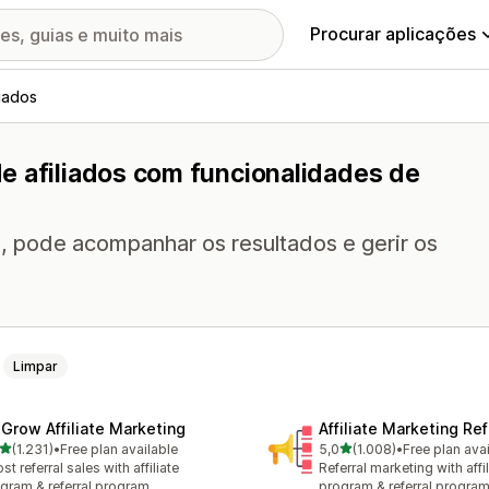
Procurar aplicações
iados
e afiliados com funcionalidades de
 pode acompanhar os resultados e gerir os
Limpar
xGrow Affiliate Marketing
Affiliate Marketing Ref
de 5 estrelas
de 5 estrelas
(1.231)
•
Free plan available
5,0
(1.008)
•
Free plan ava
1 total de avaliações
1008 total de avaliações
st referral sales with affiliate
Referral marketing with affil
gram & referral program
program & referral progra