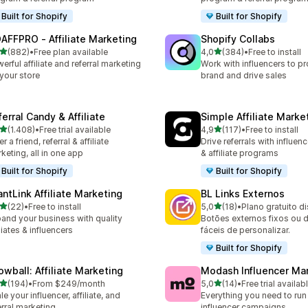
Built for Shopify
Built for Shopify
AFFPRO ‑ Affiliate Marketing
Shopify Collabs
de 5 estrelas
de 5 estrelas
(882)
•
Free plan available
4,0
(384)
•
Free to install
 total de avaliações
384 total de avaliações
erful affiliate and referral marketing
Work with influencers to p
 your store
brand and drive sales
erral Candy & Affiliate
Simple Affiliate Marke
de 5 estrelas
de 5 estrelas
(1.408)
•
Free trial available
4,9
(117)
•
Free to install
8 total de avaliações
117 total de avaliações
r a friend, referral & affiliate
Drive referrals with influen
keting, all in one app
& affiliate programs
Built for Shopify
Built for Shopify
antLink Affiliate Marketing
BL Links Externos
de 5 estrelas
de 5 estrelas
(22)
•
Free to install
5,0
(18)
•
Plano gratuito d
total de avaliações
18 total de avaliações
and your business with quality
Botões externos fixos ou 
iliates & influencers
fáceis de personalizar.
Built for Shopify
owball: Affiliate Marketing
Modash Influencer Ma
de 5 estrelas
de 5 estrelas
(194)
•
From $249/month
5,0
(14)
•
Free trial availab
 total de avaliações
14 total de avaliações
le your influencer, affiliate, and
Everything you need to run
erral marketing
influencer campaigns