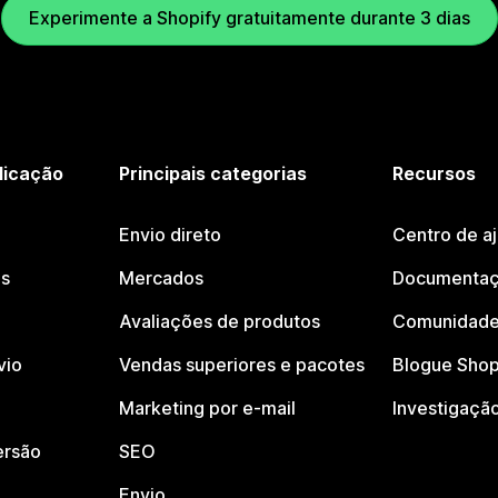
Experimente a Shopify gratuitamente durante 3 dias
licação
Principais categorias
Recursos
Envio direto
Centro de a
os
Mercados
Documentaç
Avaliações de produtos
Comunidade
vio
Vendas superiores e pacotes
Blogue Shop
Marketing por e-mail
Investigaçã
ersão
SEO
Envio