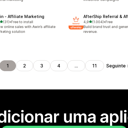
in ‑ Affiliate Marketing
AfterShip Referral & Aff
de 5 estrelas
de 5 estrelas
(31)
•
Free to install
4,9
(1.004)
•
Free
total de avaliações
1004 total de avaliações
w online sales with Awin’s affiliate
Build brand trust and gene
keting solution
revenue.
Seguinte
1
2
3
4
…
11
dicionar uma apl