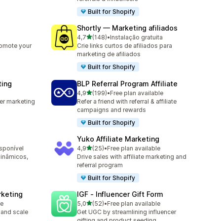
Built for Shopify
Shortly — Marketing afiliados
de 5 estrelas
4,7
(148)
•
Instalação gratuita
148 total de avaliações
romote your
Crie links curtos de afiliados para
marketing de afiliados
Built for Shopify
ting
BLP Referral Program Affiliate
de 5 estrelas
4,9
(199)
•
Free plan available
199 total de avaliações
cer marketing
Refer a friend with referral & affiliate
campaigns and rewards
Built for Shopify
Yuko Affiliate Marketing
de 5 estrelas
isponível
4,9
(25)
•
Free plan available
25 total de avaliações
dinâmicos,
Drive sales with affiliate marketing and
referral program
Built for Shopify
rketing
IGF ‑ Influencer Gift Form
de 5 estrelas
le
5,0
(52)
•
Free plan available
52 total de avaliações
 and scale
Get UGC by streamlining influencer
gifting and product seeding