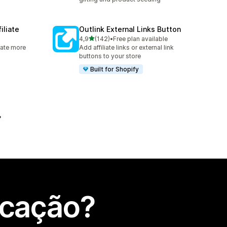
iliate
Outlink External Links Button
de 5 estrelas
4,9
(142)
•
Free plan available
142 total de avaliações
rate more
Add affiliate links or external link
buttons to your store
Built for Shopify
icação?