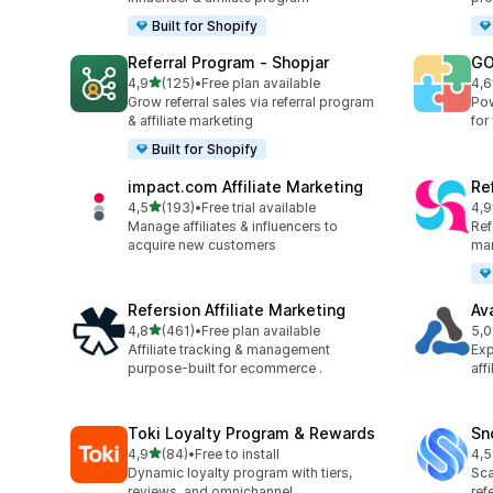
Built for Shopify
Referral Program ‑ Shopjar
GO
de 5 estrelas
4,9
(125)
•
Free plan available
4,6
125 total de avaliações
882
Grow referral sales via referral program
Pow
& affiliate marketing
for
Built for Shopify
impact.com Affiliate Marketing
Ref
de 5 estrelas
4,5
(193)
•
Free trial available
4,9
193 total de avaliações
140
Manage affiliates & influencers to
Refe
acquire new customers
mar
Refersion Affiliate Marketing
Av
de 5 estrelas
4,8
(461)
•
Free plan available
5,0
461 total de avaliações
22 
Affiliate tracking & management
Exp
purpose-built for ecommerce .
aff
Toki Loyalty Program & Rewards
Sn
de 5 estrelas
4,9
(84)
•
Free to install
4,5
84 total de avaliações
194
Dynamic loyalty program with tiers,
Sca
reviews, and omnichannel
ref