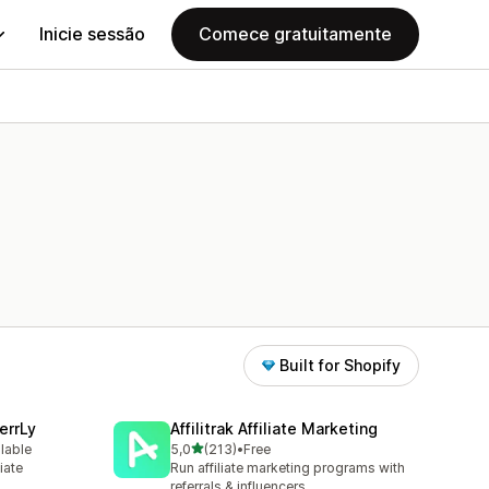
Inicie sessão
Comece gratuitamente
Built for Shopify
errLy
Affilitrak Affiliate Marketing
de 5 estrelas
ilable
5,0
(213)
•
Free
213 total de avaliações
iate
Run affiliate marketing programs with
m
referrals & influencers