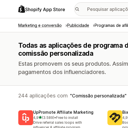
Shopify App Store
Marketing e conversão
Publicidade
Programas de afil
Todas as aplicações de programa d
comissão personalizada
Estas promovem os seus produtos. Assim,
pagamentos dos influenciadores.
244 aplicações com
Comissão personalizada
UpPromote Affiliate Marketing
Bi
de 5 estrelas
4,9
(3.589)
•
Free to install
4,9
3589 total de avaliações
123
Drive referral sales loops with
Boo
influencer & affiliate program
pro