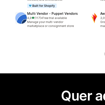
Built for Shopify
Multi Vendor ‑ Puppet Vendors
Aw
de 5 estrelas
4,9
(117)
•
Free trial available
2,0
117 total de avaliações
31 
Manage your multi-vendor
Gro
marketplace or consignment store
mar
Quer a