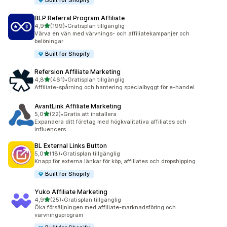
Built for Shopify
BLP Referral Program Affiliate
av 5 stjärnor
4,9
(199)
•
Gratisplan tillgänglig
199 recensioner totalt
Värva en vän med värvnings- och affiliatekampanjer och
belöningar
Built for Shopify
Refersion Affiliate Marketing
av 5 stjärnor
4,8
(461)
•
Gratisplan tillgänglig
461 recensioner totalt
Affiliate-spårning och hantering specialbyggt för e-handel .
AvantLink Affiliate Marketing
av 5 stjärnor
5,0
(22)
•
Gratis att installera
22 recensioner totalt
Expandera ditt företag med högkvalitativa affiliates och
influencers
BL External Links Button
av 5 stjärnor
5,0
(18)
•
Gratisplan tillgänglig
18 recensioner totalt
Knapp för externa länkar för köp, affiliates och dropshipping
Built for Shopify
Yuko Affiliate Marketing
av 5 stjärnor
4,9
(25)
•
Gratisplan tillgänglig
25 recensioner totalt
Öka försäljningen med affiliate-marknadsföring och
värvningsprogram