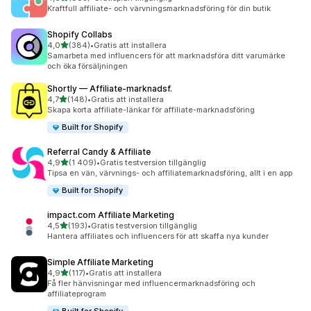
883 recensioner totalt
Kraftfull affiliate- och värvningsmarknadsföring för din butik
Shopify Collabs
av 5 stjärnor
4,0
(384)
•
Gratis att installera
384 recensioner totalt
Samarbeta med influencers för att marknadsföra ditt varumärke
och öka försäljningen
Shortly — Affiliate‑marknadsf.
av 5 stjärnor
4,7
(148)
•
Gratis att installera
148 recensioner totalt
Skapa korta affiliate-länkar för affiliate-marknadsföring
Built for Shopify
Referral Candy & Affiliate
av 5 stjärnor
4,9
(1 409)
•
Gratis testversion tillgänglig
1409 recensioner totalt
Tipsa en vän, värvnings- och affiliatemarknadsföring, allt i en app
Built for Shopify
impact.com Affiliate Marketing
av 5 stjärnor
4,5
(193)
•
Gratis testversion tillgänglig
193 recensioner totalt
Hantera affiliates och influencers för att skaffa nya kunder
Simple Affiliate Marketing
av 5 stjärnor
4,9
(117)
•
Gratis att installera
117 recensioner totalt
Få fler hänvisningar med influencermarknadsföring och
affiliateprogram