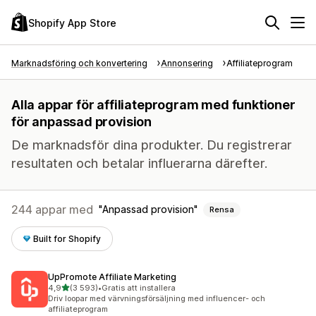
Shopify App Store
Marknadsföring och konvertering
Annonsering
Affiliateprogram
Alla appar för affiliateprogram med funktioner
för anpassad provision
De marknadsför dina produkter. Du registrerar
resultaten och betalar influerarna därefter.
244 appar med
Anpassad provision
Rensa
Built for Shopify
UpPromote Affiliate Marketing
av 5 stjärnor
4,9
(3 593)
•
Gratis att installera
3593 recensioner totalt
Driv loopar med värvningsförsäljning med influencer- och
affiliateprogram