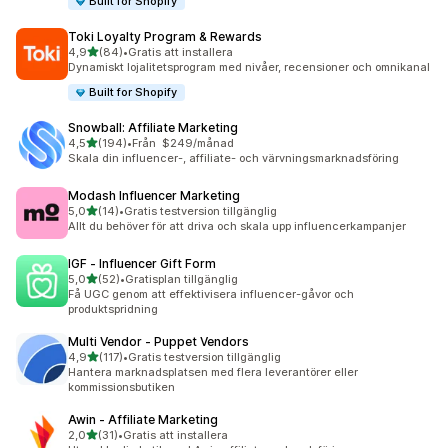
Built for Shopify
Toki Loyalty Program & Rewards
av 5 stjärnor
4,9
(84)
•
Gratis att installera
84 recensioner totalt
Dynamiskt lojalitetsprogram med nivåer, recensioner och omnikanal
Built for Shopify
Snowball: Affiliate Marketing
av 5 stjärnor
4,5
(194)
•
Från $249/månad
194 recensioner totalt
Skala din influencer-, affiliate- och värvningsmarknadsföring
Modash Influencer Marketing
av 5 stjärnor
5,0
(14)
•
Gratis testversion tillgänglig
14 recensioner totalt
Allt du behöver för att driva och skala upp influencerkampanjer
IGF ‑ Influencer Gift Form
av 5 stjärnor
5,0
(52)
•
Gratisplan tillgänglig
52 recensioner totalt
Få UGC genom att effektivisera influencer-gåvor och
produktspridning
Multi Vendor ‑ Puppet Vendors
av 5 stjärnor
4,9
(117)
•
Gratis testversion tillgänglig
117 recensioner totalt
Hantera marknadsplatsen med flera leverantörer eller
kommissionsbutiken
Awin ‑ Affiliate Marketing
av 5 stjärnor
2,0
(31)
•
Gratis att installera
31 recensioner totalt