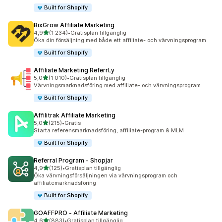
Built for Shopify
BixGrow Affiliate Marketing
av 5 stjärnor
4,9
(1 234)
•
Gratisplan tillgänglig
1234 recensioner totalt
Öka din försäljning med både ett affiliate- och värvningsprogram
Built for Shopify
Affiliate Marketing ReferrLy
av 5 stjärnor
5,0
(1 010)
•
Gratisplan tillgänglig
1010 recensioner totalt
Värvningsmarknadsföring med affiliate- och värvningsprogram
Built for Shopify
Affilitrak Affiliate Marketing
av 5 stjärnor
5,0
(215)
•
Gratis
215 recensioner totalt
Starta referensmarknadsföring, affiliate-program & MLM
Built for Shopify
Referral Program ‑ Shopjar
av 5 stjärnor
4,9
(125)
•
Gratisplan tillgänglig
125 recensioner totalt
Öka värvningsförsäljningen via värvningsprogram och
affiliatemarknadsföring
Built for Shopify
GOAFFPRO ‑ Affiliate Marketing
av 5 stjärnor
4,6
(883)
•
Gratisplan tillgänglig