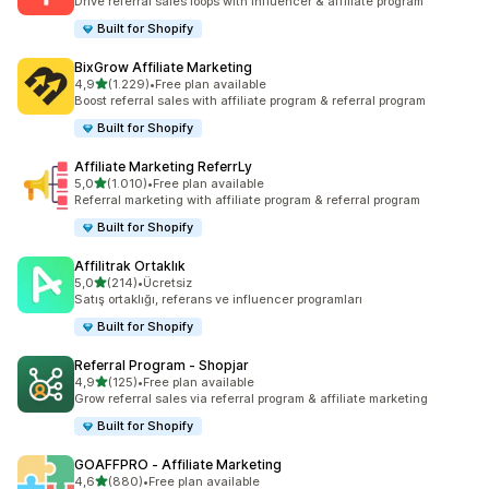
Drive referral sales loops with influencer & affiliate program
Built for Shopify
BixGrow Affiliate Marketing
5 yıldız üzerinden
4,9
(1.229)
•
Free plan available
toplam 1229 değerlendirme
Boost referral sales with affiliate program & referral program
Built for Shopify
Affiliate Marketing ReferrLy
5 yıldız üzerinden
5,0
(1.010)
•
Free plan available
toplam 1010 değerlendirme
Referral marketing with affiliate program & referral program
Built for Shopify
Affilitrak Ortaklık
5 yıldız üzerinden
5,0
(214)
•
Ücretsiz
toplam 214 değerlendirme
Satış ortaklığı, referans ve influencer programları
Built for Shopify
Referral Program ‑ Shopjar
5 yıldız üzerinden
4,9
(125)
•
Free plan available
toplam 125 değerlendirme
Grow referral sales via referral program & affiliate marketing
Built for Shopify
GOAFFPRO ‑ Affiliate Marketing
5 yıldız üzerinden
4,6
(880)
•
Free plan available
toplam 880 değerlendirme