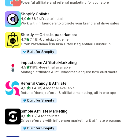
Powerful affiliate and referral marketing for your store
Shopify Collabs
5 yıldız üzerinden
4,0
(384)
•
Free to install
toplam 384 değerlendirme
Work with influencers to promote your brand and drive sales
Shortly — Ortaklık pazarlaması
5 yıldız üzerinden
4,7
(148)
•
Ücretsiz yükleme
toplam 148 değerlendirme
Ortak Pazarlama İçin Kısa Ortak Bağlantıları Oluşturun
Built for Shopify
impact.com Affiliate Marketing
5 yıldız üzerinden
4,5
(193)
•
Free trial available
toplam 193 değerlendirme
Manage affiliates & influencers to acquire new customers
Referral Candy & Affiliate
5 yıldız üzerinden
4,9
(1.408)
•
Free trial available
toplam 1408 değerlendirme
Refer a friend, referral & affiliate marketing, all in one app
Built for Shopify
Simple Affiliate Marketing
5 yıldız üzerinden
4,9
(117)
•
Free to install
toplam 117 değerlendirme
Drive referrals with influencer marketing & affiliate programs
Built for Shopify