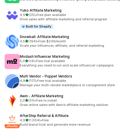
Yuko Affiliate Marketing
5 yıldız üzerinden
4,9
(25)
•
Free plan available
toplam 25 değerlendirme
Drive sales with affiliate marketing and referral program
Built for Shopify
Snowball: Affiliate Marketing
5 yıldız üzerinden
4,5
(194)
•
From $249/month
toplam 194 değerlendirme
Scale your influencer, affiliate, and referral marketing
Modash Influencer Marketing
5 yıldız üzerinden
5,0
(14)
•
Free trial available
toplam 14 değerlendirme
Everything you need to run and scale influencer campaigns
Multi Vendor ‑ Puppet Vendors
5 yıldız üzerinden
4,9
(117)
•
Free trial available
toplam 117 değerlendirme
Manage your multi-vendor marketplace or consignment store
Awin ‑ Affiliate Marketing
5 yıldız üzerinden
2,0
(31)
•
Free to install
toplam 31 değerlendirme
Grow online sales with Awin’s affiliate marketing solution
AfterShip Referral & Affiliate
5 yıldız üzerinden
4,9
(1.004)
•
Free
toplam 1004 değerlendirme
Build brand trust and generate more revenue.