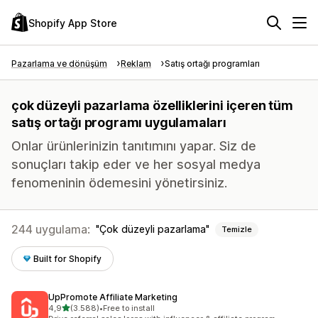
Shopify App Store
Pazarlama ve dönüşüm
Reklam
Satış ortağı programları
çok düzeyli pazarlama özelliklerini içeren tüm
satış ortağı programı uygulamaları
Onlar ürünlerinizin tanıtımını yapar. Siz de
sonuçları takip eder ve her sosyal medya
fenomeninin ödemesini yönetirsiniz.
244 uygulama:
Çok düzeyli pazarlama
Temizle
Built for Shopify
UpPromote Affiliate Marketing
5 yıldız üzerinden
4,9
(3.588)
•
Free to install
toplam 3588 değerlendirme