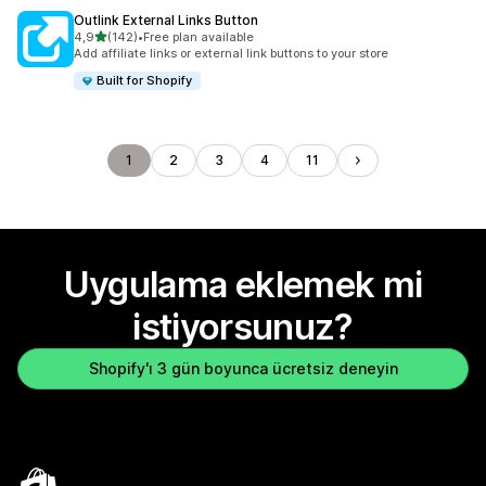
Outlink External Links Button
5 yıldız üzerinden
4,9
(142)
•
Free plan available
toplam 142 değerlendirme
Add affiliate links or external link buttons to your store
Built for Shopify
1
2
3
4
11
Uygulama eklemek mi
istiyorsunuz?
Shopify'ı 3 gün boyunca ücretsiz deneyin