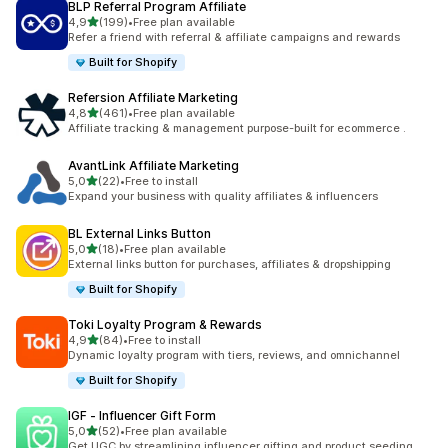
BLP Referral Program Affiliate
5 yıldız üzerinden
4,9
(199)
•
Free plan available
toplam 199 değerlendirme
Refer a friend with referral & affiliate campaigns and rewards
Built for Shopify
Refersion Affiliate Marketing
5 yıldız üzerinden
4,8
(461)
•
Free plan available
toplam 461 değerlendirme
Affiliate tracking & management purpose-built for ecommerce .
AvantLink Affiliate Marketing
5 yıldız üzerinden
5,0
(22)
•
Free to install
toplam 22 değerlendirme
Expand your business with quality affiliates & influencers
BL External Links Button
5 yıldız üzerinden
5,0
(18)
•
Free plan available
toplam 18 değerlendirme
External links button for purchases, affiliates & dropshipping
Built for Shopify
Toki Loyalty Program & Rewards
5 yıldız üzerinden
4,9
(84)
•
Free to install
toplam 84 değerlendirme
Dynamic loyalty program with tiers, reviews, and omnichannel
Built for Shopify
IGF ‑ Influencer Gift Form
5 yıldız üzerinden
5,0
(52)
•
Free plan available
toplam 52 değerlendirme
Get UGC by streamlining influencer gifting and product seeding