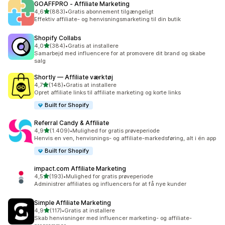
GOAFFPRO ‑ Affiliate Marketing
ud af 5 stjerner
4,6
(883)
•
Gratis abonnement tilgængeligt
883 anmeldelser i alt
Effektiv affiliate- og henvisningsmarketing til din butik
Shopify Collabs
ud af 5 stjerner
4,0
(384)
•
Gratis at installere
384 anmeldelser i alt
Samarbejd med influencere for at promovere dit brand og skabe
salg
Shortly — Affiliate værktøj
ud af 5 stjerner
4,7
(148)
•
Gratis at installere
148 anmeldelser i alt
Opret affiliate links til affiliate marketing og korte links
Built for Shopify
Referral Candy & Affiliate
ud af 5 stjerner
4,9
(1.409)
•
Mulighed for gratis prøveperiode
1409 anmeldelser i alt
Henvis en ven, henvisnings- og affiliate-markedsføring, alt i én app
Built for Shopify
impact.com Affiliate Marketing
ud af 5 stjerner
4,5
(193)
•
Mulighed for gratis prøveperiode
193 anmeldelser i alt
Administrer affiliates og influencers for at få nye kunder
Simple Affiliate Marketing
ud af 5 stjerner
4,9
(117)
•
Gratis at installere
117 anmeldelser i alt
Skab henvisninger med influencer marketing- og affiliate-