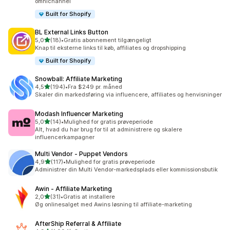
omnichannel
Built for Shopify
BL External Links Button
ud af 5 stjerner
5,0
(18)
•
Gratis abonnement tilgængeligt
18 anmeldelser i alt
Knap til eksterne links til køb, affiliates og dropshipping
Built for Shopify
Snowball: Affiliate Marketing
ud af 5 stjerner
4,5
(194)
•
Fra $249 pr. måned
194 anmeldelser i alt
Skaler din markedsføring via influencere, affiliates og henvisninger
Modash Influencer Marketing
ud af 5 stjerner
5,0
(14)
•
Mulighed for gratis prøveperiode
14 anmeldelser i alt
Alt, hvad du har brug for til at administrere og skalere
influencerkampagner
Multi Vendor ‑ Puppet Vendors
ud af 5 stjerner
4,9
(117)
•
Mulighed for gratis prøveperiode
117 anmeldelser i alt
Administrer din Multi Vendor-markedsplads eller kommissionsbutik
Awin ‑ Affiliate Marketing
ud af 5 stjerner
2,0
(31)
•
Gratis at installere
31 anmeldelser i alt
Øg onlinesalget med Awins løsning til affiliate-marketing
AfterShip Referral & Affiliate