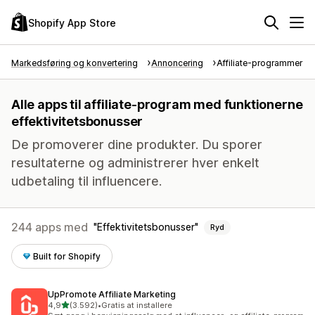
Shopify App Store
Markedsføring og konvertering
Annoncering
Affiliate-programmer
Alle apps til affiliate-program med funktionerne
effektivitetsbonusser
De promoverer dine produkter. Du sporer
resultaterne og administrerer hver enkelt
udbetaling til influencere.
244 apps med
Effektivitetsbonusser
Ryd
Built for Shopify
UpPromote Affiliate Marketing
ud af 5 stjerner
4,9
(3.592)
•
Gratis at installere
3592 anmeldelser i alt