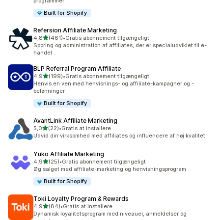
programmer
Built for Shopify
Refersion Affiliate Marketing
ud af 5 stjerner
4,8
(461)
•
Gratis abonnement tilgængeligt
461 anmeldelser i alt
Sporing og administration af affiliates, der er specialudviklet til e-
handel .
BLP Referral Program Affiliate
ud af 5 stjerner
4,9
(199)
•
Gratis abonnement tilgængeligt
199 anmeldelser i alt
Henvis en ven med henvisnings- og affiliate-kampagner og -
belønninger
Built for Shopify
AvantLink Affiliate Marketing
ud af 5 stjerner
5,0
(22)
•
Gratis at installere
22 anmeldelser i alt
Udvid din virksomhed med affiliates og influencere af høj kvalitet
Yuko Affiliate Marketing
ud af 5 stjerner
4,9
(25)
•
Gratis abonnement tilgængeligt
25 anmeldelser i alt
Øg salget med affiliate-marketing og henvisningsprogram
Built for Shopify
Toki Loyalty Program & Rewards
ud af 5 stjerner
4,9
(84)
•
Gratis at installere
84 anmeldelser i alt
Dynamisk loyalitetsprogram med niveauer, anmeldelser og