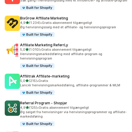
Sæt gang i henvisningssalg med et influencer- og affiliate-program
Built for Shopify
BixGrow Affiliate Marketing
ud af 5 stjerner
4,9
(1.234)
•
Gratis abonnement tilgængeligt
1234 anmeldelser i alt
Øg henvisningssalg med et affiliate- og henvisningsprogram
Built for Shopify
Affiliate Marketing ReferrLy
ud af 5 stjerner
5,0
(1.010)
•
Gratis abonnement tilgængeligt
1010 anmeldelser i alt
Henvisningsmarkedsføring med affiliate-program og
henvisningsprogram
Built for Shopify
Affilitrak Affiliate‑marketing
ud af 5 stjerner
5,0
(215)
•
Gratis
215 anmeldelser i alt
Lancér henvisningsmarkedsføring, affiliate-programmer & MLM
Built for Shopify
Referral Program ‑ Shopjar
ud af 5 stjerner
4,9
(125)
•
Gratis abonnement tilgængeligt
125 anmeldelser i alt
Øg salget fra henvisninger via henvisningsprogrammer og affiliate-
markedsføring
Built for Shopify