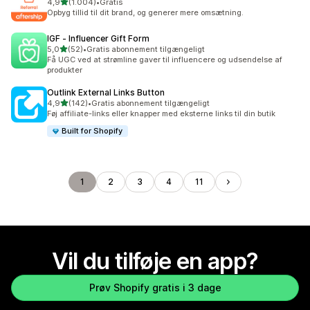
ud af 5 stjerner
4,9
(1.004)
•
Gratis
1004 anmeldelser i alt
Opbyg tillid til dit brand, og generer mere omsætning.
IGF ‑ Influencer Gift Form
ud af 5 stjerner
5,0
(52)
•
Gratis abonnement tilgængeligt
52 anmeldelser i alt
Få UGC ved at strømline gaver til influencere og udsendelse af
produkter
Outlink External Links Button
ud af 5 stjerner
4,9
(142)
•
Gratis abonnement tilgængeligt
142 anmeldelser i alt
Føj affiliate-links eller knapper med eksterne links til din butik
Built for Shopify
1
2
3
4
11
Vil du tilføje en app?
Prøv Shopify gratis i 3 dage