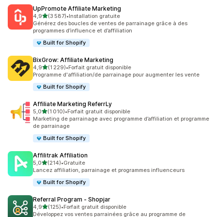
UpPromote Affiliate Marketing
étoile(s) sur 5
4,9
(3 587)
•
Installation gratuite
3587 avis au total
Générez des boucles de ventes de parrainage grâce à des
programmes d’influence et d’affiliation
Built for Shopify
BixGrow: Affiliate Marketing
étoile(s) sur 5
4,9
(1 229)
•
Forfait gratuit disponible
1229 avis au total
Programme d'affiliation/de parrainage pour augmenter les vente
Built for Shopify
Affiliate Marketing ReferrLy
étoile(s) sur 5
5,0
(1 010)
•
Forfait gratuit disponible
1010 avis au total
Marketing de parrainage avec programme d’affiliation et programme
de parrainage
Built for Shopify
Affilitrak Affiliation
étoile(s) sur 5
5,0
(214)
•
Gratuite
214 avis au total
Lancez affiliation, parrainage et programmes influenceurs
Built for Shopify
Referral Program ‑ Shopjar
étoile(s) sur 5
4,9
(125)
•
Forfait gratuit disponible
125 avis au total
Développez vos ventes parrainées grâce au programme de