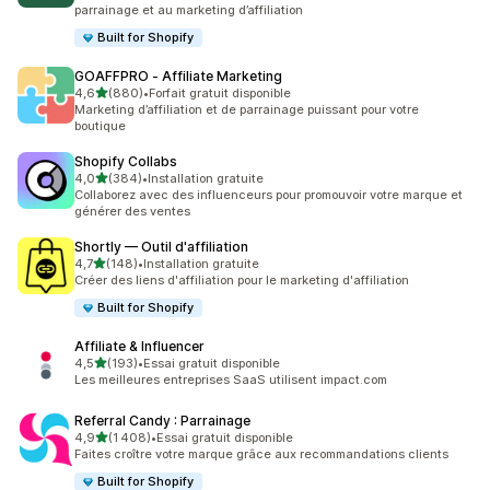
parrainage et au marketing d’affiliation
Built for Shopify
GOAFFPRO ‑ Affiliate Marketing
étoile(s) sur 5
4,6
(880)
•
Forfait gratuit disponible
880 avis au total
Marketing d’affiliation et de parrainage puissant pour votre
boutique
Shopify Collabs
étoile(s) sur 5
4,0
(384)
•
Installation gratuite
384 avis au total
Collaborez avec des influenceurs pour promouvoir votre marque et
générer des ventes
Shortly — Outil d'affiliation
étoile(s) sur 5
4,7
(148)
•
Installation gratuite
148 avis au total
Créer des liens d'affiliation pour le marketing d'affiliation
Built for Shopify
Affiliate & Influencer
étoile(s) sur 5
4,5
(193)
•
Essai gratuit disponible
193 avis au total
Les meilleures entreprises SaaS utilisent impact.com
Referral Candy : Parrainage
étoile(s) sur 5
4,9
(1 408)
•
Essai gratuit disponible
1408 avis au total
Faites croître votre marque grâce aux recommandations clients
Built for Shopify