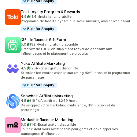
Built for Shopify
Toki Loyalty Program & Rewards
étoile(s) sur 5
4,9
(84)
•
Installation gratuite
84 avis au total
Programme de fidélité dynamique avec niveaux, avis et omnicanal
Built for Shopify
IGF ‑ Influencer Gift Form
étoile(s) sur 5
5,0
(52)
•
Forfait gratuit disponible
52 avis au total
Obtenez de l’UGC en simplifiant l’envoi de cadeaux aux
influenceurs et le placement de produits
Yuko Affiliate Marketing
étoile(s) sur 5
4,9
(25)
•
Forfait gratuit disponible
25 avis au total
Stimulez les ventes avec le marketing d’affiliation et le programme
de parrainage
Built for Shopify
Snowball: Affiliate Marketing
étoile(s) sur 5
4,5
(194)
•
À partir de $249 /mois
194 avis au total
Développez votre marketing d’influence, d’affiliation et de
parrainage
Modash Influencer Marketing
étoile(s) sur 5
5,0
(14)
•
Essai gratuit disponible
14 avis au total
Tout ce dont vous avez besoin pour gérer et développer vos
campagnes d’influence