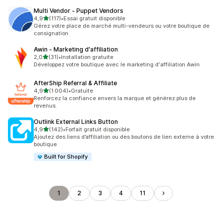
Multi Vendor ‑ Puppet Vendors
étoile(s) sur 5
4,9
(117)
•
Essai gratuit disponible
117 avis au total
Gérez votre place de marché multi-vendeurs ou votre boutique de
consignation
Awin ‑ Marketing d'affiliation
étoile(s) sur 5
2,0
(31)
•
Installation gratuite
31 avis au total
Développez votre boutique avec le marketing d'affiliation Awin
AfterShip Referral & Affiliate
étoile(s) sur 5
4,9
(1 004)
•
Gratuite
1004 avis au total
Renforcez la confiance envers la marque et générez plus de
revenus.
Outlink External Links Button
étoile(s) sur 5
4,9
(142)
•
Forfait gratuit disponible
142 avis au total
Ajoutez des liens d’affiliation ou des boutons de lien externe à votre
boutique
Built for Shopify
1
2
3
4
11