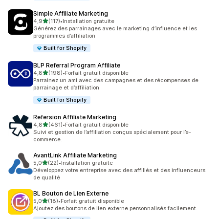
Simple Affiliate Marketing
étoile(s) sur 5
4,9
(117)
•
Installation gratuite
117 avis au total
Générez des parrainages avec le marketing d’influence et les
programmes d’affiliation
Built for Shopify
BLP Referral Program Affiliate
étoile(s) sur 5
4,8
(198)
•
Forfait gratuit disponible
198 avis au total
Parrainez un ami avec des campagnes et des récompenses de
parrainage et d’affiliation
Built for Shopify
Refersion Affiliate Marketing
étoile(s) sur 5
4,8
(461)
•
Forfait gratuit disponible
461 avis au total
Suivi et gestion de l’affiliation conçus spécialement pour l’e-
commerce.
AvantLink Affiliate Marketing
étoile(s) sur 5
5,0
(22)
•
Installation gratuite
22 avis au total
Développez votre entreprise avec des affiliés et des influenceurs
de qualité
BL Bouton de Lien Externe
étoile(s) sur 5
5,0
(18)
•
Forfait gratuit disponible
18 avis au total
Ajoutez des boutons de lien externe personnalisés facilement.