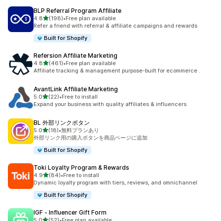
BLP Referral Program Affiliate
5つ星中
4.8
(198)
•
Free plan available
合計レビュー数：198件
Refer a friend with referral & affiliate campaigns and rewards
Built for Shopify
Refersion Affiliate Marketing
5つ星中
4.8
(461)
•
Free plan available
合計レビュー数：461件
Affiliate tracking & management purpose-built for ecommerce .
AvantLink Affiliate Marketing
5つ星中
5.0
(22)
•
Free to install
合計レビュー数：22件
Expand your business with quality affiliates & influencers
BL 外部リンクボタン
5つ星中
5.0
(18)
•
無料プランあり
合計レビュー数：18件
外部リンク用の購入ボタンを商品ページに追加
Built for Shopify
Toki Loyalty Program & Rewards
5つ星中
4.9
(84)
•
Free to install
合計レビュー数：84件
Dynamic loyalty program with tiers, reviews, and omnichannel
Built for Shopify
IGF ‑ Influencer Gift Form
5つ星中
5.0
(52)
•
Free plan available