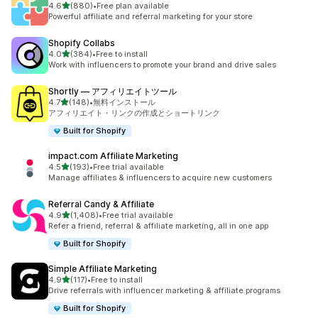
5つ星中
4.6
(880)
•
Free plan available
合計レビュー数：880件
Powerful affiliate and referral marketing for your store
Shopify Collabs
5つ星中
4.0
(384)
•
Free to install
合計レビュー数：384件
Work with influencers to promote your brand and drive sales
Shortly — アフィリエイトツール
5つ星中
4.7
(148)
•
無料インストール
合計レビュー数：148件
アフィリエイト・リンクの作成とショートリンク
Built for Shopify
impact.com Affiliate Marketing
5つ星中
4.5
(193)
•
Free trial available
合計レビュー数：193件
Manage affiliates & influencers to acquire new customers
Referral Candy & Affiliate
5つ星中
4.9
(1,408)
•
Free trial available
合計レビュー数：1408件
Refer a friend, referral & affiliate marketing, all in one app
Built for Shopify
Simple Affiliate Marketing
5つ星中
4.9
(117)
•
Free to install
合計レビュー数：117件
Drive referrals with influencer marketing & affiliate programs
Built for Shopify