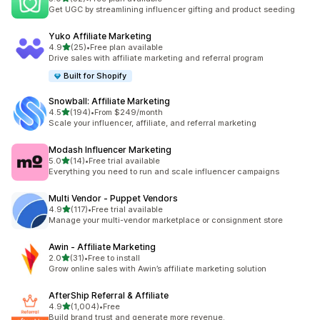
合計レビュー数：52件
Get UGC by streamlining influencer gifting and product seeding
Yuko Affiliate Marketing
5つ星中
4.9
(25)
•
Free plan available
合計レビュー数：25件
Drive sales with affiliate marketing and referral program
Built for Shopify
Snowball: Affiliate Marketing
5つ星中
4.5
(194)
•
From $249/month
合計レビュー数：194件
Scale your influencer, affiliate, and referral marketing
Modash Influencer Marketing
5つ星中
5.0
(14)
•
Free trial available
合計レビュー数：14件
Everything you need to run and scale influencer campaigns
Multi Vendor ‑ Puppet Vendors
5つ星中
4.9
(117)
•
Free trial available
合計レビュー数：117件
Manage your multi-vendor marketplace or consignment store
Awin ‑ Affiliate Marketing
5つ星中
2.0
(31)
•
Free to install
合計レビュー数：31件
Grow online sales with Awin’s affiliate marketing solution
AfterShip Referral & Affiliate
5つ星中
4.9
(1,004)
•
Free
合計レビュー数：1004件
Build brand trust and generate more revenue.