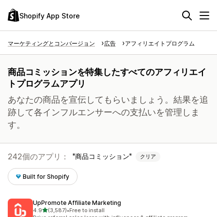
Shopify App Store
マーケティングとコンバージョン
広告
アフィリエイトプログラム
商品コミッションを特集したすべてのアフィリエイ
トプログラムアプリ
あなたの商品を宣伝してもらいましょう。結果を追
跡して各インフルエンサーへの支払いを管理しま
す。
242個のアプリ：
商品コミッション
クリア
Built for Shopify
UpPromote Affiliate Marketing
5つ星中
4.9
(3,587)
•
Free to install
合計レビュー数：3587件