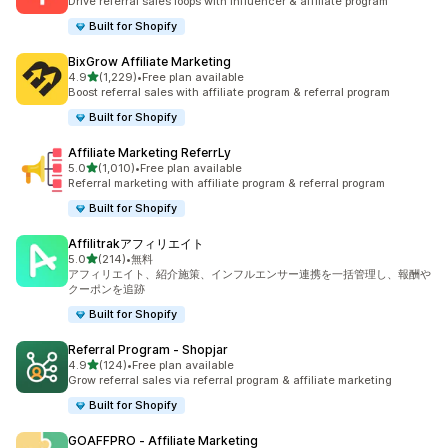
Drive referral sales loops with influencer & affiliate program
Built for Shopify
BixGrow Affiliate Marketing
5つ星中
4.9
(1,229)
•
Free plan available
合計レビュー数：1229件
Boost referral sales with affiliate program & referral program
Built for Shopify
Affiliate Marketing ReferrLy
5つ星中
5.0
(1,010)
•
Free plan available
合計レビュー数：1010件
Referral marketing with affiliate program & referral program
Built for Shopify
Affilitrakアフィリエイト
5つ星中
5.0
(214)
•
無料
合計レビュー数：214件
アフィリエイト、紹介施策、インフルエンサー連携を一括管理し、報酬や
クーポンを追跡
Built for Shopify
Referral Program ‑ Shopjar
5つ星中
4.9
(124)
•
Free plan available
合計レビュー数：124件
Grow referral sales via referral program & affiliate marketing
Built for Shopify
GOAFFPRO ‑ Affiliate Marketing