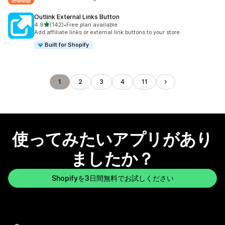
Outlink External Links Button
5つ星中
4.9
(142)
•
Free plan available
合計レビュー数：142件
Add affiliate links or external link buttons to your store
Built for Shopify
1
2
3
4
11
使ってみたいアプリがあり
ましたか？
Shopifyを3日間無料でお試しください