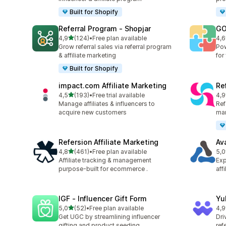
Built for Shopify
Referral Program ‑ Shopjar
GO
av 5 stjerner
4,9
(124)
•
Free plan available
4,6
Totalt 124 omtaler
Tot
Grow referral sales via referral program
Pow
& affiliate marketing
for
Built for Shopify
impact.com Affiliate Marketing
Ref
av 5 stjerner
4,5
(193)
•
Free trial available
4,9
Totalt 193 omtaler
Tot
Manage affiliates & influencers to
Refe
acquire new customers
mar
Refersion Affiliate Marketing
Av
av 5 stjerner
4,8
(461)
•
Free plan available
5,0
Totalt 461 omtaler
Tot
Affiliate tracking & management
Exp
purpose-built for ecommerce .
aff
IGF ‑ Influencer Gift Form
Yu
av 5 stjerner
5,0
(52)
•
Free plan available
4,9
Totalt 52 omtaler
Tot
Get UGC by streamlining influencer
Dri
gifting and product seeding
ref