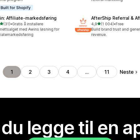
Built for Shopify
in: Affiliate‑markedsføring
AfterShip Referral & Aff
av 5 stjerner
av 5 stjerner
(31)
•
Gratis å installere
4,9
(1 004)
•
Free
alt 31 omtaler
Totalt 1004 omtaler
nettsalget med Awins løsning for
Build brand trust and gene
iliatemarkedsføring
revenue.
Neste
1
2
3
4
…
11
 du legge til en 