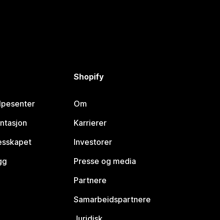
Shopify
lpesenter
Om
ntasjon
Karrierer
lesskapet
Investorer
gg
Presse og media
Partnere
Samarbeidspartnere
Juridisk