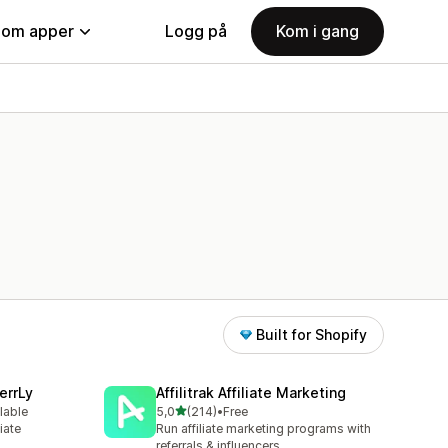
nom apper
Logg på
Kom i gang
Built for Shopify
errLy
Affilitrak Affiliate Marketing
av 5 stjerner
lable
5,0
(214)
•
Free
Totalt 214 omtaler
iate
Run affiliate marketing programs with
m
referrals & influencers