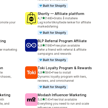
Built for Shopify
Shortly — Affiliate plattform
av 5 stjerner
4,7
(148)
•
Gratis å installere
Totalt 148 omtaler
romote your
Lag korte tilknyttede lenker for affiliate
markedsføring
Built for Shopify
ting
BLP Referral Program Affiliate
av 5 stjerner
4,8
(198)
•
Free plan available
Totalt 198 omtaler
cer marketing
Refer a friend with referral & affiliate
campaigns and rewards
Built for Shopify
on
Toki Loyalty Program & Rewards
av 5 stjerner
le
4,9
(84)
•
Free to install
Totalt 84 omtaler
urchases,
Dynamic loyalty program with tiers,
reviews, and omnichannel
Built for Shopify
rketing
Modash Influencer Marketing
av 5 stjerner
nth
5,0
(14)
•
Free trial available
Totalt 14 omtaler
ate, and
Everything you need to run and scale
influencer campaigns