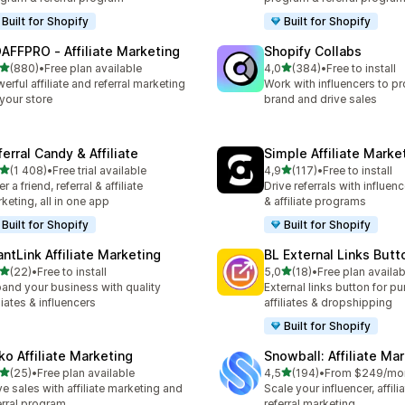
Built for Shopify
Built for Shopify
AFFPRO ‑ Affiliate Marketing
Shopify Collabs
av 5 stjerner
av 5 stjerner
(880)
•
Free plan available
4,0
(384)
•
Free to install
alt 880 omtaler
Totalt 384 omtaler
erful affiliate and referral marketing
Work with influencers to p
 your store
brand and drive sales
erral Candy & Affiliate
Simple Affiliate Marke
av 5 stjerner
av 5 stjerner
(1 408)
•
Free trial available
4,9
(117)
•
Free to install
alt 1408 omtaler
Totalt 117 omtaler
r a friend, referral & affiliate
Drive referrals with influen
keting, all in one app
& affiliate programs
Built for Shopify
Built for Shopify
antLink Affiliate Marketing
BL External Links Butt
av 5 stjerner
av 5 stjerner
(22)
•
Free to install
5,0
(18)
•
Free plan availab
alt 22 omtaler
Totalt 18 omtaler
and your business with quality
External links button for p
iliates & influencers
affiliates & dropshipping
Built for Shopify
ko Affiliate Marketing
Snowball: Affiliate Ma
av 5 stjerner
av 5 stjerner
(25)
•
Free plan available
4,5
(194)
•
From $249/mo
alt 25 omtaler
Totalt 194 omtaler
ve sales with affiliate marketing and
Scale your influencer, affili
erral program
referral marketing