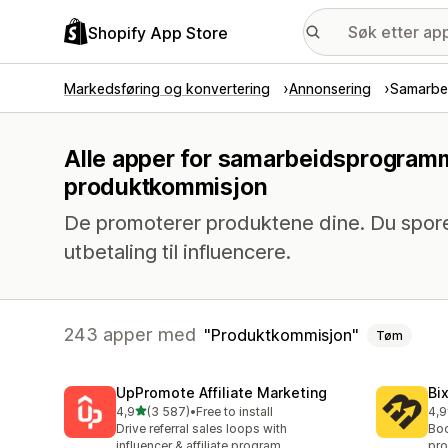
Shopify App Store
Markedsføring og konvertering
Annonsering
Samarbe
Alle apper for samarbeidsprogram
produktkommisjon
De promoterer produktene dine. Du sporer
utbetaling til influencere.
243 apper med
Produktkommisjon
Tøm
UpPromote Affiliate Marketing
Bi
av 5 stjerner
4,9
(3 587)
•
Free to install
4,9
Totalt 3587 omtaler
Tot
Drive referral sales loops with
Boo
influencer & affiliate program
pro