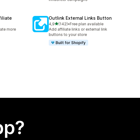
iliate
Outlink External Links Button
av 5 stjerner
4,9
(142)
•
Free plan available
Totalt 142 omtaler
rate more
Add affiliate links or external link
buttons to your store
Built for Shopify
app?