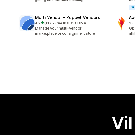
Multi Vendor ‑ Puppet Vendors
Aw
av 5 stjerner
4,9
(117)
•
Free trial available
2,0
Totalt 117 omtaler
Tot
Manage your multi-vendor
Øk 
marketplace or consignment store
aff
Vil