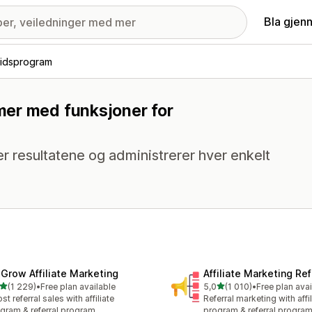
Bla gjen
idsprogram
mer med funksjoner for
 resultatene og administrerer hver enkelt
xGrow Affiliate Marketing
Affiliate Marketing Ref
av 5 stjerner
av 5 stjerner
(1 229)
•
Free plan available
5,0
(1 010)
•
Free plan avai
alt 1229 omtaler
Totalt 1010 omtaler
st referral sales with affiliate
Referral marketing with affil
gram & referral program
program & referral progra