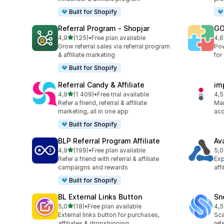
Built for Shopify
Referral Program ‑ Shopjar
GO
av 5 stjerner
4,9
(125)
•
Free plan available
4,6
Totalt 125 omtaler
Tot
Grow referral sales via referral program
Pow
& affiliate marketing
for
Built for Shopify
Referral Candy & Affiliate
im
av 5 stjerner
4,9
(1 409)
•
Free trial available
4,5
Totalt 1409 omtaler
Tot
Refer a friend, referral & affiliate
Man
marketing, all in one app
acq
Built for Shopify
BLP Referral Program Affiliate
Av
av 5 stjerner
4,9
(199)
•
Free plan available
5,0
Totalt 199 omtaler
Tot
Refer a friend with referral & affiliate
Exp
campaigns and rewards
aff
Built for Shopify
BL External Links Button
Sn
av 5 stjerner
5,0
(18)
•
Free plan available
4,5
Totalt 18 omtaler
Tot
External links button for purchases,
Sca
affiliates & dropshipping
ref