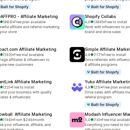
Built for Shopify
Built for Shopify
AFFPRO ‑ Affiliate Marketing
Shopify Collabs
av 5 stjerner
av 5 stjerner
(883)
•
Free plan available
4,0
(384)
•
Free to install
alt 883 omtaler
Totalt 384 omtaler
erful affiliate and referral marketing
Work with influencers to p
 your store
brand and drive sales
pact.com Affiliate Marketing
Simple Affiliate Marke
av 5 stjerner
av 5 stjerner
(193)
•
Free trial available
4,9
(117)
•
Free to install
alt 193 omtaler
Totalt 117 omtaler
age affiliates & influencers to
Drive referrals with influen
uire new customers
& affiliate programs
Built for Shopify
antLink Affiliate Marketing
Yuko Affiliate Marketi
av 5 stjerner
av 5 stjerner
(22)
•
Free to install
4,9
(25)
•
Free plan availa
alt 22 omtaler
Totalt 25 omtaler
and your business with quality
Drive sales with affiliate m
iliates & influencers
referral program
Built for Shopify
owball: Affiliate Marketing
Modash Influencer Ma
av 5 stjerner
av 5 stjerner
(194)
•
From $249/month
5,0
(14)
•
Free trial availab
alt 194 omtaler
Totalt 14 omtaler
le your influencer, affiliate, and
Everything you need to run
erral marketing
influencer campaigns