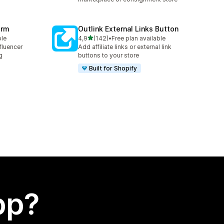
orm
Outlink External Links Button
av 5 stjerner
ble
4,9
(142)
•
Free plan available
Totalt 142 omtaler
fluencer
Add affiliate links or external link
g
buttons to your store
Built for Shopify
app?