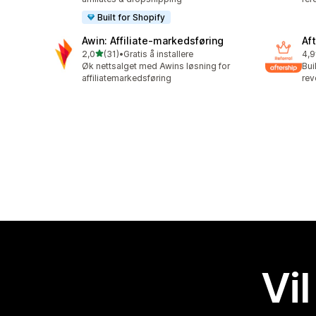
Built for Shopify
Awin: Affiliate‑markedsføring
Aft
av 5 stjerner
2,0
(31)
•
Gratis å installere
4,9
Totalt 31 omtaler
Tot
Øk nettsalget med Awins løsning for
Bui
affiliatemarkedsføring
rev
Vil