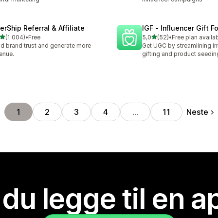
erShip Referral & Affiliate
IGF ‑ Influencer Gift F
av 5 stjerner
av 5 stjerner
(1 004)
•
Free
5,0
(52)
•
Free plan availa
alt 1004 omtaler
Totalt 52 omtaler
ld brand trust and generate more
Get UGC by streamlining in
enue.
gifting and product seedin
Neste
1
2
3
4
…
11
 du legge til en 