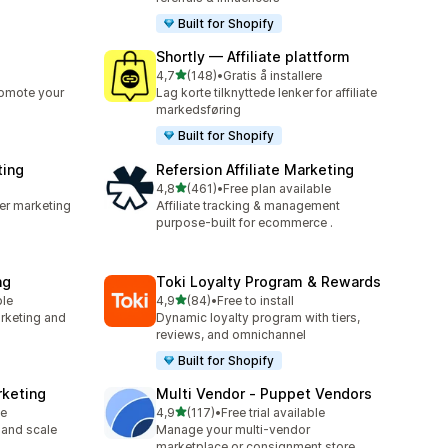
Built for Shopify
Shortly — Affiliate plattform
av 5 stjerner
4,7
(148)
•
Gratis å installere
Totalt 148 omtaler
romote your
Lag korte tilknyttede lenker for affiliate
markedsføring
Built for Shopify
ting
Refersion Affiliate Marketing
av 5 stjerner
4,8
(461)
•
Free plan available
Totalt 461 omtaler
cer marketing
Affiliate tracking & management
purpose-built for ecommerce .
ng
Toki Loyalty Program & Rewards
av 5 stjerner
ble
4,9
(84)
•
Free to install
Totalt 84 omtaler
arketing and
Dynamic loyalty program with tiers,
reviews, and omnichannel
Built for Shopify
rketing
Multi Vendor ‑ Puppet Vendors
av 5 stjerner
le
4,9
(117)
•
Free trial available
Totalt 117 omtaler
 and scale
Manage your multi-vendor
marketplace or consignment store