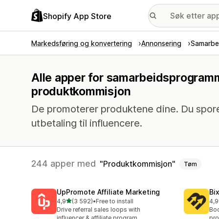
Shopify App Store
Markedsføring og konvertering
Annonsering
Samarbe
Alle apper for samarbeidsprogram
produktkommisjon
De promoterer produktene dine. Du sporer
utbetaling til influencere.
244 apper med
Produktkommisjon
Tøm
UpPromote Affiliate Marketing
Bi
av 5 stjerner
4,9
(3 592)
•
Free to install
4,9
Totalt 3592 omtaler
Tot
Drive referral sales loops with
Boo
influencer & affiliate program
pro