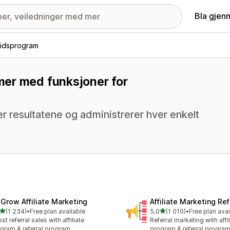
Bla gjen
idsprogram
mer med funksjoner for
 resultatene og administrerer hver enkelt
xGrow Affiliate Marketing
Affiliate Marketing Ref
av 5 stjerner
av 5 stjerner
(1 234)
•
Free plan available
5,0
(1 010)
•
Free plan avai
alt 1234 omtaler
Totalt 1010 omtaler
st referral sales with affiliate
Referral marketing with affil
gram & referral program
program & referral progra