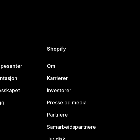
Shopify
lpesenter
Om
ntasjon
Karrierer
lesskapet
Investorer
gg
Presse og media
Partnere
Samarbeidspartnere
Juridisk