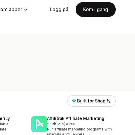
nom apper
Logg på
Kom i gang
Built for Shopify
errLy
Affilitrak Affiliate Marketing
av 5 stjerner
lable
5,0
(215)
•
Free
Totalt 215 omtaler
iate
Run affiliate marketing programs with
m
referrals & influencers