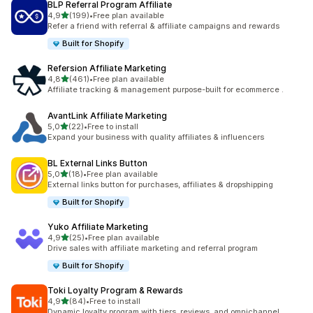
BLP Referral Program Affiliate
na 5 gwiazdek
4,9
(199)
•
Free plan available
Łączna liczba recenzji: 199
Refer a friend with referral & affiliate campaigns and rewards
Built for Shopify
Refersion Affiliate Marketing
na 5 gwiazdek
4,8
(461)
•
Free plan available
Łączna liczba recenzji: 461
Affiliate tracking & management purpose-built for ecommerce .
AvantLink Affiliate Marketing
na 5 gwiazdek
5,0
(22)
•
Free to install
Łączna liczba recenzji: 22
Expand your business with quality affiliates & influencers
BL External Links Button
na 5 gwiazdek
5,0
(18)
•
Free plan available
Łączna liczba recenzji: 18
External links button for purchases, affiliates & dropshipping
Built for Shopify
Yuko Affiliate Marketing
na 5 gwiazdek
4,9
(25)
•
Free plan available
Łączna liczba recenzji: 25
Drive sales with affiliate marketing and referral program
Built for Shopify
Toki Loyalty Program & Rewards
na 5 gwiazdek
4,9
(84)
•
Free to install
Łączna liczba recenzji: 84
Dynamic loyalty program with tiers, reviews, and omnichannel