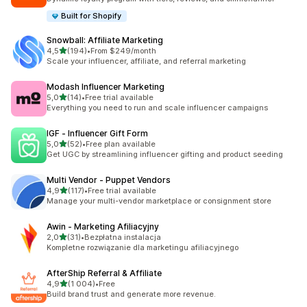
Built for Shopify
Snowball: Affiliate Marketing
na 5 gwiazdek
4,5
(194)
•
From $249/month
Łączna liczba recenzji: 194
Scale your influencer, affiliate, and referral marketing
Modash Influencer Marketing
na 5 gwiazdek
5,0
(14)
•
Free trial available
Łączna liczba recenzji: 14
Everything you need to run and scale influencer campaigns
IGF ‑ Influencer Gift Form
na 5 gwiazdek
5,0
(52)
•
Free plan available
Łączna liczba recenzji: 52
Get UGC by streamlining influencer gifting and product seeding
Multi Vendor ‑ Puppet Vendors
na 5 gwiazdek
4,9
(117)
•
Free trial available
Łączna liczba recenzji: 117
Manage your multi-vendor marketplace or consignment store
Awin ‑ Marketing Afiliacyjny
na 5 gwiazdek
2,0
(31)
•
Bezpłatna instalacja
Łączna liczba recenzji: 31
Kompletne rozwiązanie dla marketingu afiliacyjnego
AfterShip Referral & Affiliate
na 5 gwiazdek
4,9
(1 004)
•
Free
Łączna liczba recenzji: 1004
Build brand trust and generate more revenue.