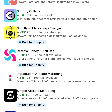
Powerful affiliate and referral marketing for your store
Shopify Collabs
na 5 gwiazdek
4,0
(384)
•
Free to install
Łączna liczba recenzji: 384
Work with influencers to promote your brand and drive sales
Shortly — Marketing afiliacyjn
na 5 gwiazdek
4,7
(148)
•
Bezpłatna instalacja
Łączna liczba recenzji: 148
Utwórz linki partnerskie do marketingu afiliacyjnego
Built for Shopify
Referral Candy & Affiliate
na 5 gwiazdek
4,9
(1 409)
•
Free trial available
Łączna liczba recenzji: 1409
Refer a friend, referral & affiliate marketing, all in one app
Built for Shopify
impact.com Affiliate Marketing
na 5 gwiazdek
4,5
(193)
•
Free trial available
Łączna liczba recenzji: 193
Manage affiliates & influencers to acquire new customers
Simple Affiliate Marketing
na 5 gwiazdek
4,9
(117)
•
Free to install
Łączna liczba recenzji: 117
Drive referrals with influencer marketing & affiliate programs
Built for Shopify