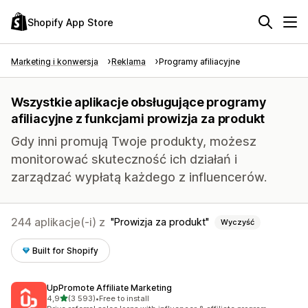
Shopify App Store
Marketing i konwersja
Reklama
Programy afiliacyjne
Wszystkie aplikacje obsługujące programy
afiliacyjne z funkcjami prowizja za produkt
Gdy inni promują Twoje produkty, możesz
monitorować skuteczność ich działań i
zarządzać wypłatą każdego z influencerów.
244 aplikacje(-i) z
Prowizja za produkt
Wyczyść
Built for Shopify
UpPromote Affiliate Marketing
na 5 gwiazdek
4,9
(3 593)
•
Free to install
Łączna liczba recenzji: 3593