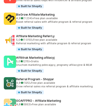
Drive referral sales loops with influencer & affiliate program
Built for Shopify
BixGrow Affiliate Marketing
na 5 gwiazdek
4,9
(1 234)
•
Free plan available
Łączna liczba recenzji: 1234
Boost referral sales with affiliate program & referral program
Built for Shopify
Affiliate Marketing ReferrLy
na 5 gwiazdek
5,0
(1 010)
•
Free plan available
Łączna liczba recenzji: 1010
Referral marketing with affiliate program & referral program
Built for Shopify
Affilitrak Marketing afiliacyj
na 5 gwiazdek
5,0
(215)
•
Gratis
Łączna liczba recenzji: 215
Uruchom marketing polecający, programy afiliacyjne & MLM
Built for Shopify
Referral Program ‑ Shopjar
na 5 gwiazdek
4,9
(125)
•
Free plan available
Łączna liczba recenzji: 125
Grow referral sales via referral program & affiliate marketing
Built for Shopify
GOAFFPRO ‑ Affiliate Marketing
na 5 gwiazdek
4,6
(883)
•
Free plan available
Łączna liczba recenzji: 883