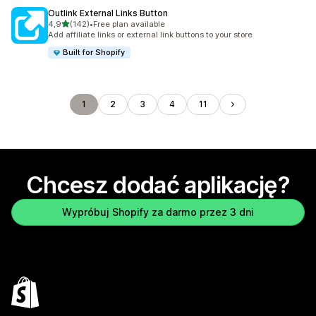
Outlink External Links Button
na 5 gwiazdek
4,9
(142)
•
Free plan available
Łączna liczba recenzji: 142
Add affiliate links or external link buttons to your store
Built for Shopify
1
2
3
4
11
Chcesz dodać aplikację?
Wypróbuj Shopify za darmo przez 3 dni