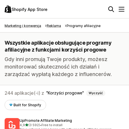
Shopify App Store
Marketing i konwersja
Reklama
Programy afiliacyjne
Wszystkie aplikacje obsługujące programy
afiliacyjne z funkcjami korzyści progowe
Gdy inni promują Twoje produkty, możesz
monitorować skuteczność ich działań i
zarządzać wypłatą każdego z influencerów.
244 aplikacje(-i) z
Korzyści progowe
Wyczyść
Built for Shopify
UpPromote Affiliate Marketing
na 5 gwiazdek
4,9
(3 592)
•
Free to install
Łączna liczba recenzji: 3592