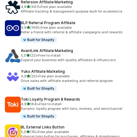
Refersion Affiliate Marketing
na 5 gwiazdek
4,8
(461)
•
Free plan available
Łączna liczba recenzji: 461
Affiliate tracking & management purpose-built for ecommerce .
BLP Referral Program Affiliate
na 5 gwiazdek
4,9
(199)
•
Free plan available
Łączna liczba recenzji: 199
Refer a friend with referral & affiliate campaigns and rewards
Built for Shopify
AvantLink Affiliate Marketing
na 5 gwiazdek
5,0
(22)
•
Free to install
Łączna liczba recenzji: 22
Expand your business with quality affiliates & influencers
Yuko Affiliate Marketing
na 5 gwiazdek
4,9
(25)
•
Free plan available
Łączna liczba recenzji: 25
Drive sales with affiliate marketing and referral program
Built for Shopify
Toki Loyalty Program & Rewards
na 5 gwiazdek
4,9
(84)
•
Free to install
Łączna liczba recenzji: 84
Dynamic loyalty program with tiers, reviews, and omnichannel
Built for Shopify
BL External Links Button
na 5 gwiazdek
5,0
(18)
•
Free plan available
Łączna liczba recenzji: 18
External links button for purchases, affiliates & dropshipping