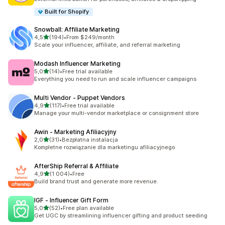
Built for Shopify
Snowball: Affiliate Marketing
na 5 gwiazdek
4,5
(194)
•
From $249/month
Łączna liczba recenzji: 194
Scale your influencer, affiliate, and referral marketing
Modash Influencer Marketing
na 5 gwiazdek
5,0
(14)
•
Free trial available
Łączna liczba recenzji: 14
Everything you need to run and scale influencer campaigns
Multi Vendor ‑ Puppet Vendors
na 5 gwiazdek
4,9
(117)
•
Free trial available
Łączna liczba recenzji: 117
Manage your multi-vendor marketplace or consignment store
Awin ‑ Marketing Afiliacyjny
na 5 gwiazdek
2,0
(31)
•
Bezpłatna instalacja
Łączna liczba recenzji: 31
Kompletne rozwiązanie dla marketingu afiliacyjnego
AfterShip Referral & Affiliate
na 5 gwiazdek
4,9
(1 004)
•
Free
Łączna liczba recenzji: 1004
Build brand trust and generate more revenue.
IGF ‑ Influencer Gift Form
na 5 gwiazdek
5,0
(52)
•
Free plan available
Łączna liczba recenzji: 52
Get UGC by streamlining influencer gifting and product seeding