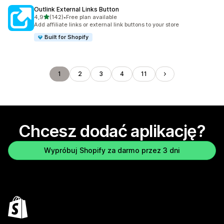
Outlink External Links Button
na 5 gwiazdek
4,9
(142)
•
Free plan available
Łączna liczba recenzji: 142
Add affiliate links or external link buttons to your store
Built for Shopify
1
2
3
4
11
Chcesz dodać aplikację?
Wypróbuj Shopify za darmo przez 3 dni