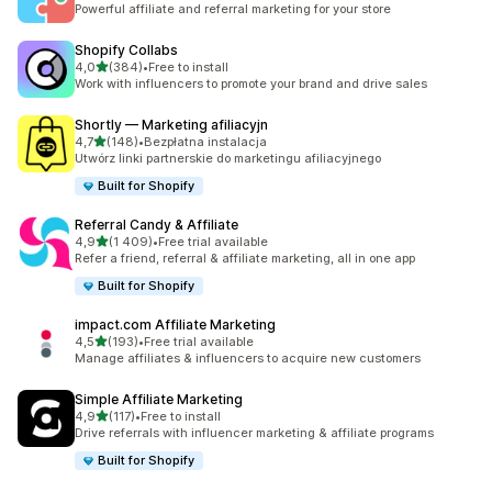
Powerful affiliate and referral marketing for your store
Shopify Collabs
na 5 gwiazdek
4,0
(384)
•
Free to install
Łączna liczba recenzji: 384
Work with influencers to promote your brand and drive sales
Shortly — Marketing afiliacyjn
na 5 gwiazdek
4,7
(148)
•
Bezpłatna instalacja
Łączna liczba recenzji: 148
Utwórz linki partnerskie do marketingu afiliacyjnego
Built for Shopify
Referral Candy & Affiliate
na 5 gwiazdek
4,9
(1 409)
•
Free trial available
Łączna liczba recenzji: 1409
Refer a friend, referral & affiliate marketing, all in one app
Built for Shopify
impact.com Affiliate Marketing
na 5 gwiazdek
4,5
(193)
•
Free trial available
Łączna liczba recenzji: 193
Manage affiliates & influencers to acquire new customers
Simple Affiliate Marketing
na 5 gwiazdek
4,9
(117)
•
Free to install
Łączna liczba recenzji: 117
Drive referrals with influencer marketing & affiliate programs
Built for Shopify