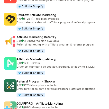
Drive referral sales loops with influencer & affiliate program
Built for Shopify
BixGrow Affiliate Marketing
na 5 gwiazdek
4,9
(1 234)
•
Free plan available
Łączna liczba recenzji: 1234
Boost referral sales with affiliate program & referral program
Built for Shopify
Affiliate Marketing ReferrLy
na 5 gwiazdek
5,0
(1 010)
•
Free plan available
Łączna liczba recenzji: 1010
Referral marketing with affiliate program & referral program
Built for Shopify
Affilitrak Marketing afiliacyj
na 5 gwiazdek
5,0
(215)
•
Gratis
Łączna liczba recenzji: 215
Uruchom marketing polecający, programy afiliacyjne & MLM
Built for Shopify
Referral Program ‑ Shopjar
na 5 gwiazdek
4,9
(125)
•
Free plan available
Łączna liczba recenzji: 125
Grow referral sales via referral program & affiliate marketing
Built for Shopify
GOAFFPRO ‑ Affiliate Marketing
na 5 gwiazdek
4,6
(883)
•
Free plan available
Łączna liczba recenzji: 883