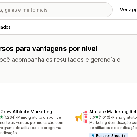
Ver ap
liados
rsos para vantagens por nível
 você acompanha os resultados e gerencia o
xGrow Affiliate Marketing
Affiliate Marketing Ref
de 5 estrelas
de 5 estrelas
(1.234)
•
Plano gratuito disponível
5,0
(1.010)
•
Plano gratuit
4 avaliações ao todo
1010 avaliações ao todo
ente as vendas por indicação com
Marketing de indicação c
rograma de afiliados e o programa
de afiliados e de indicação
indicação
Built for Shopify