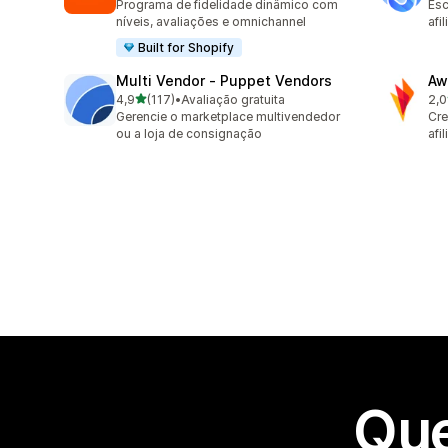
Programa de fidelidade dinâmico com
Esc
níveis, avaliações e omnichannel
afi
Built for Shopify
Multi Vendor ‑ Puppet Vendors
Aw
de 5 estrelas
4,9
(117)
•
Avaliação gratuita
2,0
117 avaliações ao todo
31 
Gerencie o marketplace multivendedor
Cre
ou a loja de consignação
afi
Que