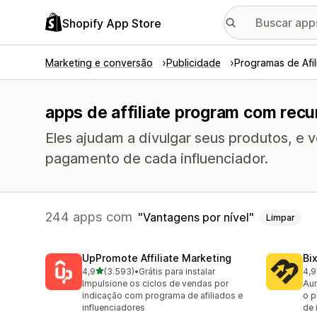
Shopify App Store
Marketing e conversão
Publicidade
Programas de Afi
apps de affiliate program com recu
Eles ajudam a divulgar seus produtos, e
pagamento de cada influenciador.
244 apps com
Vantagens por nível
Limpar
UpPromote Affiliate Marketing
Bi
de 5 estrelas
4,9
(3.593)
•
Grátis para instalar
4,9
3593 avaliações ao todo
123
Impulsione os ciclos de vendas por
Aum
indicação com programa de afiliados e
o p
influenciadores
de 