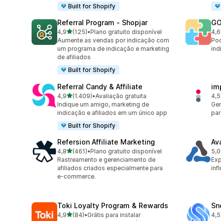
Built for Shopify
Referral Program ‑ Shopjar
GO
de 5 estrelas
4,9
(125)
•
Plano gratuito disponível
4,6
125 avaliações ao todo
883
Aumente as vendas por indicação com
Pod
um programa de indicação e marketing
ind
de afiliados
Built for Shopify
Referral Candy & Affiliate
im
de 5 estrelas
4,9
(1.409)
•
Avaliação gratuita
4,5
1409 avaliações ao todo
193
Indique um amigo, marketing de
Ger
indicação e afiliados em um único app
par
Built for Shopify
Refersion Affiliate Marketing
Av
de 5 estrelas
4,8
(461)
•
Plano gratuito disponível
5,0
461 avaliações ao todo
22 
Rastreamento e gerenciamento de
Exp
afiliados criados especialmente para
inf
e-commerce.
Toki Loyalty Program & Rewards
Sn
de 5 estrelas
4,9
(84)
•
Grátis para instalar
4,5
84 avaliações ao todo
194