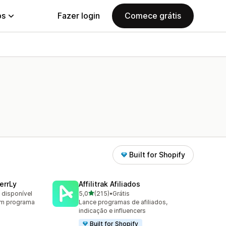
ps
Fazer login
Comece grátis
Built for Shopify
errLy
Affilitrak Afiliados
de 5 estrelas
o disponível
5,0
(215)
•
Grátis
215 avaliações ao todo
om programa
Lance programas de afiliados,
indicação e influencers
Built for Shopify