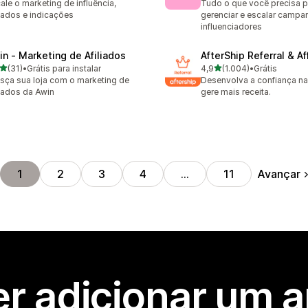
ale o marketing de influência,
Tudo o que você precisa p
liados e indicações
gerenciar e escalar camp
influenciadores
in ‑ Marketing de Afiliados
AfterShip Referral & Aff
de 5 estrelas
de 5 estrelas
(31)
•
Grátis para instalar
4,9
(1.004)
•
Grátis
avaliações ao todo
1004 avaliações ao todo
sça sua loja com o marketing de
Desenvolva a confiança na
liados da Awin
gere mais receita.
Avançar
1
2
3
4
…
11
r adicionar um 