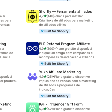
Shortly — Ferramenta afiliados
de 5 estrelas
alar
4,7
(148)
•
Grátis para instalar
148 avaliações ao todo
res para
Criar links de afiliados para marketing
 vendas
de afiliados e links
Built for Shopify
ting
BLP Referral Program Affiliate
de 5 estrelas
alar
4,9
(199)
•
Plano gratuito disponível
199 avaliações ao todo
ramas de
Indique um amigo com campanhas e
fluência
recompensas de indicação e afiliados
Built for Shopify
Yuko Affiliate Marketing
de 5 estrelas
isponível
4,9
(25)
•
Plano gratuito disponível
25 avaliações ao todo
or produto,
Impulsione as vendas com o marketing
de afiliados e programas de
indicações
Built for Shopify
rketing
IGF ‑ Influencer Gift Form
de 5 estrelas
ta
5,0
(52)
•
Plano gratuito disponível
52 avaliações ao todo