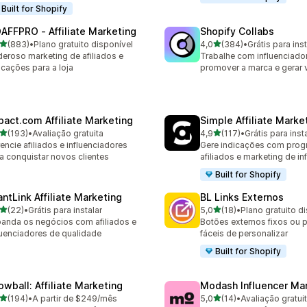
Built for Shopify
AFFPRO ‑ Affiliate Marketing
Shopify Collabs
de 5 estrelas
de 5 estrelas
(883)
•
Plano gratuito disponível
4,0
(384)
•
Grátis para inst
 avaliações ao todo
384 avaliações ao todo
eroso marketing de afiliados e
Trabalhe com influenciado
icações para a loja
promover a marca e gerar
pact.com Affiliate Marketing
Simple Affiliate Marke
de 5 estrelas
de 5 estrelas
(193)
•
Avaliação gratuita
4,9
(117)
•
Grátis para inst
 avaliações ao todo
117 avaliações ao todo
encie afiliados e influenciadores
Gere indicações com prog
a conquistar novos clientes
afiliados e marketing de in
Built for Shopify
antLink Affiliate Marketing
BL Links Externos
de 5 estrelas
de 5 estrelas
(22)
•
Grátis para instalar
5,0
(18)
•
Plano gratuito d
avaliações ao todo
18 avaliações ao todo
anda os negócios com afiliados e
Botões externos fixos ou p
luenciadores de qualidade
fáceis de personalizar
Built for Shopify
owball: Affiliate Marketing
Modash Influencer Ma
de 5 estrelas
de 5 estrelas
(194)
•
A partir de $249/mês
5,0
(14)
•
Avaliação gratui
 avaliações ao todo
14 avaliações ao todo