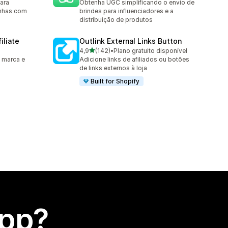
ara
Obtenha UGC simplificando o envio de
anhas com
brindes para influenciadores e a
distribuição de produtos
iliate
Outlink External Links Button
de 5 estrelas
4,9
(142)
•
Plano gratuito disponível
142 avaliações ao todo
 marca e
Adicione links de afiliados ou botões
de links externos à loja
Built for Shopify
app?