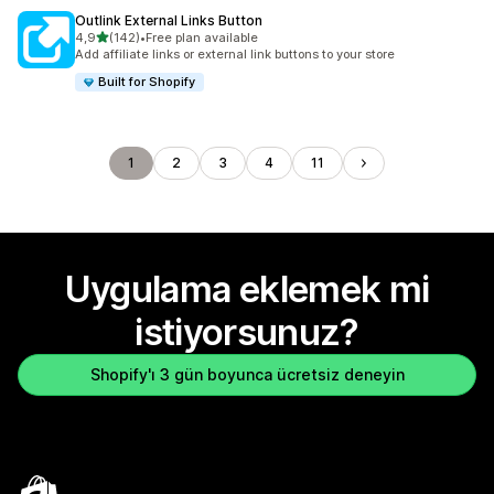
Outlink External Links Button
5 yıldız üzerinden
4,9
(142)
•
Free plan available
toplam 142 değerlendirme
Add affiliate links or external link buttons to your store
Built for Shopify
1
2
3
4
11
Uygulama eklemek mi
istiyorsunuz?
Shopify'ı 3 gün boyunca ücretsiz deneyin