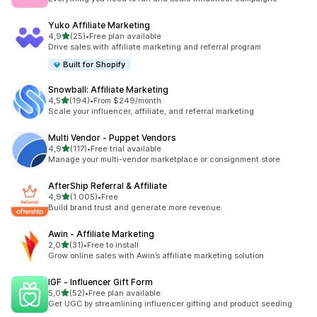
Yuko Affiliate Marketing
5 yıldız üzerinden
4,9
(25)
•
Free plan available
toplam 25 değerlendirme
Drive sales with affiliate marketing and referral program
Built for Shopify
Snowball: Affiliate Marketing
5 yıldız üzerinden
4,5
(194)
•
From $249/month
toplam 194 değerlendirme
Scale your influencer, affiliate, and referral marketing
Multi Vendor ‑ Puppet Vendors
5 yıldız üzerinden
4,9
(117)
•
Free trial available
toplam 117 değerlendirme
Manage your multi-vendor marketplace or consignment store
AfterShip Referral & Affiliate
5 yıldız üzerinden
4,9
(1.005)
•
Free
toplam 1005 değerlendirme
Build brand trust and generate more revenue.
Awin ‑ Affiliate Marketing
5 yıldız üzerinden
2,0
(31)
•
Free to install
toplam 31 değerlendirme
Grow online sales with Awin’s affiliate marketing solution
IGF ‑ Influencer Gift Form
5 yıldız üzerinden
5,0
(52)
•
Free plan available
toplam 52 değerlendirme
Get UGC by streamlining influencer gifting and product seeding