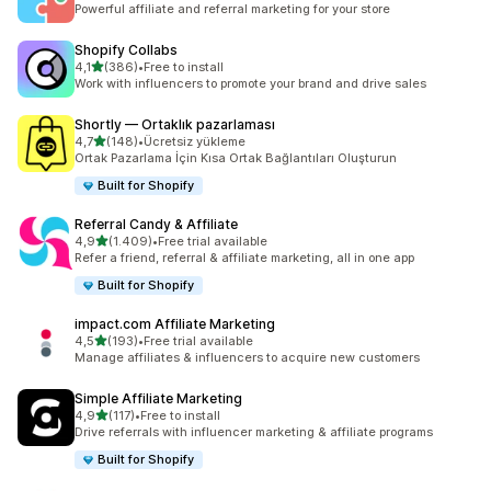
Powerful affiliate and referral marketing for your store
Shopify Collabs
5 yıldız üzerinden
4,1
(386)
•
Free to install
toplam 386 değerlendirme
Work with influencers to promote your brand and drive sales
Shortly — Ortaklık pazarlaması
5 yıldız üzerinden
4,7
(148)
•
Ücretsiz yükleme
toplam 148 değerlendirme
Ortak Pazarlama İçin Kısa Ortak Bağlantıları Oluşturun
Built for Shopify
Referral Candy & Affiliate
5 yıldız üzerinden
4,9
(1.409)
•
Free trial available
toplam 1409 değerlendirme
Refer a friend, referral & affiliate marketing, all in one app
Built for Shopify
impact.com Affiliate Marketing
5 yıldız üzerinden
4,5
(193)
•
Free trial available
toplam 193 değerlendirme
Manage affiliates & influencers to acquire new customers
Simple Affiliate Marketing
5 yıldız üzerinden
4,9
(117)
•
Free to install
toplam 117 değerlendirme
Drive referrals with influencer marketing & affiliate programs
Built for Shopify