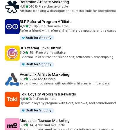
Refersion Affiliate Marketing
5 yıldız üzerinden
4,8
(461)
•
Free plan available
toplam 461 değerlendirme
Affiliate tracking & management purpose-built for ecommerce .
BLP Referral Program Affiliate
5 yıldız üzerinden
4,9
(199)
•
Free plan available
toplam 199 değerlendirme
Refer a friend with referral & affiliate campaigns and rewards
Built for Shopify
BL External Links Button
5 yıldız üzerinden
5,0
(18)
•
Free plan available
toplam 18 değerlendirme
External links button for purchases, affiliates & dropshipping
Built for Shopify
AvantLink Affiliate Marketing
5 yıldız üzerinden
5,0
(22)
•
Free to install
toplam 22 değerlendirme
Expand your business with quality affiliates & influencers
Toki Loyalty Program & Rewards
5 yıldız üzerinden
4,9
(84)
•
Free to install
toplam 84 değerlendirme
Dynamic loyalty program with tiers, reviews, and omnichannel
Built for Shopify
Modash Influencer Marketing
5 yıldız üzerinden
5,0
(14)
•
Free trial available
toplam 14 değerlendirme
Everything you need to run and scale influencer campaigns