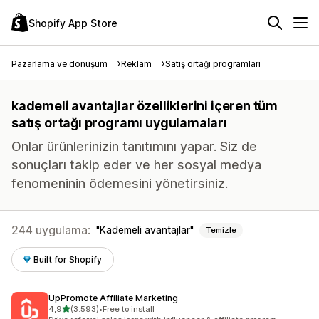
Shopify App Store
Pazarlama ve dönüşüm
Reklam
Satış ortağı programları
kademeli avantajlar özelliklerini içeren tüm
satış ortağı programı uygulamaları
Onlar ürünlerinizin tanıtımını yapar. Siz de
sonuçları takip eder ve her sosyal medya
fenomeninin ödemesini yönetirsiniz.
244 uygulama:
Kademeli avantajlar
Temizle
Built for Shopify
UpPromote Affiliate Marketing
5 yıldız üzerinden
4,9
(3.593)
•
Free to install
toplam 3593 değerlendirme