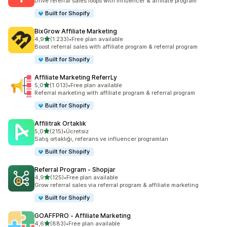
Drive referral sales loops with influencer & affiliate program
Built for Shopify
BixGrow Affiliate Marketing
5 yıldız üzerinden
4,9
(1.233)
•
Free plan available
toplam 1233 değerlendirme
Boost referral sales with affiliate program & referral program
Built for Shopify
Affiliate Marketing ReferrLy
5 yıldız üzerinden
5,0
(1.013)
•
Free plan available
toplam 1013 değerlendirme
Referral marketing with affiliate program & referral program
Built for Shopify
Affilitrak Ortaklık
5 yıldız üzerinden
5,0
(215)
•
Ücretsiz
toplam 215 değerlendirme
Satış ortaklığı, referans ve influencer programları
Built for Shopify
Referral Program ‑ Shopjar
5 yıldız üzerinden
4,9
(125)
•
Free plan available
toplam 125 değerlendirme
Grow referral sales via referral program & affiliate marketing
Built for Shopify
GOAFFPRO ‑ Affiliate Marketing
5 yıldız üzerinden
4,6
(883)
•
Free plan available
toplam 883 değerlendirme