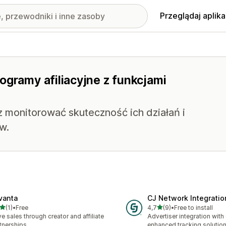
Przeglądaj aplika
ogramy afiliacyjne z funkcjami
 monitorować skuteczność ich działań i
w.
vanta
CJ Network Integratio
na 5 gwiazdek
na 5 gwiazdek
(1)
•
Free
4,7
(9)
•
Free to install
zna liczba recenzji: 1
Łączna liczba recenzji: 9
ve sales through creator and affiliate
Advertiser integration with
tnerships
enhanced tracking solutio