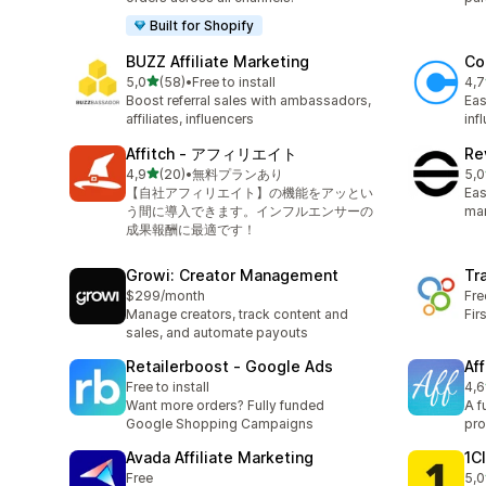
Built for Shopify
BUZZ Affiliate Marketing
Co
na 5 gwiazdek
5,0
(58)
•
Free to install
4,7
Łączna liczba recenzji: 58
Łąc
Boost referral sales with ambassadors,
Eas
affiliates, influencers
inf
Affitch ‑ アフィリエイト
Re
na 5 gwiazdek
4,9
(20)
•
無料プランあり
5,0
Łączna liczba recenzji: 20
Łąc
【自社アフィリエイト】の機能をアッとい
Eas
う間に導入できます。インフルエンサーの
mar
成果報酬に最適です！
Growi: Creator Management
Tr
$299/month
Fre
Manage creators, track content and
Fir
sales, and automate payouts
Retailerboost ‑ Google Ads
Aff
Free to install
4,6
Łąc
Want more orders? Fully funded
A f
Google Shopping Campaigns
pro
Avada Affiliate Marketing
1C
Free
5,0
Łąc