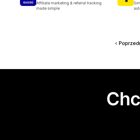
Affiliate marketing & referral tracking
Sim
made simple
aut
Poprzed
Chc