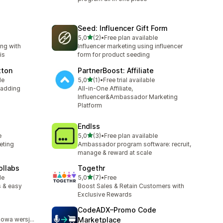
Seed: Influencer Gift Form
na 5 gwiazdek
5,0
(2)
•
Free plan available
Łączna liczba recenzji: 2
ing with
Influencer marketing using influencer
is
form for product seeding
tton
PartnerBoost: Affiliate
na 5 gwiazdek
le
5,0
(1)
•
Free trial available
Łączna liczba recenzji: 1
 adding
All-in-One Affiliate,
Influencer&Ambassador Marketing
Platform
Endlss
na 5 gwiazdek
e
5,0
(3)
•
Free plan available
Łączna liczba recenzji: 3
keting
Ambassador program software: recruit,
manage & reward at scale
ollabs
Togethr
na 5 gwiazdek
le
5,0
(7)
•
Free
Łączna liczba recenzji: 7
s & easy
Boost Sales & Retain Customers with
Exclusive Rewards
CodeADX–Promo Code
Dostępna darmowa wersja próbna
Marketplace