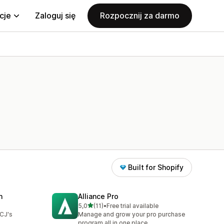
cje
Zaloguj się
Rozpocznij za darmo
Built for Shopify
n
Alliance Pro
na 5 gwiazdek
5,0
(11)
•
Free trial available
Łączna liczba recenzji: 11
 CJ's
Manage and grow your pro purchase
n
program all in one place