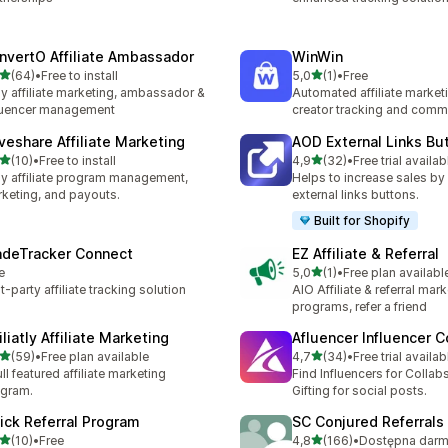
nvertO Affiliate Ambassador
WinWin
na 5 gwiazdek
na 5 gwiazdek
(64)
•
Free to install
5,0
(1)
•
Free
zna liczba recenzji: 64
Łączna liczba recenzji: 1
y affiliate marketing, ambassador &
Automated affiliate market
luencer management
creator tracking and comm
veshare Affiliate Marketing
AOD External Links Bu
na 5 gwiazdek
na 5 gwiazdek
(10)
•
Free to install
4,9
(32)
•
Free trial availab
zna liczba recenzji: 10
Łączna liczba recenzji: 32
y affiliate program management,
Helps to increase sales by
keting, and payouts.
external links buttons.
Built for Shopify
adeTracker Connect
EZ Affiliate & Referral
na 5 gwiazdek
e
5,0
(1)
•
Free plan availabl
Łączna liczba recenzji: 1
st-party affiliate tracking solution
AIO Affiliate & referral mar
programs, refer a friend
iliatly Affiliate Marketing
Afluencer Influencer C
na 5 gwiazdek
na 5 gwiazdek
(59)
•
Free plan available
4,7
(34)
•
Free trial availab
zna liczba recenzji: 59
Łączna liczba recenzji: 34
ull featured affiliate marketing
Find Influencers for Collab
gram.
Gifting for social posts.
lick Referral Program
SC Conjured Referrals
na 5 gwiazdek
na 5 gwiazdek
(10)
•
Free
4,8
(166)
•
zna liczba recenzji: 10
Łączna liczba recenzji: 166