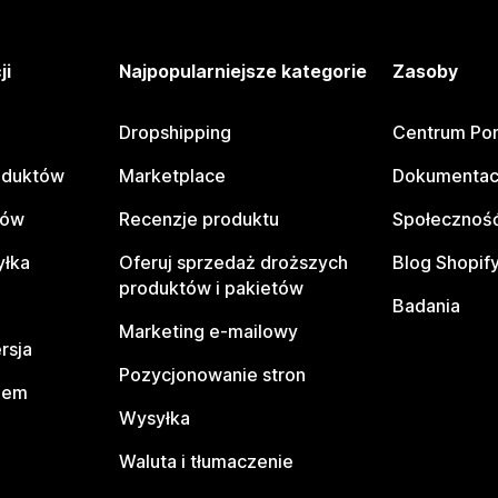
ji
Najpopularniejsze kategorie
Zasoby
Dropshipping
Centrum Po
oduktów
Marketplace
Dokumentac
tów
Recenzje produktu
Społeczność
yłka
Oferuj sprzedaż droższych
Blog Shopif
produktów i pakietów
Badania
Marketing e-mailowy
rsja
Pozycjonowanie stron
pem
Wysyłka
Waluta i tłumaczenie