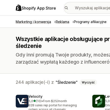
Shopify App Store
Marketing i konwersja
Reklama
Programy afiliacyjne
Wszystkie aplikacje obsługujące pr
śledzenie
Gdy inni promują Twoje produkty, możesz
zarządzać wypłatą każdego z influenceró
244 aplikacje(-i) z
Śledzenie
Wyczyść
Velocity
Le
na 5 gwiazdek
5,0
(10)
•
From $25/month
5,0
Łączna liczba recenzji: 10
Łąc
B2B sales rep portal for managing
Dri
orders across all channels.
par