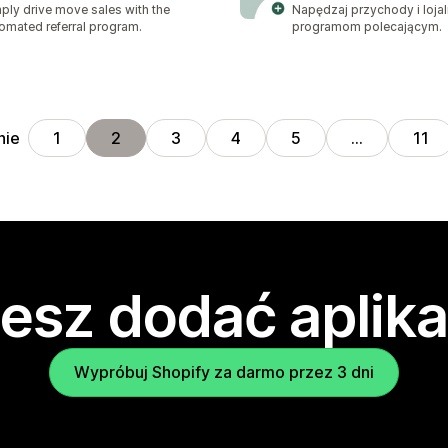
ply drive move sales with the
Napędzaj przychody i lojal
omated referral program.
programom polecającym.
nie
1
2
3
4
5
…
11
esz dodać aplika
Wypróbuj Shopify za darmo przez 3 dni