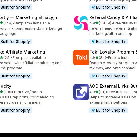
Built for Shopify
Built for Shopify
ortly — Marketing afiliacyjn
Referral Candy & Affili
na 5 gwiazdek
na 5 gwiazdek
(148)
•
Bezpłatna instalacja
4,9
(1 409)
•
Free trial avai
zna liczba recenzji: 148
Łączna liczba recenzji: 14
órz linki partnerskie do marketingu
Refer a friend, referral & affi
liacyjnego
marketing, all in one app
Built for Shopify
Built for Shopify
ko Affiliate Marketing
Toki Loyalty Program
na 5 gwiazdek
na 5 gwiazdek
(25)
•
Free plan available
4,9
(84)
•
Free to install
zna liczba recenzji: 25
Łączna liczba recenzji: 84
ve sales with affiliate marketing and
Dynamic loyalty program wi
erral program
reviews, and omnichannel
Built for Shopify
Built for Shopify
locity
AOD External Links Bu
na 5 gwiazdek
na 5 gwiazdek
(10)
•
From $25/month
4,9
(31)
•
Free trial availab
zna liczba recenzji: 10
Łączna liczba recenzji: 31
 sales rep portal for managing
Helps to increase sales by
ers across all channels.
external links buttons.
Built for Shopify
Built for Shopify