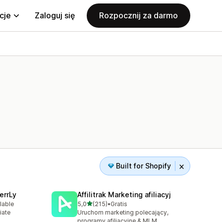
cje
Zaloguj się
Rozpocznij za darmo
Built for Shopify
errLy
Affilitrak Marketing afiliacyj
na 5 gwiazdek
lable
5,0
(215)
•
Gratis
0
Łączna liczba recenzji: 215
iate
Uruchom marketing polecający,
m
programy afiliacyjne & MLM