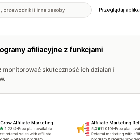
Przeglądaj aplika
ogramy afiliacyjne z funkcjami
 monitorować skuteczność ich działań i
w.
xGrow Affiliate Marketing
Affiliate Marketing Ref
na 5 gwiazdek
na 5 gwiazdek
(1 234)
•
Free plan available
5,0
(1 010)
•
Free plan avai
zna liczba recenzji: 1234
Łączna liczba recenzji: 101
st referral sales with affiliate
Referral marketing with affil
gram & referral program
program & referral progra