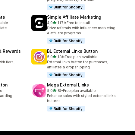
Built for Shopify
ate
Simple Affiliate Marketing
na 5 gwiazdek
lable
4,9
(117)
•
Free to install
09
Łączna liczba recenzji: 117
liate
Drive referrals with influencer marketing
& affiliate programs
Built for Shopify
 & Rewards
BL External Links Button
na 5 gwiazdek
5,0
(18)
•
Free plan available
Łączna liczba recenzji: 18
th tiers,
External links button for purchases,
affiliates & dropshipping
Built for Shopify
tton
Mega External Links
na 5 gwiazdek
le
5,0
(8)
•
Free plan available
Łączna liczba recenzji: 8
 adding
Enhance sales with styled external links
buttons
Built for Shopify