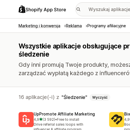
Shopify App Store
Marketing i konwersja
Reklama
Programy afiliacyjne
Wszystkie aplikacje obsługujące pr
śledzenie
Gdy inni promują Twoje produkty, możesz
zarządzać wypłatą każdego z influenceró
16 aplikacje(-i) z
Śledzenie
Wyczyść
UpPromote Affiliate Marketing
Bi
na 5 gwiazdek
4,9
(3 592)
•
Free to install
4,9
Łączna liczba recenzji: 3592
Łąc
Drive referral sales loops with
Boo
influencer & affiliate program
pro