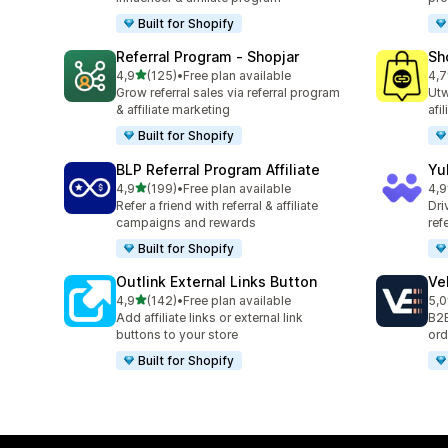
Built for Shopify
Referral Program ‑ Shopjar
Sh
na 5 gwiazdek
4,9
(125)
•
Free plan available
4,7
Łączna liczba recenzji: 125
Łąc
Grow referral sales via referral program
Utw
& affiliate marketing
afi
Built for Shopify
BLP Referral Program Affiliate
Yu
na 5 gwiazdek
4,9
(199)
•
Free plan available
4,9
Łączna liczba recenzji: 199
Łąc
Refer a friend with referral & affiliate
Dri
campaigns and rewards
ref
Built for Shopify
Outlink External Links Button
Ve
na 5 gwiazdek
4,9
(142)
•
Free plan available
5,0
Łączna liczba recenzji: 142
Łąc
Add affiliate links or external link
B2B
buttons to your store
ord
Built for Shopify