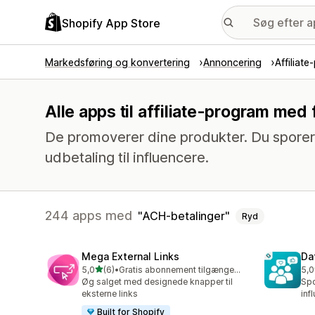
Shopify App Store
Markedsføring og konvertering
Annoncering
Affiliat
Alle apps til affiliate-program med
De promoverer dine produkter. Du sporer 
udbetaling til influencere.
244 apps med
ACH-betalinger
Ryd
Mega External Links
Da
ud af 5 stjerner
5,0
(6)
•
Gratis abonnement tilgængeligt
5,0
6 anmeldelser i alt
3 a
Øg salget med designede knapper til
Spo
eksterne links
inf
Built for Shopify