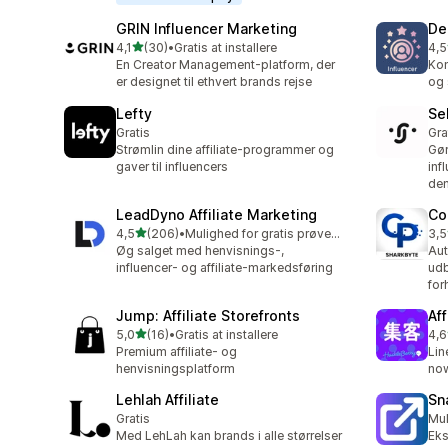
GRIN Influencer Marketing
De
ud af 5 stjerner
4,1
(30)
•
Gratis at installere
4,5
30 anmeldelser i alt
7 a
En Creator Management-platform, der
Kom
er designet til ethvert brands rejse
og 
Lefty
Se
Gratis
Gra
Strømlin dine affiliate-programmer og
Gør
gaver til influencers
inf
de
LeadDyno Affiliate Marketing
Co
ud af 5 stjerner
4,5
(206)
•
Mulighed for gratis prøveperiode
3,5
206 anmeldelser i alt
25 
Øg salget med henvisnings-,
Aut
influencer- og affiliate-markedsføring
udb
for
Jump: Affiliate Storefronts
Af
ud af 5 stjerner
5,0
(16)
•
Gratis at installere
4,6
16 anmeldelser i alt
65 
Premium affiliate- og
Lin
henvisningsplatform
now
Lehlah Affiliate
Sn
Gratis
Mul
Med LehLah kan brands i alle størrelser
Eks