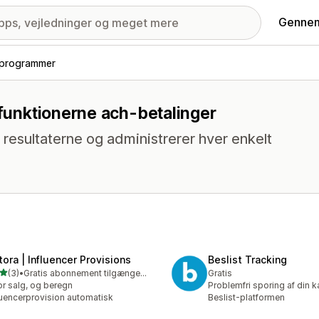
Gennem
e-programmer
 funktionerne ach-betalinger
resultaterne og administrerer hver enkelt
tora | Influencer Provisions
Beslist Tracking
ud af 5 stjerner
(3)
•
Gratis abonnement tilgængeligt
Gratis
nmeldelser i alt
r salg, og beregn
Problemfri sporing af din
luencerprovision automatisk
Beslist-platformen