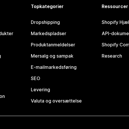
Topkategorier
Ressourcer
Dropshipping
Shopify Hjæ
dukter
Markedspladser
API-dokume
Produktanmeldelser
Shopify Co
g
Mersalg og sampak
Research
E-mailmarkedsføring
SEO
Levering
ion
Valuta og oversættelse