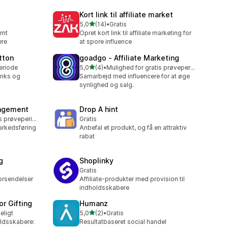
Kort link til affiliate market
ud af 5 stjerner
5,0
(14)
•
Gratis
14 anmeldelser i alt
emt
Opret kort link til affiliate marketing for
ere
at spore influence
tton
goadgo ‑ Affiliate Marketing
ud af 5 stjerner
eriode
5,0
(4)
•
Mulighed for gratis prøveperiode
4 anmeldelser i alt
links og
Samarbejd med influencere for at øge
synlighed og salg.
nagement
Drop A hint
Mulighed for gratis prøveperiode
Gratis
arkedsføring
Anbefal et produkt, og få en attraktiv
rabat
g
Shoplinky
Gratis
orsendelser
Affiliate-produkter med provision til
indholdsskabere
r Gifting
Humanz
ud af 5 stjerner
eligt
5,0
(2)
•
Gratis
2 anmeldelser i alt
oldsskabere:
Resultatbaseret social handel