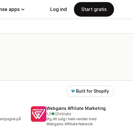
se apps
Log ind
Start gratis
Built for Shopify
Webgains Affiliate Marketing
ud af 5 stjerner
1,2
(2)
•
Gratis
2 anmeldelser i alt
 kampagne på
Øg dit salg i hele verden med
Webgains Affiliate Network