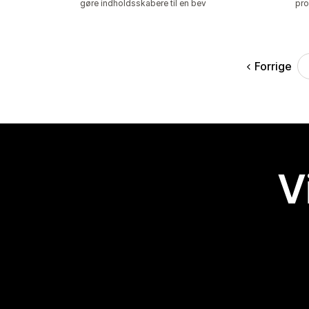
gøre indholdsskabere til en bev
pro
Forrige
V