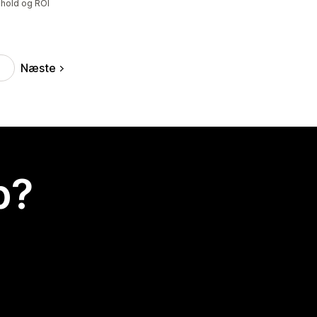
dhold og ROI
Næste
p?