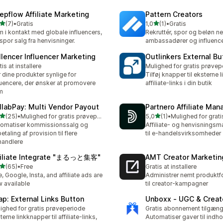
epflow Affiliate Marketing
Pattern Creators
ud af 5 stjerner
ud af 5 stjerner
(7)
•
Gratis
1,0
(1)
•
Gratis
nmeldelser i alt
1 anmeldelser i alt
 i kontakt med globale influencers,
Rekruttér, spor og beløn n
spor salg fra henvisninger.
ambassadører og influenc
llencer Influencer Marketing
Outlinkers External Bu
tis at installere
Mulighed for gratis prøvep
 dine produkter synlige for
Tilføj knapper til eksterne 
luencere, der ønsker at promovere
affiliate-links i din butik
m
llabPay: Multi Vendor Payout
Partnero Affiliate Ma
ud af 5 stjerner
ud af 5 stjerner
(25)
•
Mulighed for gratis prøveperiode
5,0
(1)
•
anmeldelser i alt
1 anmeldelser i alt
omatiser kommissionssalg og
Affiliate- og henvisningsm
etaling af provision til flere
til e-handelsvirksomheder
handlere
filiate Integrate "まるっと集客"
AMT Creator Marketin
ud af 5 stjerner
(65)
•
Free
Gratis at installere
anmeldelser i alt
e, Google, Insta, and affiliate ads are
Administrer nemt produktf
 available
til creator-kampagner
ap: External Links Button
Unboxx ‑ UGC & Creato
ighed for gratis prøveperiode
Gratis abonnement tilgæng
terne linkknapper til affiliate-links,
Automatiser gaver til indh