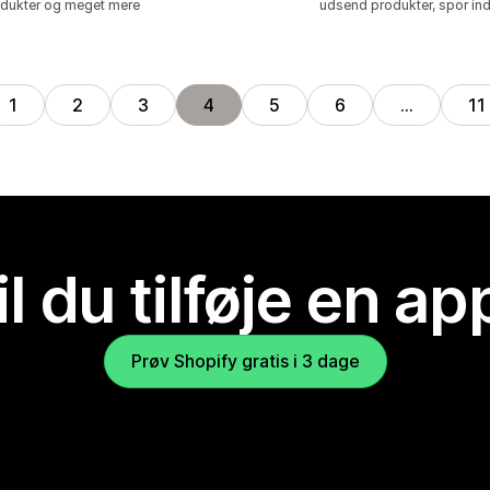
dukter og meget mere
udsend produkter, spor in
1
2
3
4
5
6
…
11
il du tilføje en ap
Prøv Shopify gratis i 3 dage