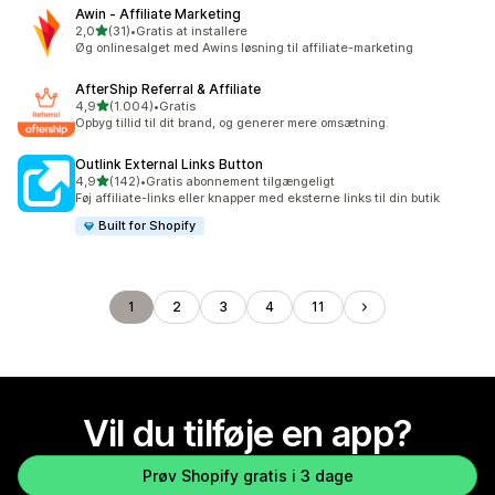
Awin ‑ Affiliate Marketing
ud af 5 stjerner
2,0
(31)
•
Gratis at installere
31 anmeldelser i alt
Øg onlinesalget med Awins løsning til affiliate-marketing
AfterShip Referral & Affiliate
ud af 5 stjerner
4,9
(1.004)
•
Gratis
1004 anmeldelser i alt
Opbyg tillid til dit brand, og generer mere omsætning.
Outlink External Links Button
ud af 5 stjerner
4,9
(142)
•
Gratis abonnement tilgængeligt
142 anmeldelser i alt
Føj affiliate-links eller knapper med eksterne links til din butik
Built for Shopify
1
2
3
4
11
Vil du tilføje en app?
Prøv Shopify gratis i 3 dage