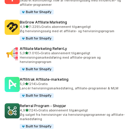
Skab et kontinuerligt flow af henvisningssalg med influencer- og
affiliate-programmer
Built for Shopify
BixGrow Affiliate Marketing
ud af 5 stjerner
4,9
(1.229)
•
Gratis abonnement tilgængeligt
1229 anmeldelser i alt
Øg henvisningssalg med et affiliate- og henvisningsprogram
Built for Shopify
Affiliate Marketing ReferrLy
ud af 5 stjerner
5,0
(1.010)
•
Gratis abonnement tilgængeligt
1010 anmeldelser i alt
Henvisningsmarkedsføring med affiliate-program og
henvisningsprogram
Built for Shopify
Affilitrak Affiliate‑marketing
ud af 5 stjerner
5,0
(214)
•
Gratis
214 anmeldelser i alt
Lancér henvisningsmarkedsføring, affiliate-programmer & MLM
Built for Shopify
Referral Program ‑ Shopjar
ud af 5 stjerner
4,9
(124)
•
Gratis abonnement tilgængeligt
124 anmeldelser i alt
Øg salget fra henvisninger via henvisningsprogrammer og affiliate-
markedsføring
Built for Shopify