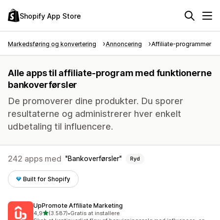
Shopify App Store
Markedsføring og konvertering
Annoncering
Affiliate-programmer
Alle apps til affiliate-program med funktionerne
bankoverførsler
De promoverer dine produkter. Du sporer
resultaterne og administrerer hver enkelt
udbetaling til influencere.
242 apps med
Bankoverførsler
Ryd
Built for Shopify
UpPromote Affiliate Marketing
ud af 5 stjerner
4,9
(3.587)
•
Gratis at installere
3587 anmeldelser i alt