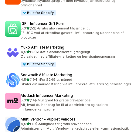
Dynamisk loyalitetsprogram med niveauer, anmeldelser og
omnichannel
Built for Shopify
IGF ‑ Influencer Gift Form
ud af 5 stjerner
5,0
(52)
•
Gratis abonnement tilgængeligt
52 anmeldelser i alt
Få UGC ved at strømline gaver til influencere og udsendelse af
produkter
Yuko Affiliate Marketing
ud af 5 stjerner
4,9
(25)
•
Gratis abonnement tilgængeligt
25 anmeldelser i alt
Øg salget med affiliate-marketing og henvisningsprogram
Built for Shopify
Snowball: Affiliate Marketing
ud af 5 stjerner
4,5
(194)
•
Fra $249 pr. måned
194 anmeldelser i alt
Skaler din markedsføring via influencere, affiliates og henvisninger
Modash Influencer Marketing
ud af 5 stjerner
5,0
(14)
•
Mulighed for gratis prøveperiode
14 anmeldelser i alt
Alt, hvad du har brug for til at administrere og skalere
influencerkampagner
Multi Vendor ‑ Puppet Vendors
ud af 5 stjerner
4,9
(117)
•
Mulighed for gratis prøveperiode
117 anmeldelser i alt
Administrer din Multi Vendor-markedsplads eller kommissionsbutik