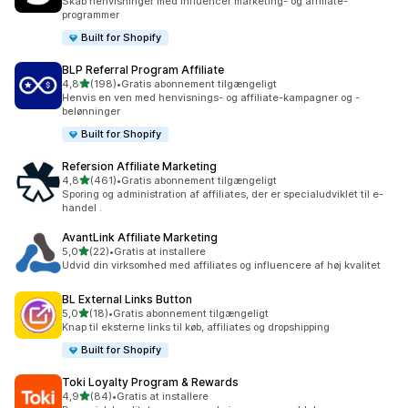
Skab henvisninger med influencer marketing- og affiliate-
programmer
Built for Shopify
BLP Referral Program Affiliate
ud af 5 stjerner
4,8
(198)
•
Gratis abonnement tilgængeligt
198 anmeldelser i alt
Henvis en ven med henvisnings- og affiliate-kampagner og -
belønninger
Built for Shopify
Refersion Affiliate Marketing
ud af 5 stjerner
4,8
(461)
•
Gratis abonnement tilgængeligt
461 anmeldelser i alt
Sporing og administration af affiliates, der er specialudviklet til e-
handel .
AvantLink Affiliate Marketing
ud af 5 stjerner
5,0
(22)
•
Gratis at installere
22 anmeldelser i alt
Udvid din virksomhed med affiliates og influencere af høj kvalitet
BL External Links Button
ud af 5 stjerner
5,0
(18)
•
Gratis abonnement tilgængeligt
18 anmeldelser i alt
Knap til eksterne links til køb, affiliates og dropshipping
Built for Shopify
Toki Loyalty Program & Rewards
ud af 5 stjerner
4,9
(84)
•
Gratis at installere
84 anmeldelser i alt