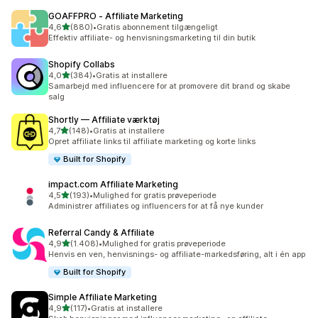
GOAFFPRO ‑ Affiliate Marketing
ud af 5 stjerner
4,6
(880)
•
Gratis abonnement tilgængeligt
880 anmeldelser i alt
Effektiv affiliate- og henvisningsmarketing til din butik
Shopify Collabs
ud af 5 stjerner
4,0
(384)
•
Gratis at installere
384 anmeldelser i alt
Samarbejd med influencere for at promovere dit brand og skabe
salg
Shortly — Affiliate værktøj
ud af 5 stjerner
4,7
(148)
•
Gratis at installere
148 anmeldelser i alt
Opret affiliate links til affiliate marketing og korte links
Built for Shopify
impact.com Affiliate Marketing
ud af 5 stjerner
4,5
(193)
•
Mulighed for gratis prøveperiode
193 anmeldelser i alt
Administrer affiliates og influencers for at få nye kunder
Referral Candy & Affiliate
ud af 5 stjerner
4,9
(1.408)
•
Mulighed for gratis prøveperiode
1408 anmeldelser i alt
Henvis en ven, henvisnings- og affiliate-markedsføring, alt i én app
Built for Shopify
Simple Affiliate Marketing
ud af 5 stjerner
4,9
(117)
•
Gratis at installere
117 anmeldelser i alt