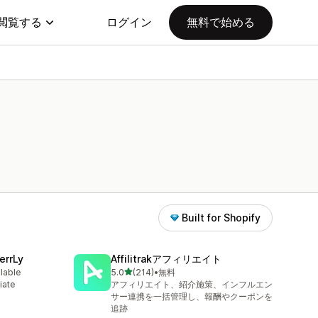
閲覧する
ログイン
無料で始める
Built for Shopify
errLy
Affilitrakアフィリエイト
5つ星中
ilable
5.0
(214)
•
無料
合計レビュー数：214件
iate
アフィリエイト、紹介施策、インフルエン
m
サー連携を一括管理し、報酬やクーポンを
追跡