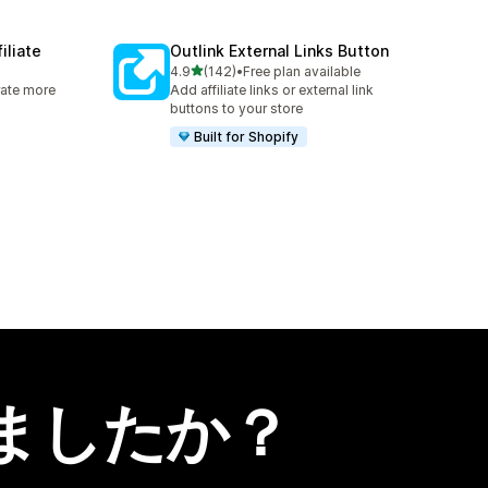
iliate
Outlink External Links Button
5つ星中
4.9
(142)
•
Free plan available
合計レビュー数：142件
rate more
Add affiliate links or external link
buttons to your store
Built for Shopify
ましたか？