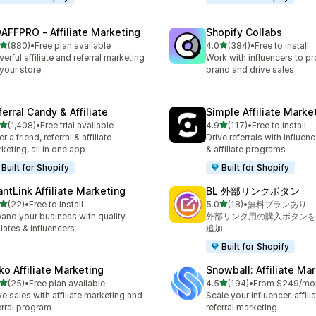
AFFPRO ‑ Affiliate Marketing
Shopify Collabs
5つ星中
5つ星中
(880)
•
Free plan available
4.0
(384)
•
Free to install
計レビュー数：880件
合計レビュー数：384件
erful affiliate and referral marketing
Work with influencers to p
 your store
brand and drive sales
erral Candy & Affiliate
Simple Affiliate Marke
5つ星中
5つ星中
(1,408)
•
Free trial available
4.9
(117)
•
Free to install
計レビュー数：1408件
合計レビュー数：117件
r a friend, referral & affiliate
Drive referrals with influen
keting, all in one app
& affiliate programs
Built for Shopify
Built for Shopify
antLink Affiliate Marketing
BL 外部リンクボタン
5つ星中
5つ星中
(22)
•
Free to install
5.0
(18)
•
無料プランあり
計レビュー数：22件
合計レビュー数：18件
and your business with quality
外部リンク用の購入ボタンを
iliates & influencers
追加
Built for Shopify
ko Affiliate Marketing
Snowball: Affiliate Ma
5つ星中
5つ星中
(25)
•
Free plan available
4.5
(194)
•
From $249/mo
計レビュー数：25件
合計レビュー数：194件
ve sales with affiliate marketing and
Scale your influencer, affili
erral program
referral marketing