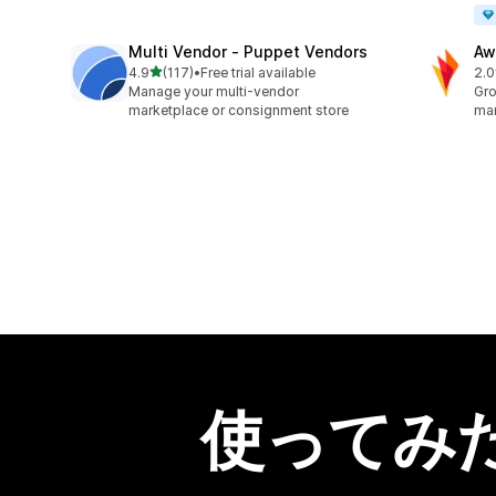
Multi Vendor ‑ Puppet Vendors
Aw
5つ星中
4.9
(117)
•
Free trial available
2.0
合計レビュー数：117件
合
Manage your multi-vendor
Gro
marketplace or consignment store
mar
使ってみ