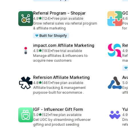
Referral Program ‑ Shopjar
GO
5つ星中
4.9
(124)
•
Free plan available
4.6
合計レビュー数：124件
合
Grow referral sales via referral program
Pow
& affiliate marketing
for
Built for Shopify
impact.com Affiliate Marketing
Ref
5つ星中
4.5
(193)
•
Free trial available
4.9
合計レビュー数：193件
合
Manage affiliates & influencers to
Refe
acquire new customers
mar
Refersion Affiliate Marketing
Av
5つ星中
4.8
(461)
•
Free plan available
5.0
合計レビュー数：461件
合
Affiliate tracking & management
Exp
purpose-built for ecommerce .
aff
IGF ‑ Influencer Gift Form
Yu
5つ星中
5.0
(52)
•
Free plan available
4.9
合計レビュー数：52件
合
Get UGC by streamlining influencer
Dri
gifting and product seeding
ref