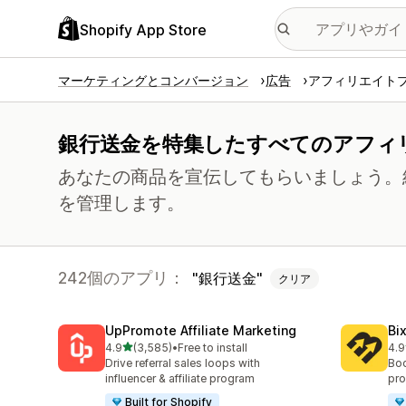
Shopify App Store
マーケティングとコンバージョン
広告
アフィリエイト
銀行送金を特集したすべてのアフィ
あなたの商品を宣伝してもらいましょう。
を管理します。
242個のアプリ：
銀行送金
クリア
UpPromote Affiliate Marketing
Bi
5つ星中
4.9
(3,585)
•
Free to install
4.9
合計レビュー数：3585件
合
Drive referral sales loops with
Boo
influencer & affiliate program
pro
Built for Shopify