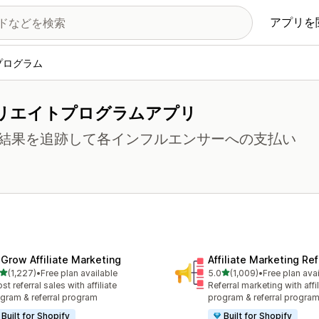
アプリを
プログラム
リエイトプログラムアプリ
結果を追跡して各インフルエンサーへの支払い
xGrow Affiliate Marketing
Affiliate Marketing Ref
5つ星中
5つ星中
(1,227)
•
Free plan available
5.0
(1,009)
•
Free plan ava
計レビュー数：1227件
合計レビュー数：1009件
st referral sales with affiliate
Referral marketing with affil
gram & referral program
program & referral progra
Built for Shopify
Built for Shopify