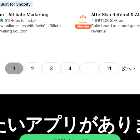
Built for Shopify
in ‑ Affiliate Marketing
AfterShip Referral & Aff
5つ星中
5つ星中
(31)
•
Free to install
4.9
(1,005)
•
Free
計レビュー数：31件
合計レビュー数：1005件
w online sales with Awin’s affiliate
Build brand trust and gene
keting solution
revenue.
次へ
1
2
3
4
…
11
たいアプリがあり