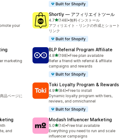
Built for Shopify
Shortly — アフィリエイトツール
5つ星中
4.7
(148)
•
無料インストール
合計レビュー数：148件
romote your
アフィリエイト・リンクの作成とショート
リンク
Built for Shopify
ting
BLP Referral Program Affiliate
5つ星中
4.8
(198)
•
Free plan available
合計レビュー数：198件
cer marketing
Refer a friend with referral & affiliate
campaigns and rewards
Built for Shopify
Toki Loyalty Program & Rewards
5つ星中
4.9
(84)
•
Free to install
合計レビュー数：84件
商品ページに
Dynamic loyalty program with tiers,
reviews, and omnichannel
Built for Shopify
rketing
Modash Influencer Marketing
5つ星中
nth
5.0
(14)
•
Free trial available
合計レビュー数：14件
ate, and
Everything you need to run and scale
influencer campaigns