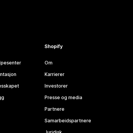
Shopify
lpesenter
Om
ntasjon
Karrierer
lesskapet
Investorer
gg
Presse og media
Partnere
Samarbeidspartnere
Juridisk