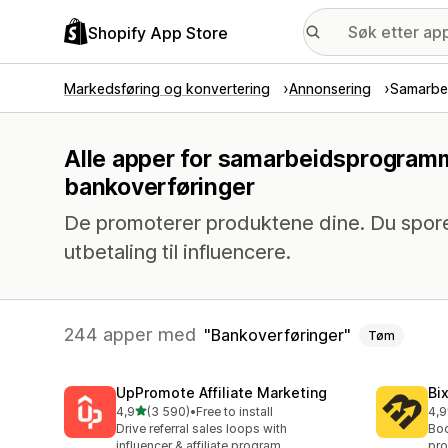
Shopify App Store
Markedsføring og konvertering
Annonsering
Samarbe
Alle apper for samarbeidsprogram
bankoverføringer
De promoterer produktene dine. Du sporer
utbetaling til influencere.
244 apper med
Bankoverføringer
Tøm
UpPromote Affiliate Marketing
Bi
av 5 stjerner
4,9
(3 590)
•
Free to install
4,9
Totalt 3590 omtaler
Tot
Drive referral sales loops with
Boo
influencer & affiliate program
pro