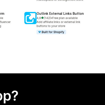
orm
Outlink External Links Button
av 5 stjerner
ble
4,9
(142)
•
Free plan available
Totalt 142 omtaler
fluencer
Add affiliate links or external link
g
buttons to your store
Built for Shopify
app?