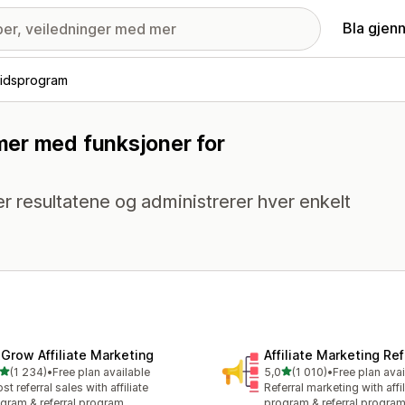
Bla gjen
idsprogram
mer med funksjoner for
 resultatene og administrerer hver enkelt
xGrow Affiliate Marketing
Affiliate Marketing Ref
av 5 stjerner
av 5 stjerner
(1 234)
•
Free plan available
5,0
(1 010)
•
Free plan avai
alt 1234 omtaler
Totalt 1010 omtaler
st referral sales with affiliate
Referral marketing with affil
gram & referral program
program & referral progra