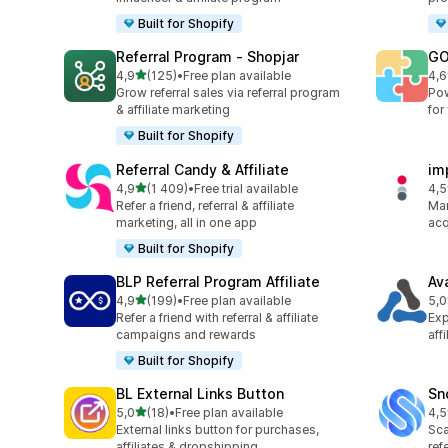
Built for Shopify
Referral Program ‑ Shopjar
GO
av 5 stjerner
4,9
(125)
•
Free plan available
4,6
Totalt 125 omtaler
Tot
Grow referral sales via referral program
Pow
& affiliate marketing
for
Built for Shopify
Referral Candy & Affiliate
im
av 5 stjerner
4,9
(1 409)
•
Free trial available
4,5
Totalt 1409 omtaler
Tot
Refer a friend, referral & affiliate
Man
marketing, all in one app
acq
Built for Shopify
BLP Referral Program Affiliate
Av
av 5 stjerner
4,9
(199)
•
Free plan available
5,0
Totalt 199 omtaler
Tot
Refer a friend with referral & affiliate
Exp
campaigns and rewards
aff
Built for Shopify
BL External Links Button
Sn
av 5 stjerner
5,0
(18)
•
Free plan available
4,5
Totalt 18 omtaler
Tot
External links button for purchases,
Sca
affiliates & dropshipping
ref