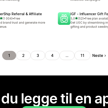
erShip Referral & Affiliate
IGF ‑ Influencer Gift F
av 5 stjerner
av 5 stjerner
(1 004)
•
Free
5,0
(52)
•
Free plan availa
alt 1004 omtaler
Totalt 52 omtaler
ld brand trust and generate more
Get UGC by streamlining in
enue.
gifting and product seedin
Neste
1
2
3
4
…
11
 du legge til en 