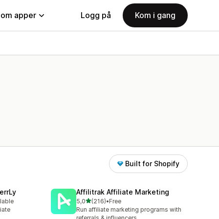
nom apper
Logg på
Kom i gang
Built for Shopify
errLy
Affilitrak Affiliate Marketing
av 5 stjerner
lable
5,0
(216)
•
Free
Totalt 216 omtaler
iate
Run affiliate marketing programs with
m
referrals & influencers