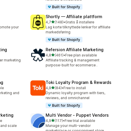
Built for Shopify
Shortly — Affiliate plattform
av 5 stjerner
4,7
(148)
•
Gratis å installere
Totalt 148 omtaler
romote your
Lag korte tilknyttede lenker for affiliate
markedsføring
Built for Shopify
ting
Refersion Affiliate Marketing
av 5 stjerner
4,8
(461)
•
Free plan available
Totalt 461 omtaler
cer marketing
Affiliate tracking & management
purpose-built for ecommerce .
ng
Toki Loyalty Program & Rewards
av 5 stjerner
ble
4,9
(84)
•
Free to install
Totalt 84 omtaler
arketing and
Dynamic loyalty program with tiers,
reviews, and omnichannel
Built for Shopify
rketing
Multi Vendor ‑ Puppet Vendors
av 5 stjerner
le
4,9
(117)
•
Free trial available
Totalt 117 omtaler
 and scale
Manage your multi-vendor
marketplace or consignment store