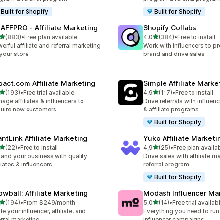
Built for Shopify
Built for Shopify
AFFPRO ‑ Affiliate Marketing
Shopify Collabs
av 5 stjerner
av 5 stjerner
(883)
•
Free plan available
4,0
(384)
•
Free to install
alt 883 omtaler
Totalt 384 omtaler
erful affiliate and referral marketing
Work with influencers to p
 your store
brand and drive sales
pact.com Affiliate Marketing
Simple Affiliate Marke
av 5 stjerner
av 5 stjerner
(193)
•
Free trial available
4,9
(117)
•
Free to install
alt 193 omtaler
Totalt 117 omtaler
age affiliates & influencers to
Drive referrals with influen
uire new customers
& affiliate programs
Built for Shopify
antLink Affiliate Marketing
Yuko Affiliate Marketi
av 5 stjerner
av 5 stjerner
(22)
•
Free to install
4,9
(25)
•
Free plan availa
alt 22 omtaler
Totalt 25 omtaler
and your business with quality
Drive sales with affiliate m
iliates & influencers
referral program
Built for Shopify
owball: Affiliate Marketing
Modash Influencer Ma
av 5 stjerner
av 5 stjerner
(194)
•
From $249/month
5,0
(14)
•
Free trial availab
alt 194 omtaler
Totalt 14 omtaler
le your influencer, affiliate, and
Everything you need to run
erral marketing
influencer campaigns