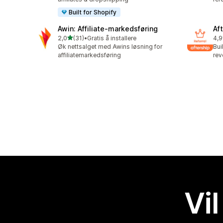
Built for Shopify
Awin: Affiliate‑markedsføring
Aft
av 5 stjerner
2,0
(31)
•
Gratis å installere
4,9
Totalt 31 omtaler
Tot
Øk nettsalget med Awins løsning for
Bui
affiliatemarkedsføring
rev
Vil