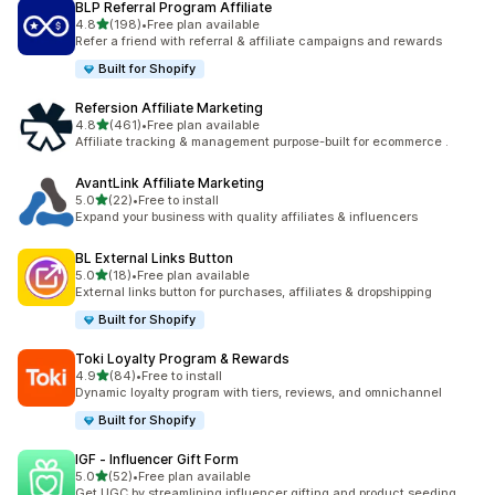
BLP Referral Program Affiliate
เต็ม 5 ดาว
4.8
(198)
•
Free plan available
ทั้งหมด 198 รีวิว
Refer a friend with referral & affiliate campaigns and rewards
Built for Shopify
Refersion Affiliate Marketing
เต็ม 5 ดาว
4.8
(461)
•
Free plan available
ทั้งหมด 461 รีวิว
Affiliate tracking & management purpose-built for ecommerce .
AvantLink Affiliate Marketing
เต็ม 5 ดาว
5.0
(22)
•
Free to install
ทั้งหมด 22 รีวิว
Expand your business with quality affiliates & influencers
BL External Links Button
เต็ม 5 ดาว
5.0
(18)
•
Free plan available
ทั้งหมด 18 รีวิว
External links button for purchases, affiliates & dropshipping
Built for Shopify
Toki Loyalty Program & Rewards
เต็ม 5 ดาว
4.9
(84)
•
Free to install
ทั้งหมด 84 รีวิว
Dynamic loyalty program with tiers, reviews, and omnichannel
Built for Shopify
IGF ‑ Influencer Gift Form
เต็ม 5 ดาว
5.0
(52)
•
Free plan available
ทั้งหมด 52 รีวิว
Get UGC by streamlining influencer gifting and product seeding