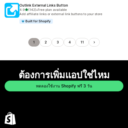
Outlink External Links Button
เต็ม 5 ดาว
4.9
(142)
•
Free plan available
ทั้งหมด 142 รีวิว
Add affiliate links or external link buttons to your store
Built for Shopify
1
2
3
4
11
ต้องการเพิ่มแอปใช่ไหม
ทดลองใช้งาน Shopify ฟรี 3 วัน