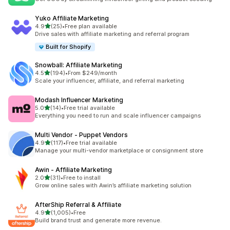
Yuko Affiliate Marketing
เต็ม 5 ดาว
4.9
(25)
•
Free plan available
ทั้งหมด 25 รีวิว
Drive sales with affiliate marketing and referral program
Built for Shopify
Snowball: Affiliate Marketing
เต็ม 5 ดาว
4.5
(194)
•
From $249/month
ทั้งหมด 194 รีวิว
Scale your influencer, affiliate, and referral marketing
Modash Influencer Marketing
เต็ม 5 ดาว
5.0
(14)
•
Free trial available
ทั้งหมด 14 รีวิว
Everything you need to run and scale influencer campaigns
Multi Vendor ‑ Puppet Vendors
เต็ม 5 ดาว
4.9
(117)
•
Free trial available
ทั้งหมด 117 รีวิว
Manage your multi-vendor marketplace or consignment store
Awin ‑ Affiliate Marketing
เต็ม 5 ดาว
2.0
(31)
•
Free to install
ทั้งหมด 31 รีวิว
Grow online sales with Awin’s affiliate marketing solution
AfterShip Referral & Affiliate
เต็ม 5 ดาว
4.9
(1,005)
•
Free
ทั้งหมด 1005 รีวิว
Build brand trust and generate more revenue.