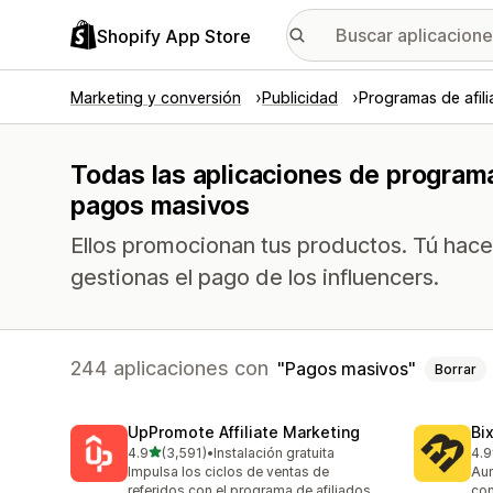
Shopify App Store
Marketing y conversión
Publicidad
Programas de afil
Todas las aplicaciones de programa
pagos masivos
Ellos promocionan tus productos. Tú hace
gestionas el pago de los influencers.
244 aplicaciones con
Pagos masivos
Borrar
UpPromote Affiliate Marketing
Bi
de 5 estrellas
4.9
(3,591)
•
Instalación gratuita
4.9
3591 reseñas en total
123
Impulsa los ciclos de ventas de
Aum
referidos con el programa de afiliados
con