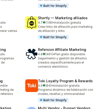
Built for Shopify
Shortly — Marketing afiliados
de 5 estrellas
tuita
4.7
(148)
•
Instalación gratuita
148 reseñas en total
ra
Crear links de afiliación para marketing
nerar ventas
de afiliación y links
Built for Shopify
ting
Refersion Affiliate Marketing
de 5 estrellas
uita
4.8
(461)
•
Plan gratis disponible
461 reseñas en total
 programas
Seguimiento y gestión de afiliados
g de
creados específicamente para el
comercio electrónico .
ng
Toki Loyalty Program & Rewards
de 5 estrellas
onible
4.9
(84)
•
Instalación gratuita
84 reseñas en total
rketing de
Programa dinámico de fidelización con
 referidos
niveles, reseñas y omnicanalidad
Built for Shopify
rketing
Multi Vendor ‑ Puppet Vendors