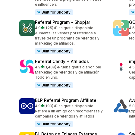
e influencers
pro
Built for Shopify
Referral Program ‑ Shopjar
GO
de 5 estrellas
4.9
(125)
•
Plan gratis disponible
4.6
125 reseñas en total
883
Aumenta las ventas por referidos a
Pot
través de un programa de referidos y
rec
marketing de afiliados.
Built for Shopify
Referral Candy + Afiliados
im
de 5 estrellas
4.9
(1,409)
•
Prueba gratis disponible
4.5
1409 reseñas en total
193
Marketing de referidos y de afiliación:
Ges
Todo en uno.
cap
Built for Shopify
BLP Referral Program Affiliate
Av
de 5 estrellas
4.9
(199)
•
Plan gratis disponible
5.0
199 reseñas en total
22 
Refiere a un amigo con recompensas y
Exp
campañas de referidos y afiliados
inf
Built for Shopify
BL Botón de Enlaces Externos
Sn