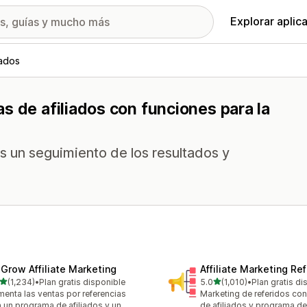
Explorar aplic
iados
s de afiliados con funciones para la
s un seguimiento de los resultados y
xGrow Affiliate Marketing
Affiliate Marketing Ref
de 5 estrellas
de 5 estrellas
(1,234)
•
Plan gratis disponible
5.0
(1,010)
•
Plan gratis di
4 reseñas en total
1010 reseñas en total
enta las ventas por referencias
Marketing de referidos co
 un programa de afiliados y un
de afiliados y programa de