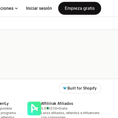
aciones
Iniciar sesión
Empieza gratis
Built for Shopify
errLy
Affilitrak Afiliados
de 5 estrellas
sponible
5.0
(215)
•
Gratis
215 reseñas en total
n programa
Lanza afiliados, referidos e influencers
 referidos
con comisiones