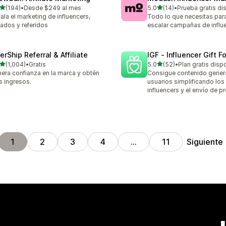
de 5 estrellas
de 5 estrellas
(194)
•
Desde $249 al mes
5.0
(14)
•
Prueba gratis di
 reseñas en total
14 reseñas en total
ala el marketing de influencers,
Todo lo que necesitas para
liados y referidos
escalar campañas de influ
erShip Referral & Affiliate
IGF ‑ Influencer Gift F
de 5 estrellas
de 5 estrellas
(1,004)
•
Gratis
5.0
(52)
•
Plan gratis disp
4 reseñas en total
52 reseñas en total
era confianza en la marca y obtén
Consigue contenido gener
 ingresos.
usuarios simplificando los
influencers y el envío de 
Siguiente
1
2
3
4
…
11