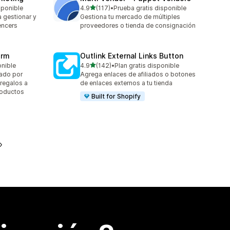
de 5 estrellas
sponible
4.9
(117)
•
Prueba gratis disponible
117 reseñas en total
 gestionar y
Gestiona tu mercado de múltiples
encers
proveedores o tienda de consignación
orm
Outlink External Links Button
de 5 estrellas
onible
4.9
(142)
•
Plan gratis disponible
142 reseñas en total
ado por
Agrega enlaces de afiliados o botones
 regalos a
de enlaces externos a tu tienda
productos
Built for Shopify