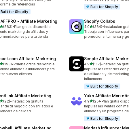
grama de referencias
Built for Shopify
Built for Shopify
AFFPRO ‑ Affiliate Marketing
Shopify Collabs
de 5 estrellas
de 5 estrellas
(883)
•
Plan gratis disponible
4.0
(384)
•
Instalación gra
 reseñas en total
384 reseñas en total
ente marketing de afiliados y
Trabaja con influencers pa
omendaciones para tu tienda
promocionar tu marca y ge
pact.com Affiliate Marketing
Simple Affiliate Marke
de 5 estrellas
de 5 estrellas
(193)
•
Prueba gratis disponible
4.9
(117)
•
Instalación grat
 reseñas en total
117 reseñas en total
tiona afiliados e influencers para
Impulsa los referidos con
tar nuevos clientes
de afiliados y de marketin
influencers
Built for Shopify
antLink Affiliate Marketing
Yuko Affiliate Marketi
de 5 estrellas
de 5 estrellas
(22)
•
Instalación gratuita
4.9
(25)
•
Plan gratis disp
reseñas en total
25 reseñas en total
ande tu negocio con afiliados e
Impulsa las ventas con ma
luencers de calidad
afiliados y un programa de
Built for Shopify
owball: Affiliate Marketing
Modash Influencer Ma