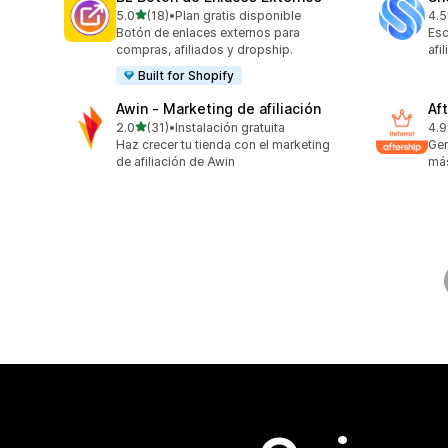
de 5 estrellas
5.0
(18)
•
Plan gratis disponible
4.5
18 reseñas en total
194
Botón de enlaces externos para
Esc
compras, afiliados y dropship.
afi
Built for Shopify
Awin ‑ Marketing de afiliación
Aft
de 5 estrellas
2.0
(31)
•
Instalación gratuita
4.9
31 reseñas en total
100
Haz crecer tu tienda con el marketing
Gen
de afiliación de Awin
más