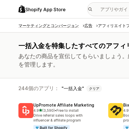
Shopify App Store
マーケティングとコンバージョン
広告
アフィリエイト
一括入金を特集したすべてのアフィ
あなたの商品を宣伝してもらいましょう。
を管理します。
244個のアプリ：
一括入金
クリア
UpPromote Affiliate Marketing
Bi
5つ星中
4.9
(3,590)
•
Free to install
4.9
合計レビュー数：3590件
合計
Drive referral sales loops with
Boo
influencer & affiliate program
pro
Built for Shopify