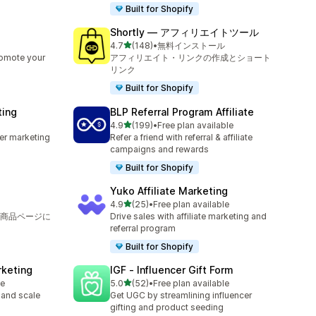
Built for Shopify
Shortly — アフィリエイトツール
5つ星中
4.7
(148)
•
無料インストール
合計レビュー数：148件
romote your
アフィリエイト・リンクの作成とショート
リンク
Built for Shopify
ting
BLP Referral Program Affiliate
5つ星中
4.9
(199)
•
Free plan available
合計レビュー数：199件
cer marketing
Refer a friend with referral & affiliate
campaigns and rewards
Built for Shopify
Yuko Affiliate Marketing
5つ星中
4.9
(25)
•
Free plan available
合計レビュー数：25件
商品ページに
Drive sales with affiliate marketing and
referral program
Built for Shopify
rketing
IGF ‑ Influencer Gift Form
5つ星中
le
5.0
(52)
•
Free plan available
合計レビュー数：52件
 and scale
Get UGC by streamlining influencer
gifting and product seeding