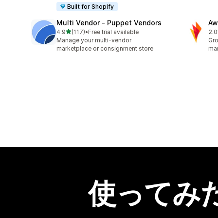
Built for Shopify
Multi Vendor ‑ Puppet Vendors
Aw
5つ星中
4.9
(117)
•
Free trial available
2.0
合計レビュー数：117件
合
Manage your multi-vendor
Gro
marketplace or consignment store
mar
使ってみ