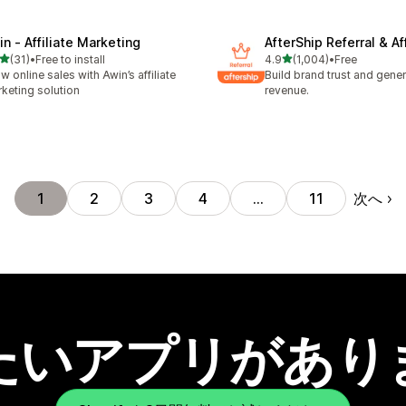
in ‑ Affiliate Marketing
AfterShip Referral & Aff
5つ星中
5つ星中
(31)
•
Free to install
4.9
(1,004)
•
Free
計レビュー数：31件
合計レビュー数：1004件
w online sales with Awin’s affiliate
Build brand trust and gene
keting solution
revenue.
次へ
1
2
3
4
…
11
たいアプリがあり