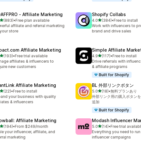
AFFPRO ‑ Affiliate Marketing
Shopify Collabs
5つ星中
5つ星中
(883)
•
Free plan available
4.0
(384)
•
Free to install
計レビュー数：883件
合計レビュー数：384件
erful affiliate and referral marketing
Work with influencers to p
 your store
brand and drive sales
pact.com Affiliate Marketing
Simple Affiliate Marke
5つ星中
5つ星中
(193)
•
Free trial available
4.9
(117)
•
Free to install
計レビュー数：193件
合計レビュー数：117件
age affiliates & influencers to
Drive referrals with influen
uire new customers
& affiliate programs
Built for Shopify
antLink Affiliate Marketing
BL 外部リンクボタン
5つ星中
5つ星中
(22)
•
Free to install
5.0
(18)
•
無料プランあり
計レビュー数：22件
合計レビュー数：18件
and your business with quality
外部リンク用の購入ボタンを
iliates & influencers
追加
Built for Shopify
owball: Affiliate Marketing
Modash Influencer Ma
5つ星中
5つ星中
(194)
•
From $249/month
5.0
(14)
•
Free trial availab
計レビュー数：194件
合計レビュー数：14件
le your influencer, affiliate, and
Everything you need to run
erral marketing
influencer campaigns