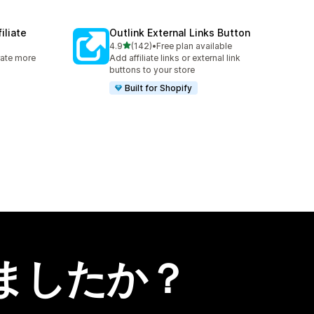
iliate
Outlink External Links Button
5つ星中
4.9
(142)
•
Free plan available
合計レビュー数：142件
rate more
Add affiliate links or external link
buttons to your store
Built for Shopify
ましたか？