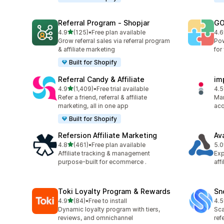
Referral Program ‑ Shopjar
GO
5つ星中
4.9
(125)
•
Free plan available
4.6
合計レビュー数：125件
合
Grow referral sales via referral program
Pow
& affiliate marketing
for
Built for Shopify
Referral Candy & Affiliate
im
5つ星中
4.9
(1,409)
•
Free trial available
4.5
合計レビュー数：1409件
合
Refer a friend, referral & affiliate
Man
marketing, all in one app
acq
Built for Shopify
Refersion Affiliate Marketing
Av
5つ星中
4.8
(461)
•
Free plan available
5.0
合計レビュー数：461件
合
Affiliate tracking & management
Exp
purpose-built for ecommerce .
aff
Toki Loyalty Program & Rewards
Sn
5つ星中
4.9
(84)
•
Free to install
4.5
合計レビュー数：84件
合
Dynamic loyalty program with tiers,
Sca
reviews, and omnichannel
ref