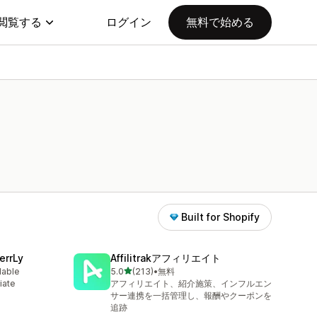
閲覧する
ログイン
無料で始める
Built for Shopify
errLy
Affilitrakアフィリエイト
5つ星中
lable
5.0
(213)
•
無料
合計レビュー数：213件
iate
アフィリエイト、紹介施策、インフルエン
m
サー連携を一括管理し、報酬やクーポンを
追跡