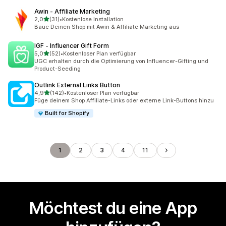
Awin ‑ Affiliate Marketing
von 5 Sternen
2,0
(31)
•
Kostenlose Installation
31 Rezensionen insgesamt
Baue Deinen Shop mit Awin & Affiliate Marketing aus
IGF ‑ Influencer Gift Form
von 5 Sternen
5,0
(52)
•
Kostenloser Plan verfügbar
52 Rezensionen insgesamt
UGC erhalten durch die Optimierung von Influencer-Gifting und
Product-Seeding
Outlink External Links Button
von 5 Sternen
4,9
(142)
•
Kostenloser Plan verfügbar
142 Rezensionen insgesamt
Füge deinem Shop Affiliate-Links oder externe Link-Buttons hinzu
Built for Shopify
1
2
3
4
11
Möchtest du eine App