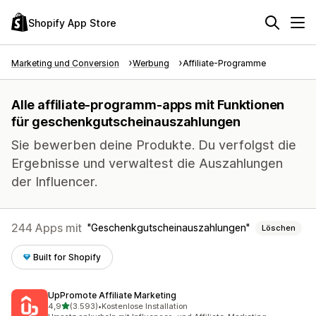
Shopify App Store
Marketing und Conversion
Werbung
Affiliate-Programme
Alle affiliate-programm-apps mit Funktionen
für geschenkgutscheinauszahlungen
Sie bewerben deine Produkte. Du verfolgst die
Ergebnisse und verwaltest die Auszahlungen
der Influencer.
244 Apps mit
Geschenkgutscheinauszahlungen
Löschen
Built for Shopify
UpPromote Affiliate Marketing
von 5 Sternen
4,9
(3.593)
•
Kostenlose Installation
3593 Rezensionen insgesamt