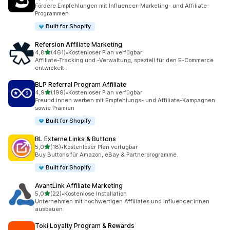
117 Rezensionen insgesamt
Fördere Empfehlungen mit Influencer-Marketing- und Affiliate-
Programmen
Built for Shopify
Refersion Affiliate Marketing
von 5 Sternen
4,8
(461)
•
Kostenloser Plan verfügbar
461 Rezensionen insgesamt
Affiliate-Tracking und -Verwaltung, speziell für den E-Commerce
entwickelt .
BLP Referral Program Affiliate
von 5 Sternen
4,9
(199)
•
Kostenloser Plan verfügbar
199 Rezensionen insgesamt
Freund:innen werben mit Empfehlungs- und Affiliate-Kampagnen
sowie Prämien
Built for Shopify
BL Externe Links & Buttons
von 5 Sternen
5,0
(18)
•
Kostenloser Plan verfügbar
18 Rezensionen insgesamt
Buy Buttons für Amazon, eBay & Partnerprogramme.
Built for Shopify
AvantLink Affiliate Marketing
von 5 Sternen
5,0
(22)
•
Kostenlose Installation
22 Rezensionen insgesamt
Unternehmen mit hochwertigen Affiliates und Influencer:innen
ausbauen
Toki Loyalty Program & Rewards