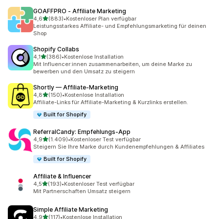
GOAFFPRO ‑ Affiliate Marketing
von 5 Sternen
4,6
(883)
•
Kostenloser Plan verfügbar
883 Rezensionen insgesamt
Leistungsstarkes Affiliate- und Empfehlungsmarketing für deinen
Shop
Shopify Collabs
von 5 Sternen
4,1
(386)
•
Kostenlose Installation
386 Rezensionen insgesamt
Mit Influencer:innen zusammenarbeiten, um deine Marke zu
bewerben und den Umsatz zu steigern
Shortly — Affiliate‑Marketing
von 5 Sternen
4,8
(150)
•
Kostenlose Installation
150 Rezensionen insgesamt
Affiliate-Links für Affiliate-Marketing & Kurzlinks erstellen.
Built for Shopify
ReferralCandy: Empfehlungs‑App
von 5 Sternen
4,9
(1.409)
•
Kostenloser Test verfügbar
1409 Rezensionen insgesamt
Steigern Sie Ihre Marke durch Kundenempfehlungen & Affiliates
Built for Shopify
Affiliate & Influencer
von 5 Sternen
4,5
(193)
•
Kostenloser Test verfügbar
193 Rezensionen insgesamt
Mit Partnerschaften Umsatz steigern
Simple Affiliate Marketing
von 5 Sternen
4,9
(117)
•
Kostenlose Installation