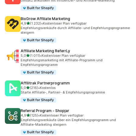
Umsatz ankurbeln mit Influencer- und Affiliate-Marketing
Built for Shopify
BixGrow Affiliate Marketing
von 5 Sternen
4,9
(1.232)
•
Kostenloser Plan verfügbar
1232 Rezensionen insgesamt
Empfehlungsverkäufe durch Affiliate- und Empfehlungsprogramme
steigern
Built for Shopify
Affiliate Marketing ReferrLy
von 5 Sternen
5,0
(1.011)
•
Kostenloser Plan verfügbar
1011 Rezensionen insgesamt
Empfehlungsmarketing mit Affiliate-Programm und
Empfehlungsprogramm
Built for Shopify
Affilitrak Partnerprogramm
von 5 Sternen
5,0
(216)
•
Kostenlos
216 Rezensionen insgesamt
Starte Affiliate-, Partner- & Empfehlungsprogramme
Built for Shopify
Referral Program ‑ Shopjar
von 5 Sternen
4,9
(125)
•
Kostenloser Plan verfügbar
125 Rezensionen insgesamt
Empfehlungsverkäufe über ein Empfehlungsprogramm und
Affiliate-Marketing steigern
Built for Shopify