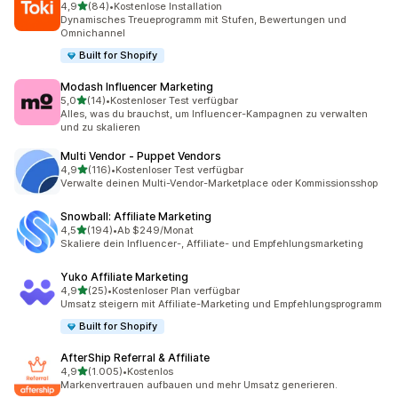
von 5 Sternen
4,9
(84)
•
Kostenlose Installation
84 Rezensionen insgesamt
Dynamisches Treueprogramm mit Stufen, Bewertungen und
Omnichannel
Built for Shopify
Modash Influencer Marketing
von 5 Sternen
5,0
(14)
•
Kostenloser Test verfügbar
14 Rezensionen insgesamt
Alles, was du brauchst, um Influencer-Kampagnen zu verwalten
und zu skalieren
Multi Vendor ‑ Puppet Vendors
von 5 Sternen
4,9
(116)
•
Kostenloser Test verfügbar
116 Rezensionen insgesamt
Verwalte deinen Multi-Vendor-Marketplace oder Kommissionsshop
Snowball: Affiliate Marketing
von 5 Sternen
4,5
(194)
•
Ab $249/Monat
194 Rezensionen insgesamt
Skaliere dein Influencer-, Affiliate- und Empfehlungsmarketing
Yuko Affiliate Marketing
von 5 Sternen
4,9
(25)
•
Kostenloser Plan verfügbar
25 Rezensionen insgesamt
Umsatz steigern mit Affiliate-Marketing und Empfehlungsprogramm
Built for Shopify
AfterShip Referral & Affiliate
von 5 Sternen
4,9
(1.005)
•
Kostenlos
1005 Rezensionen insgesamt
Markenvertrauen aufbauen und mehr Umsatz generieren.