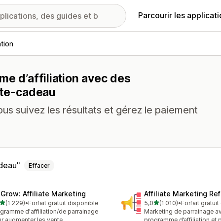
Parcourir les applicat
ation
me d’affiliation avec des
rte-cadeau
ous suivez les résultats et gérez le paiement
adeau
Effacer
xGrow: Affiliate Marketing
Affiliate Marketing Ref
étoile(s) sur 5
étoile(s) sur 5
(1 229)
•
Forfait gratuit disponible
5,0
(1 010)
•
Forfait gratui
9 avis au total
1010 avis au total
gramme d'affiliation/de parrainage
Marketing de parrainage a
r augmenter les vente
programme d’affiliation e