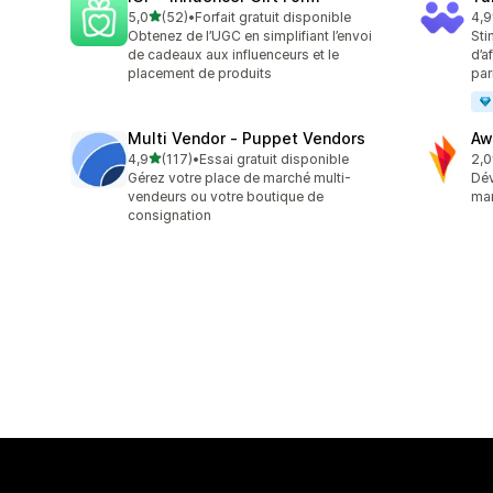
étoile(s) sur 5
5,0
(52)
•
Forfait gratuit disponible
4,9
52 avis au total
25 
Obtenez de l’UGC en simplifiant l’envoi
Sti
de cadeaux aux influenceurs et le
d’a
placement de produits
par
Multi Vendor ‑ Puppet Vendors
Awi
étoile(s) sur 5
4,9
(117)
•
Essai gratuit disponible
2,0
117 avis au total
31 
Gérez votre place de marché multi-
Dév
vendeurs ou votre boutique de
mar
consignation