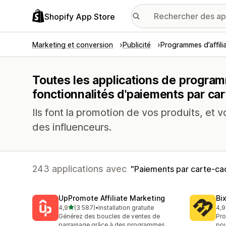
Shopify App Store
Marketing et conversion
Publicité
Programmes d’affili
Toutes les applications de program
fonctionnalités d'paiements par ca
Ils font la promotion de vos produits, et v
des influenceurs.
243 applications avec
Paiements par carte-c
UpPromote Affiliate Marketing
Bi
étoile(s) sur 5
4,9
(3 587)
•
Installation gratuite
4,9
3587 avis au total
122
Générez des boucles de ventes de
Pro
parrainage grâce à des programmes
pou