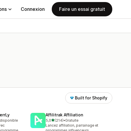
ions
Connexion
Faire un essai gratuit
Built for Shopify
errLy
Affilitrak Affiliation
étoile(s) sur 5
t disponible
5,0
(214)
•
Gratuite
214 avis au total
vec
Lancez affiliation, parrainage et
t programme
programmes influenceurs