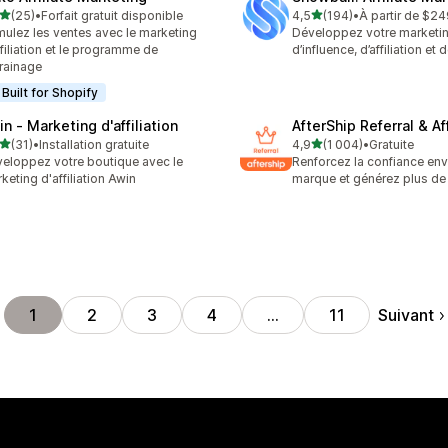
étoile(s) sur 5
étoile(s) sur 5
(25)
•
Forfait gratuit disponible
4,5
(194)
•
À partir de $2
avis au total
194 avis au total
mulez les ventes avec le marketing
Développez votre marketi
ffiliation et le programme de
d’influence, d’affiliation et
rainage
Built for Shopify
n ‑ Marketing d'affiliation
AfterShip Referral & Aff
étoile(s) sur 5
étoile(s) sur 5
(31)
•
Installation gratuite
4,9
(1 004)
•
Gratuite
avis au total
1004 avis au total
eloppez votre boutique avec le
Renforcez la confiance env
keting d'affiliation Awin
marque et générez plus de
Suivant
1
2
3
4
…
11