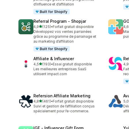
d’influence et d’affiliation
Built for Shopify
Referral Program ‑ Shopjar
GO
étoile(s) sur 5
4,9
(125)
•
Forfait gratuit disponible
4,6
125 avis au total
880
Développez vos ventes parrainées
Mar
grâce au programme de parrainage et
pui
au marketing d’affiliation
Built for Shopify
Affiliate & Influencer
Re
étoile(s) sur 5
4,5
(193)
•
Essai gratuit disponible
4,9
193 avis au total
140
Les meilleures entreprises SaaS
Fai
utilisent impact.com
rec
Refersion Affiliate Marketing
Av
étoile(s) sur 5
4,8
(461)
•
Forfait gratuit disponible
5,0
461 avis au total
22 
Suivi et gestion de l’affiliation conçus
Dév
spécialement pour l’e-commerce.
aff
IGF ‑ Influencer Gift Form
Yu