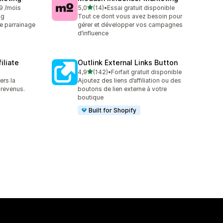
étoile(s) sur 5
49 /mois
5,0
(14)
•
Essai gratuit disponible
14 avis au total
ng
Tout ce dont vous avez besoin pour
 de parrainage
gérer et développer vos campagnes
d’influence
iliate
Outlink External Links Button
étoile(s) sur 5
4,9
(142)
•
Forfait gratuit disponible
142 avis au total
ers la
Ajoutez des liens d’affiliation ou des
 revenus.
boutons de lien externe à votre
boutique
Built for Shopify