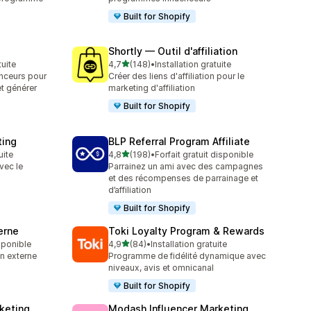
Built for Shopify
Shortly — Outil d'affiliation
étoile(s) sur 5
tuite
4,7
(148)
•
Installation gratuite
148 avis au total
enceurs pour
Créer des liens d'affiliation pour le
t générer
marketing d'affiliation
Built for Shopify
ting
BLP Referral Program Affiliate
étoile(s) sur 5
uite
4,8
(198)
•
Forfait gratuit disponible
198 avis au total
vec le
Parrainez un ami avec des campagnes
s
et des récompenses de parrainage et
d’affiliation
Built for Shopify
erne
Toki Loyalty Program & Rewards
étoile(s) sur 5
isponible
4,9
(84)
•
Installation gratuite
84 avis au total
n externe
Programme de fidélité dynamique avec
niveaux, avis et omnicanal
Built for Shopify
rketing
Modash Influencer Marketing