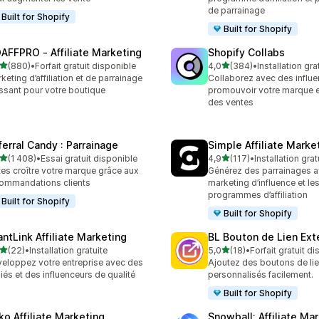
de parrainage
Built for Shopify
Built for Shopify
AFFPRO ‑ Affiliate Marketing
Shopify Collabs
étoile(s) sur 5
étoile(s) sur 5
(880)
•
Forfait gratuit disponible
4,0
(384)
•
Installation gra
 avis au total
384 avis au total
keting d’affiliation et de parrainage
Collaborez avec des influ
ssant pour votre boutique
promouvoir votre marque e
des ventes
ferral Candy : Parrainage
Simple Affiliate Marke
étoile(s) sur 5
étoile(s) sur 5
(1 408)
•
Essai gratuit disponible
4,9
(117)
•
Installation grat
8 avis au total
117 avis au total
tes croître votre marque grâce aux
Générez des parrainages a
ommandations clients
marketing d’influence et le
programmes d’affiliation
Built for Shopify
Built for Shopify
antLink Affiliate Marketing
BL Bouton de Lien Ext
étoile(s) sur 5
étoile(s) sur 5
(22)
•
Installation gratuite
5,0
(18)
•
Forfait gratuit d
avis au total
18 avis au total
eloppez votre entreprise avec des
Ajoutez des boutons de lie
iliés et des influenceurs de qualité
personnalisés facilement.
Built for Shopify
ko Affiliate Marketing
Snowball: Affiliate Ma