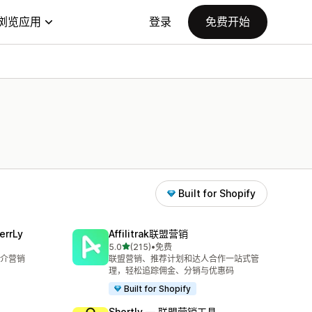
浏览应用
登录
免费开始
Built for Shopify
errLy
Affilitrak联盟营销
星（满分 5 星）
5.0
(215)
•
免费
总共 215 条评论
介营销
联盟营销、推荐计划和达人合作一站式管
理，轻松追踪佣金、分销与优惠码
Built for Shopify
Shortly — 联盟营销工具