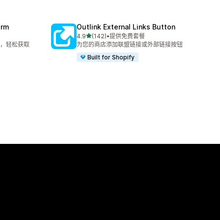
orm
Outlink External Links Button
星（满分 5 星）
4.9
(142)
•
提供免费套餐
总共 142 条评论
，轻松获取
为您的商店添加联盟链接或外部链接按钮
Built for Shopify