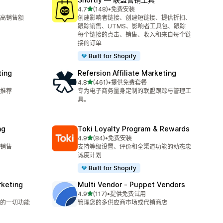
星（满分 5 星）
4.7
(148)
•
免费安装
总共 148 条评论
高销售额
创建影响者链接、创建短链接、提供折扣、
跟踪销售、UTMS、影响者工具包、跟踪
每个链接的点击、销售、收入和来自每个链
接的订单
Built for Shopify
ting
Refersion Affiliate Marketing
星（满分 5 星）
4.8
(461)
•
提供免费套餐
总共 461 条评论
推荐
专为电子商务量身定制的联盟跟踪与管理工
具。
ng
Toki Loyalty Program & Rewards
星（满分 5 星）
4.9
(84)
•
免费安装
总共 84 条评论
销售
支持等级设置、评价和全渠道功能的动态忠
诚度计划
Built for Shopify
rketing
Multi Vendor ‑ Puppet Vendors
星（满分 5 星）
4.9
(117)
•
提供免费试用
总共 117 条评论
的一切功能
管理您的多供应商市场或代销商店