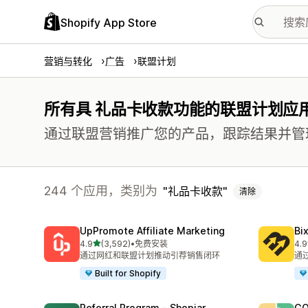
Shopify App Store
营销与转化
广告
联盟计划
所有具 礼品卡收款功能的联盟计划应
通过联盟营销推广您的产品，跟踪结果并管
244 个应用，类别为
礼品卡收款
清除
UpPromote Affiliate Marketing
Bi
星（满分 5 星）
4.9
(3,592)
•
免费安装
4.9
总共 3592 条评论
总共
通过网红和联盟计划推动引荐销售闭环
通
Built for Shopify
Referral Program ‑ Shopjar
GO