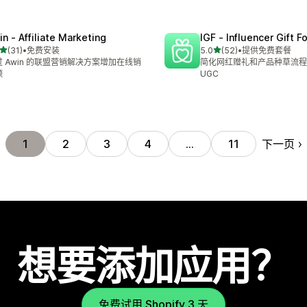
in ‑ Affiliate Marketing
IGF ‑ Influencer Gift F
星（满分 5 星）
星（满分 5 星）
(31)
•
免费安装
5.0
(52)
•
提供免费套餐
 31 条评论
总共 52 条评论
过 Awin 的联盟营销解决方案增加在线销
简化网红赠礼和产品种草流程
额
UGC
下一页
1
2
3
4
…
11
想要添加应用？
免费试用 Shopify 3 天