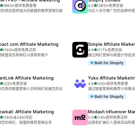
星（满分 5 星）
星（满分 5 星）
(883)
•
提供免费套餐
4.0
(385)
•
免费安装
 883 条评论
总共 385 条评论
您的商店提供强大的联盟和推荐营销功能
与红人合作推广您的品牌并提
pact.com Affiliate Marketing
Simple Affiliate Marke
星（满分 5 星）
星（满分 5 星）
(193)
•
提供免费试用
4.9
(117)
•
免费安装
 193 条评论
总共 117 条评论
理联盟成员和网红以获取新客户
通过网红营销与联盟计划促进
Built for Shopify
antLink Affiliate Marketing
Yuko Affiliate Marketi
星（满分 5 星）
星（满分 5 星）
(22)
•
免费安装
4.9
(25)
•
提供免费套餐
 22 条评论
总共 25 条评论
助优质的联盟营销人员和网红拓展您的业
通过联盟营销和推荐计划推动
Built for Shopify
owball: Affiliate Marketing
Modash Influencer Ma
星（满分 5 星）
星（满分 5 星）
(194)
•
$249/月起
5.0
(14)
•
提供免费试用
 194 条评论
总共 14 条评论
展您的网红、联盟和推荐营销业务
运营和扩展红人营销活动所需