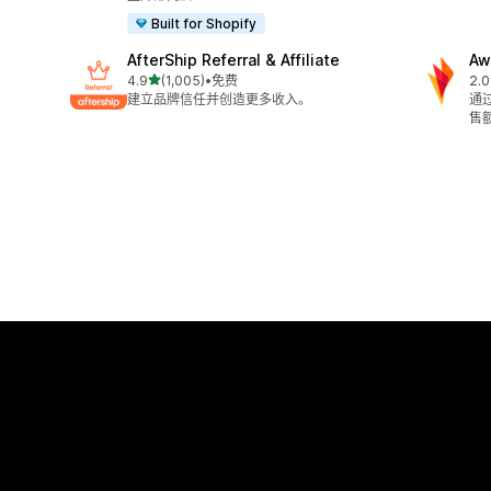
Built for Shopify
AfterShip Referral & Affiliate
Aw
星（满分 5 星）
4.9
(1,005)
•
免费
2.0
总共 1005 条评论
总共
建立品牌信任并创造更多收入。
通
售