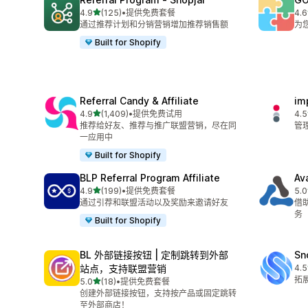
星（满分 5 星）
4.9
(125)
•
提供免费套餐
4.6
总共 125 条评论
总共
通过推荐计划和分销营销增加推荐销售额
为
Built for Shopify
Referral Candy & Affiliate
im
星（满分 5 星）
4.9
(1,409)
•
提供免费试用
4.5
总共 1409 条评论
总共
推荐给好友、推荐与推广联盟营销，尽在同
管
一应用中
Built for Shopify
BLP Referral Program Affiliate
Av
星（满分 5 星）
4.9
(199)
•
提供免费套餐
5.0
总共 199 条评论
总共
通过引荐和联盟活动以及奖励来邀请好友
借
务
Built for Shopify
BL 外部链接按钮 | 定制跳转到外部
Sn
站点，支持联盟营销
4.5
总共
拓
星（满分 5 星）
5.0
(18)
•
提供免费套餐
总共 18 条评论
创建外部链接按钮，支持按产品或固定跳转
至外部商店！